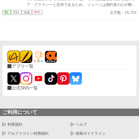
ア・グラマシーと恋仲であるため。 ジェーンは婚約者の心が離れ
ていることを寂しく思いながらも卒業パーティーに出席する。 し
文字数：25,755
BL
完結
短編
R15
かし、その場で彼はひょんなことから自身がリアを主人公とした
物語（BLゲーム）の悪役だと気付く。 そしてこの後すぐにウィリ
アムから婚約破棄されることも。 婚約破棄まであと5秒しかあり
ませんが、じゃあ一体どうしろと？ シナリオから外れたジェーン
の行動は登場人物たちに思わぬ影響を与えていくことに。 ※小説
家になろうにも掲載しております。
アプリ一覧
公式SNS一覧
ご利用について
利用規約
ヘルプ
アルファコイン利用規約
投稿ガイドライン