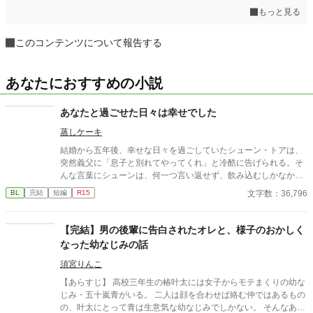
もっと見る
このコンテンツについて報告する
あなたにおすすめの小説
あなたと過ごせた日々は幸せでした
蒸しケーキ
結婚から五年後、幸せな日々を過ごしていたシューン・トアは、
突然義父に「息子と別れてやってくれ」と冷酷に告げられる。そ
んな言葉にシューンは、何一つ言い返せず、飲み込むしかなかっ
た。そして、夫であるアインス・キールに離婚を切り出すが、ア
文字数：36,796
BL
完結
短編
R15
インスがそう簡単にシューンを手離す訳もなく......。
【完結】男の後輩に告白されたオレと、様子のおかしく
なった幼なじみの話
須宮りんこ
【あらすじ】 高校三年生の椿叶太には女子からモテまくりの幼な
じみ・五十嵐青がいる。 二人は顔を合わせば絡む仲ではあるもの
の、叶太にとって青は生意気な幼なじみでしかない。 そんなある