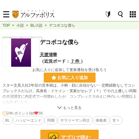
TOP
>
小説
>
BL小説
>
デコボコな僕ら
BL
完結
長編
R15
デコボコな僕ら
天渡清華
（近況ボード：
7 件
）
お気に入りに追加して更新通知を受け取ろう
お気に入り追加
スター文具入社2年目の宮本樹は、小柄・顔に自信がない・交際経験なしでコン
プレックスだらけ。高身長・イケメン・実家がセレブ（？）でその上優しい同期
の大沼清文に内定式で一目惚れしたが、コンプレックスゆえに仲のいい同期以上
になれずにいた。
そんな2人がグズグズしながらもくっつくまでのお話です。
24h.ポイント
0pt
56
BL
ハッピーエンド
同期
サラリーマン同士
体格差
甘々
小説
228,587 位 / 228,587 件
BL
31,384 位 / 31,384 件
アプリで読む