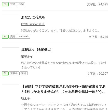
日、叶太は北村という一つ下の後輩・北村から告白される。 青い
文字数：94,695
BL
完結
長編
わく友達目線で見ても北村はいい奴らしい。しかも青とは違い、
素直で礼儀正しい北村に叶太は好感を持つ。北村の希望もあっ
て、まずは普通の先輩後輩として付き合いをはじめることに。 け
あなたに花束を
れど叶太が北村に告白されたことを知った青の様子が、その日か
はやしかわともえ
らおかしくなって――？ ※本編完結済み。後日談連載中。
閲覧ありがとうございます。可愛いお話になりますように。
文字数：5,789
BL
完結
ｼｮｰﾄｼｮｰﾄ
虎視眈々【創作BL】
猫塚ルイ
独占欲強めな腹黒攻め×何も気付かない鈍感受けの溺愛BL（※付
き合ってない）
文字数：20,907
BL
連載中
短編
【完結】マジで婚約破棄される5秒前〜婚約破棄まであ
と5秒しかありませんが、じゃあ悪役令息は一体どうし
ろと？〜
明太子
公爵令息ジェーン・アンテノールは初恋の人である婚約者のウィ
リアム王太子から冷遇されている。 その理由は彼が侯爵令息のリ