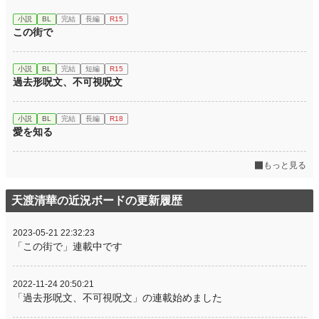
小説
BL
完結
長編
R15
この街で
小説
BL
完結
短編
R15
過去形呪文、不可視呪文
小説
BL
完結
長編
R18
愛を知る
もっと見る
天渡清華の近況ボードの更新履歴
2023-05-21 22:32:23
「この街で」連載中です
2022-11-24 20:50:21
「過去形呪文、不可視呪文」の連載始めました