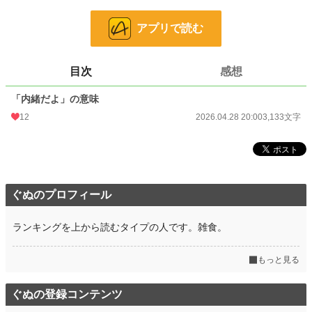
小説
19,827 位 / 228,798 件
アプリで読む
恋愛
8,563 位 / 66,375 件
お気に入り
6
目次
感想
24h.ポイント
35 pt
「内緒だよ」の意味
文字数
3,133
12
2026.04.28 20:00
3,133文字
更新日時
2026.04.28 20:00
初回公開日時
2026.04.28 20:00
初回完結日時
2026.04.28 20:00
ぐぬのプロフィール
週間ポイント
84 pt (36,763 位)
ランキングを上から読むタイプの人です。雑食。
月間ポイント
420 pt (37,846 位)
年間ポイント
6,345 pt (40,723 位)
もっと見る
累計ポイント
6,408 pt (115,368 位)
ぐぬの登録コンテンツ