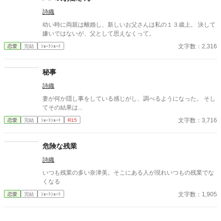
詩織
幼い時に両親は離婚し、新しいお父さんは私の１３歳上。 決して
嫌いではないが、父として思えなくって。
文字数：2,316
恋愛
完結
ｼｮｰﾄｼｮｰﾄ
秘事
詩織
妻が何か隠し事をしている感じがし、調べるようになった。 そし
てその結果は...
文字数：3,716
恋愛
完結
ｼｮｰﾄｼｮｰﾄ
R15
危険な残業
詩織
いつも残業の多い奈津美。そこにある人が現れいつもの残業でな
くなる
文字数：1,905
恋愛
完結
ｼｮｰﾄｼｮｰﾄ