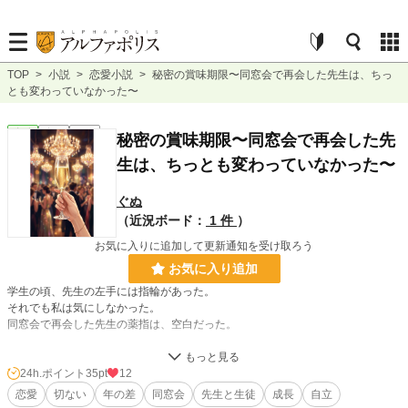
TOP
>
小説
>
恋愛小説
>
秘密の賞味期限〜同窓会で再会した先生は、ちっ
とも変わっていなかった〜
恋愛
完結
短編
秘密の賞味期限〜同窓会で再会した先
生は、ちっとも変わっていなかった〜
ぐぬ
（近況ボード：
1 件
）
お気に入りに追加して更新通知を受け取ろう
お気に入り追加
学生の頃、先生の左手には指輪があった。
それでも私は気にしなかった。
同窓会で再会した先生の薬指は、空白だった。
「また会えると思ってた」
24h.ポイント
35pt
12
その声は、狂おしいほど昔のままだった。
恋愛
切ない
年の差
同窓会
先生と生徒
成長
自立