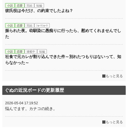
小説
恋愛
完結
短編
彼氏役は今だけ、の約束でしたよね？
小説
恋愛
完結
ｼｮｰﾄｼｮｰﾄ
振られた夜。幼馴染に愚痴りに行ったら、慰めてくれませんでし
た
小説
恋愛
連載中
短編
社食で元カレが割り込んできた件～別れたつもりはないって、知
らなかった～
もっと見る
ぐぬの近況ボードの更新履歴
2026-05-04 17:19:52
悩んでます。カナコの続き。
もっと見る