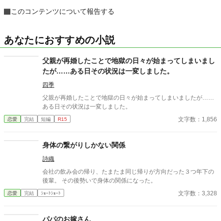
このコンテンツについて報告する
あなたにおすすめの小説
父親が再婚したことで地獄の日々が始まってしまいまし
たが……ある日その状況は一変しました。
四季
父親が再婚したことで地獄の日々が始まってしまいましたが……
ある日その状況は一変しました。
文字数：1,856
恋愛
完結
短編
R15
身体の繋がりしかない関係
詩織
会社の飲み会の帰り、たまたま同じ帰りが方向だった３つ年下の
後輩。 その後勢いで身体の関係になった。
文字数：3,328
恋愛
完結
ｼｮｰﾄｼｮｰﾄ
パパのお嫁さん