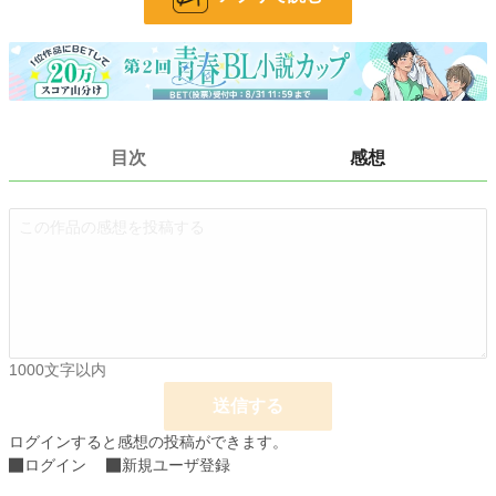
お気に入り
2
24h.ポイント
0 pt
文字数
8,154
更新日時
2026.01.11 17:00
目次
感想
初回公開日時
2025.04.14 16:32
週間ポイント
21 pt (61,348 位)
月間ポイント
21 pt (99,131 位)
年間ポイント
516 pt (102,272 位)
累計ポイント
2,796 pt (150,754 位)
1000文字以内
送信する
ログインすると感想の投稿ができます。
ログイン
新規ユーザ登録