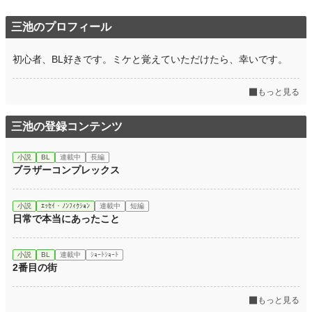
三池のプロフィール
初心者、BL好きです。ミケと覚えていただけたら、幸いです。
もっと見る
三池の登録コンテンツ
小説
BL
連載中
長編
ブラザーコンプレックス
小説
ｴｯｾｲ・ﾉﾝﾌｨｸｼｮﾝ
連載中
短編
日常で本当にあったこと
小説
BL
連載中
ｼｮｰﾄｼｮｰﾄ
2番目の街
もっと見る