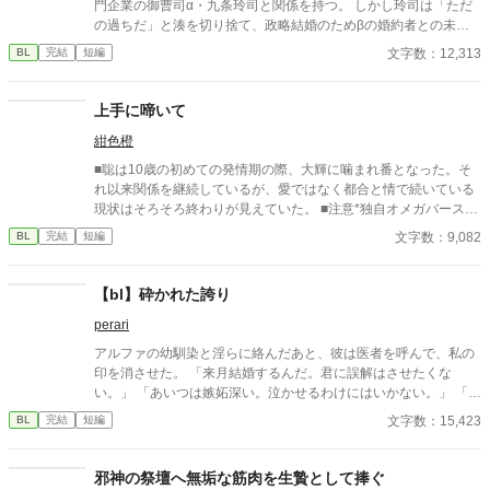
門企業の御曹司α・九条玲司と関係を持つ。 しかし玲司は「ただ
の過ちだ」と湊を切り捨て、政略結婚のためβの婚約者との未来
を選んだ。 深く傷ついた湊は、彼の前から姿を消す。 数か月後―
文字数：12,313
BL
完結
短編
―。 湊の身体は、これまで誰も知らなかった希少な『遅咲きΩ』
として覚醒する。 その瞬間、玲司は初めて湊こそが運命の番だっ
たと知る。 「戻ってきてくれ」 今さら必死に追いかけてくる玲
上手に啼いて
司。 だが湊の隣には、自分を支え続けてくれた医師のα・神崎伊
紺色橙
織がいた。 「あなたは俺を捨てたでしょう」 後悔に苦しむα、執
着する第二のα、そして希少Ωを巡る陰謀。 もう二度と傷つきた
■聡は10歳の初めての発情期の際、大輝に噛まれ番となった。そ
くないΩが最後に選ぶ相手とは――。 捨てた側の後悔と執着が加
れ以来関係を継続しているが、愛ではなく都合と情で続いている
速する、すれ違いオメガバースBL。
現状はそろそろ終わりが見えていた。 ■注意*独自オメガバース設
定。■『それは愛か本能か』と同じ世界設定です。関係は一切な
文字数：9,082
BL
完結
短編
し。
【bl】砕かれた誇り
perari
アルファの幼馴染と淫らに絡んだあと、彼は医者を呼んで、私の
印を消させた。 「来月結婚するんだ。君に誤解はさせたくな
い。」 「あいつは嫉妬深い。泣かせるわけにはいかない。」 「君
ももう年頃の残り物のオメガだろ？ 俺の印をつけたまま、他の
文字数：15,423
BL
完結
短編
アルファとお見合いするなんてありえない。」 彼は冷たく、けれ
どどこか薄情な笑みを浮かべながら、一枚の小切手を私に投げ渡
す。 「長い間、俺に従ってきたんだから、君を傷つけたりはしな
邪神の祭壇へ無垢な筋肉を生贄として捧ぐ