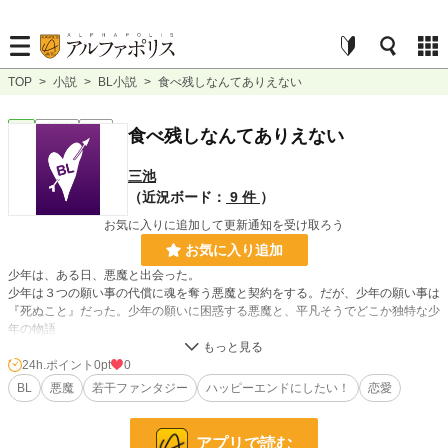
TOP
>
小説
>
BL小説
>
食べ残しなんてありえない
BL
連載中
短編
食べ残しなんてありえない
三池
（近況ボード：
9 件
）
お気に入りに追加して更新通知を受け取ろう
お気に入り追加
少年は、ある日、悪魔と出会った。
少年は３つの願い事の代償に魂を奪う悪魔と契約をする。だが、少年の願い事は
『死ぬこと』だった。少年の願いに困惑する悪魔と、平凡そうでどこか独特な少
年の物語
世話焼き悪魔×幸薄め少年
24h.ポイント
0pt
0
BL
悪魔
若干ファンタジー
ハッピーエンドにしたい！
恋愛
小説
228,959 位 / 228,959 件
BL
31,471 位 / 31,471 件
アプリで読む