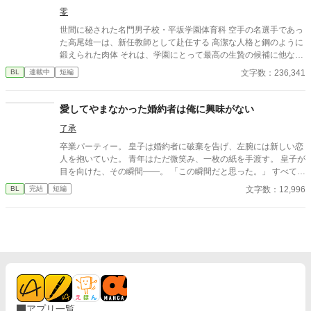
い。」 「結婚の日には招待状を送る。必ず来て、席につけよ。」
零
--- いくつかのコメントを拝見し、大変申し訳なく思っておりま
す。 私は現在日本語を勉強しており、この文章はAI作品ではあり
世間に秘された名門男子校・平坂学園体育科 空手の名選手であっ
ませんが、 一部に翻訳ソフトを使用しています。 もし読んでくだ
た高尾雄一は、新任教師として赴任する 高潔な人格と鋼のように
さる中で日本語のおかしな点をご指摘いただけましたら、 本当に
鍛えられた肉体 それは、学園にとって最高の生贄の候補に他なら
ありがたく思います。
なかった 至高の筋肉を持つ、精神を削られ意志をなくした青年を
文字数：236,341
BL
連載中
短編
太古の神に捧げるため、“水”、“風”、“土”の信奉者達が暗躍する 意
志をなくし筋肉の操り人形と化した“デク” 消える教師 山奥の男子
校で繰り広げられるダークファンタジー
愛してやまなかった婚約者は俺に興味がない
了承
卒業パーティー。 皇子は婚約者に破棄を告げ、左腕には新しい恋
人を抱いていた。 青年はただ微笑み、一枚の紙を手渡す。 皇子が
目を向けた、その瞬間——。 「この瞬間だと思った。」 すべてを
愛で終わらせた、沈黙の恋の物語。 IFストーリーあり 誤字あ
文字数：12,996
BL
完結
短編
れば報告お願いします！
アプリ一覧