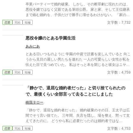
ください。 ※2026/07/28 関連作品に接続するために若干修整し
卒業パーティーで婚約破棄。 しかし、その断罪劇に現れたのは、
た「スピンオフルート」を追加しました。 ーーーーーーーーーー
悪役令嬢ではなく父親である筆頭公爵。 家と家、そして王位継承
【「ですよね！シリーズ」について】 本作は「ですよね！シリー
まで絡む婚約を、子供だけで勝手に壊せるわけがない。 「家の話
ズ」の第１作目です。 ◆ シリーズラインナップ ・1作目：『真実
であれば、私を通していただこうか」 その一言で、恋に酔った王
文字数：7,732
恋愛
完結
短編
の愛は何よりも優先される』と婚約破棄した王子、「ですよ
太子の“物語”は終わりを告げて――！？ これは、婚約破棄を現実
ね！」と言われる。（※本作） ・2作目：『お姉様、そのネック
でやってしまった愚かな王太子に、大人たちが正論を叩き込むお
レス素敵ね』と微笑んだ義妹は、何も欲しがっていない件につい
話。
悪役令嬢のとある学園生活
て ・3作目：追放されない重戦士は、商人になりたかっただけな
のに ・4作目：婚約破棄で返り討ちにされた元王子、「真実の
あみにあ
愛」で世界を救う？
とある日いつものように 学園の中庭で読書を楽しんでいると 向こ
うから見目の麗しい男たちを連れた 一人の可愛らしい女性が私を
怯えた目で見つめていた。 私はそっと本を閉じると彼女はニヤリ
と笑みを浮かべると私の方へ近づいてくる……。 ヤンデレ王子×
文字数：4,759
恋愛
完結
短編
溺愛にホラーを混ぜてみました。 短編ですので気軽に読んでみて
ください。
「静かで、退屈な婚約者だった」と切り捨てられたの
で、最後くらい全部言って去ることにしました
桃我タロー
「静かで、退屈な婚約者だった」 婚約破棄のその日、王太子は広
間でそう言い捨てた。 三年間、失言を隠し、場を整え、黙って支
えてきたのに。 どうやら私に必要だったのは婚約者ではな
く、“便利な人”という役割だけだったらしい。 しかも隣には、つ
文字数：4,753
恋愛
完結
短編
い三日前まで殿下の従兄に求婚していた令嬢まで立っていて―