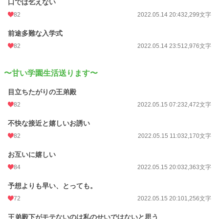
口では乞えない
初回完結日時
2022.05.19 15:15
82
2022.05.14 20:43
2,299文字
週間ポイント
440 pt (15,845 位)
前途多難な入学式
月間ポイント
748 pt (28,383 位)
82
2022.05.14 23:51
2,976文字
年間ポイント
18,263 pt (21,375 位)
累計ポイント
614,396 pt (8,865 位)
〜甘い学園生活送ります〜
目立ちたがりの王弟殿
82
2022.05.15 07:23
2,472文字
不快な接近と嬉しいお誘い
82
2022.05.15 11:03
2,170文字
お互いに嬉しい
84
2022.05.15 20:03
2,363文字
予想よりも早い、とっても。
72
2022.05.15 20:10
1,256文字
王弟殿下がモテないのは私のせいではないと思う