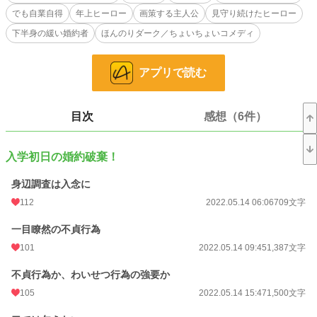
でも自業自得
年上ヒーロー
画策する主人公
見守り続けたヒーロー
◆婚約破棄編 ５話
下半身の緩い婚約者
ほんのりダーク／ちょいちょいコメディ
◆学園生活編 １６話
◆番外編 ６話
アプリで読む
完結しました！
目次
感想（6件）
見てくださった皆様本当にありがとうございます！
小説
20,295 位 / 228,848 件
入学初日の婚約破棄！
恋愛
8,805 位 / 66,372 件
身辺調査は入念に
お気に入り
1,719
112
2022.05.14 06:06
709文字
24h.ポイント
35 pt
一目瞭然の不貞行為
文字数
47,639
101
2022.05.14 09:45
1,387文字
更新日時
2022.05.29 11:42
不貞行為か、わいせつ行為の強要か
105
2022.05.14 15:47
1,500文字
初回公開日時
2022.05.14 06:06