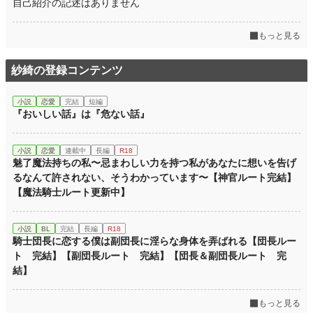
自己紹介の記述はありません
もっと見る
紗綺の登録コンテンツ
小説
恋愛
完結
短編
『おいしい話』は『危ない話』
小説
恋愛
連載中
長編
R18
魅了魔法持ちの私〜忌まわしい力を持つ私があなたに想いを告げ
るなんて許されない、そうわかっています〜【神官ルート完結】
【魔法騎士ルート更新中】
小説
BL
完結
長編
R18
騎士団長に恋する僕は副団長に淫らな身体を弄ばれる【団長ルー
ト 完結】【副団長ルート 完結】【団長＆副団長ルート 完
結】
もっと見る