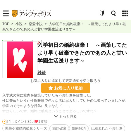
TOP
>
小説
>
恋愛小説
>
入学初日の婚約破棄！ ～画策してたより早く破
棄できたのであの人と甘い学園生活送ります～
恋愛
完結
短編
R15
入学初日の婚約破棄！ ～画策してた
より早く破棄できたのであの人と甘い
学園生活送ります～
紗綺
お気に入りに追加して更新通知を受け取ろう
お気に入り追加
入学式の前に校内を散策していたら不貞行為を目撃した。
性に奔放というか性欲旺盛で色々な店に出入りしていたのは知っていましたが、
学園内でそのような行為に及ぶなんて――。
すばらしいです、婚約は破棄ということでよろしいですね？
婚約破棄を画策してはいましたが、こんなに早く済むなんて嬉しいです。
24h.ポイント
35pt
1,975
待っていてくれたあの人と学園生活楽しみます！
男装令嬢婚約破棄シリーズ
婚約破棄
婚約解消
仕組まれた不貞行為