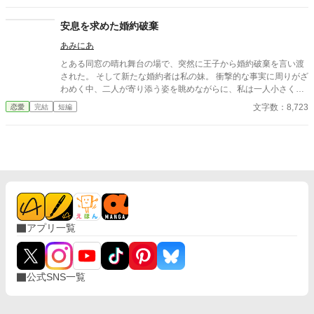
―。 ならばもう、黙っている理由はない。 これは、最後まで笑っ
て終わるつもりだった令嬢が、自分の声を取り戻す話。
安息を求めた婚約破棄
あみにあ
とある同窓の晴れ舞台の場で、突然に王子から婚約破棄を言い渡
された。 そして新たな婚約者は私の妹。 衝撃的な事実に周りがざ
わめく中、二人が寄り添う姿を眺めながらに、私は一人小さくほ
くそ笑んだのだった。 そう全ては計画通り。 これで全てから解放
文字数：8,723
恋愛
完結
短編
される。 ……けれども事はそう上手くいかなくて。 そんな令嬢の
とあるお話です。 ※なろうでも投稿しております。
アプリ一覧
公式SNS一覧