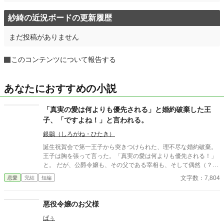
紗綺の近況ボードの更新履歴
まだ投稿がありません
このコンテンツについて報告する
あなたにおすすめの小説
「真実の愛は何よりも優先される」と婚約破棄した王
子、「ですよね！」と言われる。
銀鶲（しろがね・ひたき）
誕生祝賀会で第一王子から突きつけられた、理不尽な婚約破棄。
王子は胸を張って言った。「真実の愛は何よりも優先される！」
と。 ​だが、公爵令嬢も、その父である宰相も、そして偶然（？）
その場に居合わせた隣国の第二王子も、全員が内心でガッツポー
文字数：7,804
恋愛
完結
短編
ズを決めていた。 ​「あの王子なら、必ず考えなしな計画を実行す
る。それに関しては信頼していた」 ​愚行を完璧に計算に入れて動
いていた公爵家による、おそろしくスピーディーな王権強奪（セ
悪役令嬢のお父様
ルフ自滅）の記録。 ※全4話＋番外編1話のサクッと読める短編で
ばぅ
す。凄惨な不幸描写はありません。後味爽快な論破劇をお楽しみ