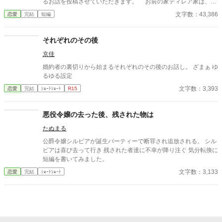
るお話を投稿させていただきます。 お前の家ティレア家は、財
の力で爵位を得た新興貴族だ！ そんな歴史も品もない家に生ま
文字数：43,386
恋愛
完結
短編
れた女が、名家に生まれた俺に相応しいはずがない！ 俺はどう
して気付かなかったんだ――。 婚約中に心変わりをされたクレ
ランズ伯爵家のジェラール様は、沢山の暴言を口にしたあと、一
それぞれのその後
方的に婚約の解消を宣言しました。 そうしてジェラール様はわ
京佳
たしのもとを去り、曰く『お前と違って貴族然とした女性』であ
り『気品溢れる女性』な方と新たに婚約を結ばれたのですが――
婚約者の裏切りから始まるそれぞれのその後のお話し。 ざまぁ ゆ
ジェラール様。貴方の婚約者であるマリエット様が、侯爵家主
るゆる設定
催の夜会で大問題を起こしてしまったみたいですよ？
文字数：3,393
恋愛
完結
ｼｮｰﾄｼｮｰﾄ
R15
悪役令嬢の去った後、残された物は
たぬまる
公爵令嬢シルビアが誕生パーティーで断罪され追放される。 シル
ビアは喜び去って行き 残された者達に不幸が降り注ぐ 気分転換に
短編を書いてみました。
文字数：3,133
恋愛
完結
ｼｮｰﾄｼｮｰﾄ