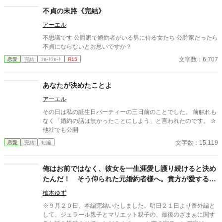
不貞の末路《完結》
アーエル
不思議です 公爵家で婚約者がいる男に侍る女たち 公爵家だったら
不貞にならないとお思いですか？
文字数：6,707
恋愛
完結
ｼｮｰﾄｼｮｰﾄ
R15
あなたが決めたことよ
アーエル
その日は私の誕生日パーティーの三日前のことでした。 前触れも
なく「婚約の話は無かったことにしよう」と言われたのです。 ‪✰
他社でも公開
文字数：15,119
恋愛
完結
短編
俺はお前ではなく、彼女を一生涯愛し護り続けると決め
たんだ！ そう仰られた元婚約者様へ。貴方が愛する人
が、夜会で大問題を起こしたようですよ？
柚木ゆず
※９月２０日、本編完結いたしました。明日２１日より番外編と
して、ジェラール親子とマリエット親子の、最後のざまぁに関す