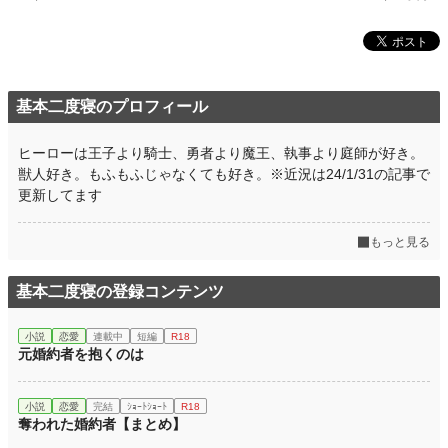
お気に入り
1,261
24h.ポイント
426 pt
文字数
7,247
基本二度寝のプロフィール
更新日時
2022.10.02 10:57
ヒーローは王子より騎士、勇者より魔王、執事より庭師が好き。
初回公開日時
2022.01.23 16:15
獣人好き。もふもふじゃなくても好き。※近況は24/1/31の記事で
更新してます
初回完結日時
2022.01.23 16:15
週間ポイント
2,695 pt (3,742 位)
もっと見る
月間ポイント
14,720 pt (3,147 位)
基本二度寝の登録コンテンツ
年間ポイント
294,909 pt (2,019 位)
小説
恋愛
連載中
短編
R18
累計ポイント
1,155,150 pt (5,040 位)
元婚約者を抱くのは
小説
恋愛
完結
ｼｮｰﾄｼｮｰﾄ
R18
奪われた婚約者【まとめ】