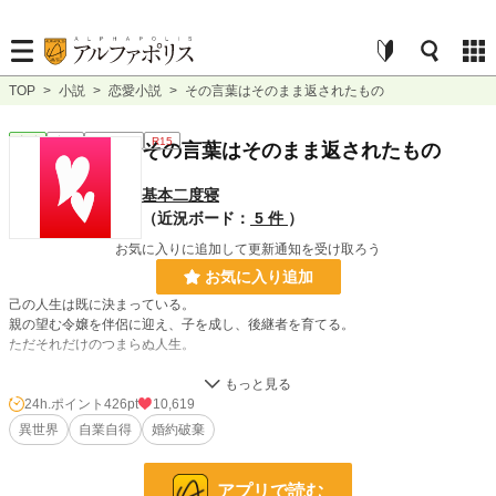
TOP
>
小説
>
恋愛小説
>
その言葉はそのまま返されたもの
恋愛
完結
ｼｮｰﾄｼｮｰﾄ
R15
その言葉はそのまま返されたもの
基本二度寝
（近況ボード：
5 件
）
お気に入りに追加して更新通知を受け取ろう
お気に入り追加
己の人生は既に決まっている。
親の望む令嬢を伴侶に迎え、子を成し、後継者を育てる。
ただそれだけのつまらぬ人生。
ならば、結婚までは好きに過ごしていいだろう？と、思った。
24h.ポイント
426pt
10,619
異世界
自業自得
婚約破棄
侯爵子息アリストには幼馴染がいる。
幼馴染が、出産に耐えられるほど身体が丈夫であったならアリストは彼女を伴侶
にしたかった。
アプリで読む