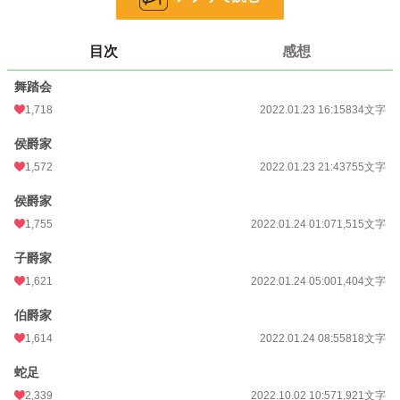
可愛らしく、淑やかな幼馴染が愛おしい。
それが叶うなら子がなくても、と思うのだが、父はそれを認めない。
父の選んだ伯爵令嬢が婚約者になった。
目次
感想
幼馴染のような愛らしさも、優しさもない。
平凡な容姿。口うるさい貴族令嬢。
舞踏会
うんざりだ。
1,718
2022.01.23 16:15
834文字
幼馴染はずっと屋敷の中で育てられた為、外の事を知らない。
侯爵家
彼女のために、華やかな舞踏会を見せたかった。
1,572
2022.01.23 21:43
755文字
比較的若い者があつまるような、気楽なものならば、多少の粗相も多目に見ても
らえるだろう。
侯爵家
1,755
2022.01.24 01:07
1,515文字
アリストは幼馴染のテイラーに己の色のドレスを贈り夜会に出席した。
子爵家
まさか、自分のエスコートもなしにアリストの婚約者が参加しているとは露ほど
1,621
2022.01.24 05:00
1,404文字
にも思わず…。
伯爵家
1,614
2022.01.24 08:55
818文字
小説
3,514 位 / 228,939 件
蛇足
2,339
2022.10.02 10:57
1,921文字
恋愛
1,927 位 / 66,395 件