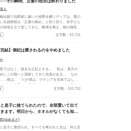
へ──その瞬間、正妻の役目は終わりました
浪人
略結婚で伯爵家に嫁いだ侯爵令嬢リディアは、愛の
い夫婦関係を「正妻の務め」と割り切り、赤字だら
の領地を立て直してきた。帳簿を整え、税の徴収を
し、交易路を広げ、収穫が不安定な年には備蓄を回
文字数：52,731
編
――伯爵家の体裁を保ってきたのは、いつも彼女の
た。 だがある日、夫オスヴァルドが屋敷に
れ帰ったのは“幼馴染”の女とその息子。 「彼女は可
【完結】側妃は愛されるのをやめました
想なんだ」 「この子を跡取りにする」 そして人前
平然と言い放つ。 ――「君の息子は、愛人の子
か
下”で学べばいい」 その瞬間、リディアの中で何か
君ではなく、彼女を正妃とする」 私は、貴方の
静かに終わった。怒鳴らない。泣かない。微笑みす
めにこの国へと貢献してきた自負がある。 なの
崩さない。 「承知しました。では――正妻の役目
は。 「だが僕は、ラテシアを見捨てはしな
終わりましたね」
。これから君には側妃になってもらうよ」 私の
文字数：102,752
編
め。 そんな建前で……側妃へと下げる宣言をす
のだ。 このような侮辱、恥を受けてなお……
妃を求めて抗議するか？ 否。 そのような恥を
夫と息子に捨てられたので、全部置いて出て
は無い。 「承知いたしました。セリム陛
……私は側妃を受け入れます」 側妃を受けいれ
行きます。明日から、タオルがなくても知り
私は、呼吸を挟まずに言葉を続ける。 今しがた
ません。
窓(ゆめまど)
めた、たった一つの決意を込めて。 「ですが陛
。私はもう貴方を支える気はありません」 これ
と息子に裏切られ、すべてを奪われた女は、何も言