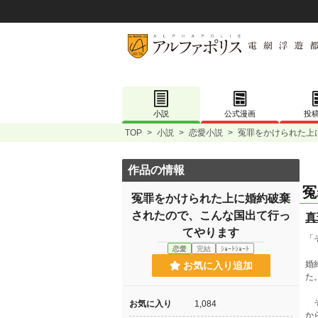
小説
公式漫画
投
TOP
>
小説
>
恋愛小説
>
冤罪をかけられた上
作品の情報
冤
冤罪をかけられた上に婚約破棄
されたので、こんな国出て行っ
真
てやります
「
恋愛
完結
ｼｮｰﾄｼｮｰﾄ
婚
お気に入り追加
た
そ
お気に入り
1,084
か