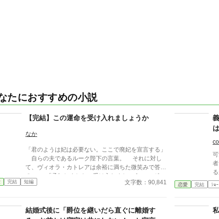
なたにおすすめの小説
【完結】この運命を受け入れましょうか
なか
co
「君のようは妃は必要ない。ここで廃妃を宣言する」
可
自らの夫であるルーク陛下の言葉。 それに対し
者
て、ヴィオラ・カトレアは余裕に満ちた微笑みで答え
る
る。 「承知しました。受け入れましょう」 ヴィ
文字数：90,841
愛
完結
短編
オラにはもう、ルークへの愛など残ってすらいない。
恋愛
完結
ｼｮｰ
彼女が王妃として支えてきた献身の中で、平民生ま
れのリアという女性に入れ込んだルーク。 みっと
結婚式後に「爵位を継いだら直ぐに離婚す
もなく、情けない彼に対して恋情など抱く事すら不快