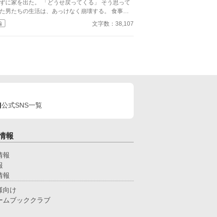
ら私は、『捨てられた妃』という汚名でなく、彼を
家を出た。 「どうせ戻ってくる」 そう思って
捨てた妃』となるために。 華々しく、私の人生
た男たちの生活は、あっけなく崩壊する。 食事
謳歌しよう。 全ては、廃妃となるために。
、金も、信用も失い、 やがて男は罪に落ち、息子
文字数：38,107
編
定はゆるめです。 読んでくださると
独の中で知る。 ――母がいた日常は、当たり前
しいです！
ではなかった。 後悔しても、もう遅い。
公式SNS一覧
情報
情報
報
情報
様向け
ームブッククラブ