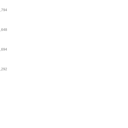
2,794
2,648
2,694
3,292