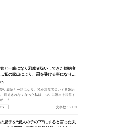
義妹と一緒になり邪魔者扱いしてきた婚約者
は…私の家出により、罰を受ける事になりま
した。
co
愛い義妹と一緒になり、私を邪魔者扱いする婚約
。 耐えきれなくなった私は、ついに家出を決意す
が…？
文字数：2,020
ﾄｼｮｰﾄ
私の息子を“愛人の子の下”にすると言った夫