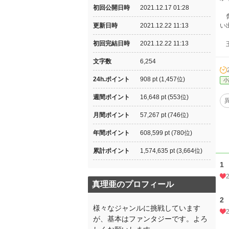
初回公開日時
2021.12.17 01:28
脅
更新日時
2021.12.22 11:13
い
初回完結日時
2021.12.22 11:13
王
文字数
6,254
24h.ポイント
908 pt (1,457位)
小
週間ポイント
16,648 pt (553位)
月間ポイント
57,267 pt (746位)
年間ポイント
608,599 pt (780位)
累計ポイント
1,574,635 pt (3,664位)
1
真理亜のプロフィール
2
様々なジャンルに挑戦しています
が、基本はファンタジーです。よろ