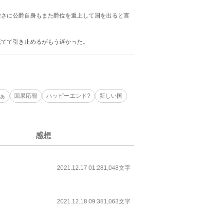
さに公爵自身もまた爵位を返上して国を出ると言
慌てて引き止めるがもう遅かった。
ぁ
因果応報
ハッピーエンド?
新しい国
感想
2021.12.17 01:28
1,048文字
2021.12.18 09:38
1,063文字