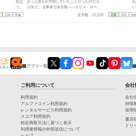
か
告は、きっと誰もが予想していたことだったのだろ
わずに
『
う。 けれど、当事者である私――エリス・ローレ
い
を
ンツの胸の内には、不思議なほどの安堵しかなかっ
も
文字数：12,120
愛
完結
長編
恋愛
完結
短
◇◇◇ 設
た。 王太子殿下であるレオンハルト様に、婚約を
は孤
嬉
破棄される。 婚約者として彼に尽くした八年間の
努力は、彼のたった一言で終わった。 だが、私の
唇からこぼれたのは悲鳴でも涙でもなく――。
アプリ一覧
ご利用について
会社
利用規約
会社
アルファコイン利用規約
IR情
レンタルサービス利用規約
採用
スコア利用規約
書店
特定商取引法に基づく表示
ドリ
利用者情報の外部送信について
ヘルプ