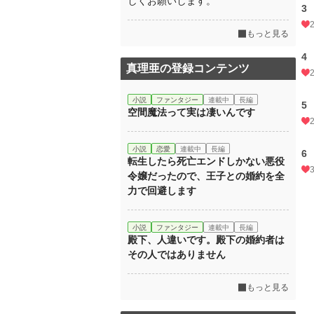
しくお願いします。
3
もっと見る
4
真理亜の登録コンテンツ
小説
ファンタジー
連載中
長編
5
空間魔法って実は凄いんです
小説
恋愛
連載中
長編
6
転生したら死亡エンドしかない悪役
令嬢だったので、王子との婚約を全
力で回避します
小説
ファンタジー
連載中
長編
殿下、人違いです。殿下の婚約者は
その人ではありません
もっと見る