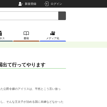
新規登録
ログイン
ネス
書籍
メディア化
国出て行ってやります
れた公爵令嬢のアイリスは、平然とこう言い放っ
し、そんな王太子が治める国に未練などなかった