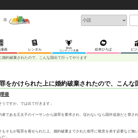
Web
稿漫画
レンタル
絵本ひろば
ビジ
コンテンツ大賞
に婚約破棄されたので、こんな国出て行ってやります
罪をかけられた上に婚約破棄されたので、こんな
理亜
そうですか。では出て行きます」
約者である王太子のイーサンから謝罪を要求され、従わないなら国外追放だと脅さ
。
もそもが冤罪を着せられた上、婚約破棄までされた相手に敬意を表す必要など無い
らだ。