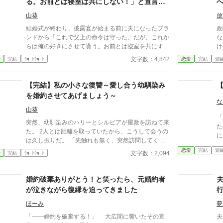
だ。 だが聖女の素養を持つリアを、ルークは寵愛
る。お前とは寝室は共にしない！」と宣言さ
する。 そして貴族達も、莫大な益を生み出す聖女
れました
山葵
放
を妃に仕立てるため……ヴィオラへと無実の罪を被せ
た。 あっけなく信じるルークに呆れつつも、ヴィ
結婚式が終わり、披露宴が始まる前に夫になったブラ
政
オラに不安はなかった。 これからの顛末も、打開
ンドから「これで父上の命令は守った。だが、これか
な
策も全て知っているからだ。 前世の記憶を持ち、
らは俺の好きにさせて貰う。お前とは寝室を共にする
け
ここが物語の世界だと知るヴィオラは……悲運な運命
事はない。俺には愛する女がいるんだ。父上から早く
正
文字数：4,842
愛
完結
ｼｮｰﾄｼｮｰﾄ
恋愛
完結
短
を受け入れて彼らに意趣返す。 ふりかかる不幸を
爵位を譲って貰い、お前とは離婚する。お前もそのつ
す
全て覆して、幸せな人生を歩むため。 ◇◇
もりでいてくれ」 確かに私達の結婚は政略結婚。 2人
実務だっ
◇◇◇ 設定は甘め。 不安のない、さっくり読め
の間に恋愛感情は無いけれど、ブランド様に嫁ぐいじ
連
【完結】私の小さな復讐～愛し合う幼馴染み
る物語を目指してます。 良ければ読んでくだされ
ょう夫婦として寄り添い共に頑張って行ければと思っ
哀
を婚約させてあげましょう～
ば、嬉しいです。
ていたが…その必要も無い様だ。 ならば私も好きに
で、
な
させて貰おう！！
の“
山葵
「
が
突然、幼馴染みのハリーとシルビアが屋敷を訪ねて来
た
ら
た。 2人とは距離を取っていたから、こうして会うの
に……彼
は
は久し振りだ。 「先触れも無く、突然訪問してくる
い
なんて、そんなに急用なの？」 相変わらずベッタリ
恋愛
完結
短
た
文字数：2,094
愛
完結
ｼｮｰﾄｼｮｰﾄ
とくっ付きソファに座る2人を見ても早急な用事が有
る
るとは思えない。 「キャロル。俺達、良い事を思い
正
付いたんだよ！お前にも悪い話ではない事だ」 ハリ
婚約破棄ありがとう！と笑ったら、元婚約者
晒す気
ーの思い付いた事で私に良かった事なんて合ったかし
下
が泣きながら復縁を迫ってきました
ら？ もう悪い話にしか思えないけれど、取り合えず
た
ハリーの話を聞いてみる事にした。
ほーみ
夢
決
下
「――婚約を破棄する！」 大広間に響いたその宣
夫