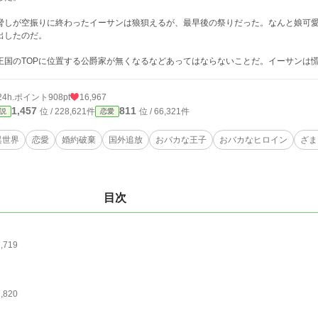
しが空振りに終わったイーサンは狼狽えるが、最早後の祭りだった。なんと娘可愛
出したのだ。
国のTOPに位置する公爵家が無くなるなどあってはならないことだ。イーサンは
24h.ポイント
908pt
16,967
1,457
811
位 / 228,621件
位 / 66,321件
説
恋愛
異世界
恋愛
婚約破棄
国外追放
おバカな王子
おバカなヒロイン
ざま
目次
2,719
2,820