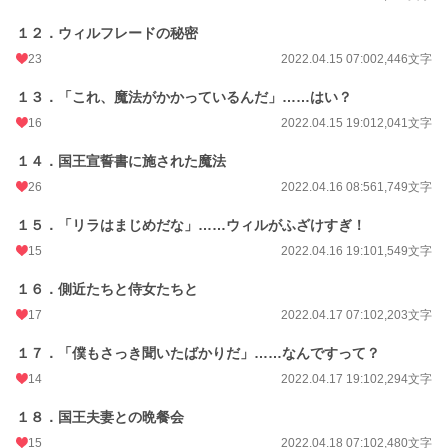
１２．ウィルフレードの秘密
23
2022.04.15 07:00
2,446文字
１３．「これ、魔法がかかっているんだ」……はい？
16
2022.04.15 19:01
2,041文字
１４．国王宣誓書に施された魔法
26
2022.04.16 08:56
1,749文字
１５．「リラはまじめだな」……ウィルがふざけすぎ！
15
2022.04.16 19:10
1,549文字
１６．側近たちと侍女たちと
17
2022.04.17 07:10
2,203文字
１７．「僕もさっき聞いたばかりだ」……なんですって？
14
2022.04.17 19:10
2,294文字
１８．国王夫妻との晩餐会
15
2022.04.18 07:10
2,480文字