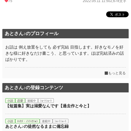
75
2022.05.11 11:50
2,678文字
あとさん♪のプロフィール
お話は 例え放置をしても 必ず完結 目指します。好きなモノを好
きな様に好きなだけ書こう、と思っています。ほぼ完結済みの話
ばかりです。
もっと見る
あとさん♪の登録コンテンツ
小説
恋愛
連載中
ｼｮｰﾄｼｮｰﾄ
【短篇集】実は溺愛なんです【過去作と今と】
小説
ｴｯｾｲ・ﾉﾝﾌｨｸｼｮﾝ
連載中
ｼｮｰﾄｼｮｰﾄ
あとさん♪の徒然なるままに備忘録