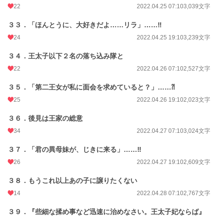
22
2022.04.25 07:10
3,039文字
３３．「ほんとうに、大好きだよ……リラ」……‼
24
2022.04.25 19:10
3,239文字
３４．王太子以下２名の落ち込み隊と
22
2022.04.26 07:10
2,527文字
３５．「第二王女が私に面会を求めていると？」……⁈
25
2022.04.26 19:10
2,023文字
３６．後見は王家の総意
34
2022.04.27 07:10
3,024文字
３７．「君の異母妹が、じきに来る」……‼
26
2022.04.27 19:10
2,609文字
３８．もうこれ以上あの子に譲りたくない
14
2022.04.28 07:10
2,767文字
３９．『些細な揉め事など迅速に治めなさい。王太子妃ならば』