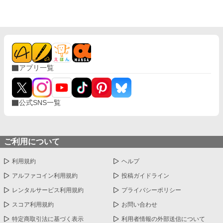
仲が公になるまでの繋ぎの婚約者を演じることにした。 移住先で
は夢のような好待遇、自由な時間をもつことができ、仮初めの婚
約者生活を満喫する。 また、ある出来事がきっかけでクレア自身
に秘められた力が解放され、それはアーサーとクレアの二人だけ
の秘密に。行動を共にすることも増え徐々にアーサーとの距離も
縮まっていく。 「俺は君を愛する資格を得たい」 (皇太子殿下に
は想い人がいたのでは。もしかして、私を愛せないのは別のこと
アプリ一覧
が理由だった…？) これは、不遇な人質王女のクレアが不思議な
力で周囲の人々を幸せにし、クレア自身も幸せになっていく物
語。
公式SNS一覧
ご利用について
利用規約
ヘルプ
アルファコイン利用規約
投稿ガイドライン
レンタルサービス利用規約
プライバシーポリシー
スコア利用規約
お問い合わせ
特定商取引法に基づく表示
利用者情報の外部送信について