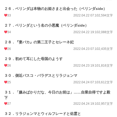
２６．ベリンダは本物のお姫さまと出会った（ベリンダside）
33
2022.04.22 07:10
2,594文字
２７．ベリンダという名の小悪魔（ベリンダside）
34
2022.04.22 19:10
2,088文字
２８．『妻バカ』の第二王子とセレーネ妃
26
2022.04.23 07:10
2,435文字
２９．初めて耳にした母国のようす
26
2022.04.23 19:10
1,816文字
３０．側近バスコ・バラデスとリラジェンマ
25
2022.04.24 07:10
3,612文字
３１．「嫌みばかりだな、今日のお前は」……自業自得ですよ殿
下
27
2022.04.24 19:10
2,957文字
３２．リラジェンマとウィルフレードと佑霊と