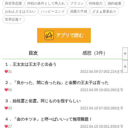
ところで隣国の王太子って、何者だろう？ 初対面のはずなのに『良かった。間
異世界恋愛
停戦の条件として輿入れ
ブラコン
特殊能力
婚約破棄
に合ったね』とは？ 彼は母国の事情を、承知していたのだろうか。明るい笑顔
おねえさまはズルい
ハッピーエンド
溺愛の予感
ざまぁ要素あり
に惹かれ始めるリラジェンマであったが、彼はなにか裏がありそうで信じきれな
い。
世界征服？
しかも『弟みたいな女の子を生んで欲しい』とはどういうこと⁈¿？
言葉の違い、習慣の違いに戸惑いつつも距離を縮めていくふたり。
アプリで読む
一方、王太女を失った母国ではじわじわと異変が起こり始め、ついに異母妹がリ
ラジェンマと立場を交換してくれと押しかける。
目次
感想（3件）
※設定はゆるんゆるん
※Ｒ１５は保険
１．王太女は王太子と出会う
※現実世界に似たような状況がありますが、拙作の中では忠実な再現はしていま
31
2022.04.09 07:00
2,224文字
せん。なんちゃって異世界だとご了承ください。
※拙作『王子殿下がその婚約破棄を裁定しますが、ご自分の恋模様には四苦八苦
２．「良かった、間に合ったね」と金髪の王太子は言った
しているようです』と同じ世界観です。
※このお話は小説家になろうにも投稿してます。
50
2022.04.09 19:00
2,093文字
※このお話のスピンオフ『結婚さえすれば問題解決！…って思った過去がわたし
３．始祖霊と佑霊。同じものを指すらしい
にもあって』もよろしくお願いします。
33
2022.04.10 07:00
2,089文字
ベリンダ王女がグランデヌエベ滞在中にしでかしたアレコレに振り回された侍
女（ルチア）のお話です。
４．「金のキツネ」と呼べばいいって無理難題！
<(_ _)>
27
2022.04.10 19:00
1,839文字