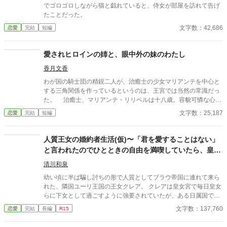
何でも欲しがるのならいっそのこと――」 イリアは、あることを
でゴロゴロしながら猫と戯れていると、侍女が部屋を訪れて告げ
思いついてダミアンと婚約することを決意した。 「毒を以て毒を
たことだった。
制す」――この物語はそんなお話。
文字数：42,686
恋愛
完結
短編
愛されヒロインの姉と、眼中外の妹のわたし
香月文香
わが国の騎士団の精鋭二人が、治癒士の少女マリアンテを中心と
する三角関係を作っているというのは、王宮では当然の常識だっ
た。 治癒士、マリアンテ・リリベルは十八歳。容貌可憐な心優
しい少女で、いつもにこやかな笑顔で周囲を癒す人気者。 そん
文字数：25,187
恋愛
完結
短編
な彼女を巡る男はヨシュア・カレンデュラとハル・シオニア。
二人とも騎士団の「双璧」と呼ばれる優秀な騎士で、ヨシュアは
堅物、ハルは軽薄と気質は真逆だったが、女の好みは同じだっ
人質王女の婚約者生活(仮)〜「君を愛することはない」
た。 これは見目麗しい男女の三角関係の物語――ではなく。
と言われたのでひとときの自由を満喫していたら、皇太
そのかたわらで、誰の眼中にも入らない妹のわたしの物語だ。 ※
子殿下との秘密ができました〜
他サイトにも投稿しています
清川和泉
幼い頃に半ば騙し討ちの形で人質としてブラウ帝国に連れて来ら
れた、隣国ユーリ王国の王女クレア。 クレアは皇女宮で毎日皇女
らに下女として過ごすように強要されていたが、ある日属国で暮
らしていた皇太子であるアーサーから「彼から愛されないこと」
文字数：137,760
恋愛
完結
長編
R15
を条件に婚約を申し込まれる。 (過去に、婚約するはずの女性が
いたと聞いたことはあるけれど…) そう考えたクレアは、彼らの