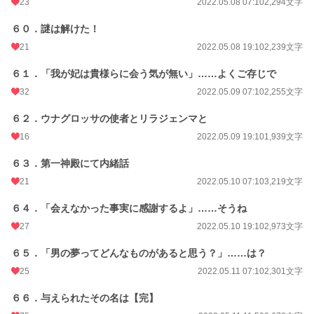
23
2022.05.08 07:10
2,294文字
６０．謎は解けた！
21
2022.05.08 19:10
2,239文字
６１．「我が妃は貴様らに会う気が無い」……よくご存じで
32
2022.05.09 07:10
2,255文字
６２．ウナグロッサの使者とリラジェンマと
16
2022.05.09 19:10
1,939文字
６３．第一神殿にて内緒話
21
2022.05.10 07:10
3,219文字
６４．「会えなかった事実に感謝するよ」……そうね
27
2022.05.10 19:10
2,973文字
６５．「男の夢ってどんなものがあると思う？」……は？
25
2022.05.11 07:10
2,301文字
６６．与えられたその名は【完】