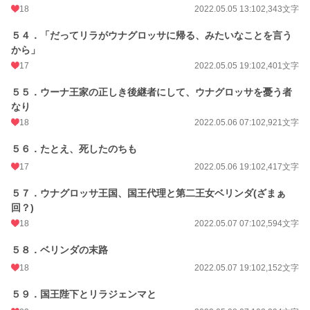
18
2022.05.05 13:10
2,343文字
５４．「だってリラがウナグロッサに帰る、みたいなことを言う
から」
17
2022.05.05 19:10
2,401文字
５５．ウーナ王家の正しき後継者にして、ウナグロッサを憂う者
なり
18
2022.05.06 07:10
2,921文字
５６．たとえ、死したのちも
17
2022.05.06 19:10
2,417文字
５７．ウナグロッサ王国、国王代理と第二王女ベリンダ(ざまぁ
回？)
18
2022.05.07 07:10
2,594文字
５８．ベリンダの末路
18
2022.05.07 19:10
2,152文字
５９．国王陛下とリラジェンマと