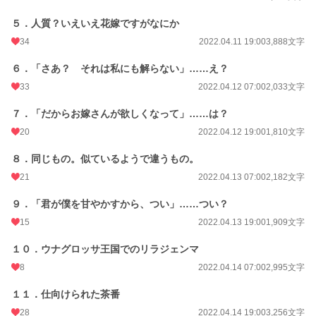
小説
13,891 位 / 228,696 件
５．人質？いえいえ花嫁ですがなにか
恋愛
6,157 位 / 66,344 件
34
2022.04.11 19:00
3,888文字
お気に入り
568
６．「さあ？ それは私にも解らない」……え？
24h.ポイント
63 pt
33
2022.04.12 07:00
2,033文字
文字数
162,797
７．「だからお嫁さんが欲しくなって」……は？
20
2022.04.12 19:00
1,810文字
更新日時
2022.05.11 11:50
８．同じもの。似ているようで違うもの。
初回公開日時
2022.04.09 07:00
21
2022.04.13 07:00
2,182文字
初回完結日時
2022.05.11 12:45
９．「君が僕を甘やかすから、つい」……つい？
週間ポイント
49 pt (46,319 位)
15
2022.04.13 19:00
1,909文字
月間ポイント
581 pt (32,336 位)
１０．ウナグロッサ王国でのリラジェンマ
年間ポイント
11,146 pt (29,356 位)
8
2022.04.14 07:00
2,995文字
累計ポイント
262,216 pt (16,719 位)
１１．仕向けられた茶番
28
2022.04.14 19:00
3,256文字