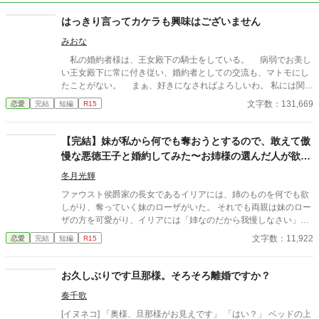
はっきり言ってカケラも興味はございません
みおな
私の婚約者様は、王女殿下の騎士をしている。 病弱でお美し
い王女殿下に常に付き従い、婚約者としての交流も、マトモにし
たことがない。 まぁ、好きになさればよろしいわ。 私には関係
ないことですから。
文字数：131,669
恋愛
完結
短編
R15
【完結】妹が私から何でも奪おうとするので、敢えて傲
慢な悪徳王子と婚約してみた〜お姉様の選んだ人が欲し
い？分かりました、後悔しても遅いですよ
冬月光輝
ファウスト侯爵家の長女であるイリアには、姉のものを何でも欲
しがり、奪っていく妹のローザがいた。 それでも両親は妹のロー
ザの方を可愛がり、イリアには「姉なのだから我慢しなさい」と
反論を許さない。 妹の欲しがりは増長して、遂にはイリアの婚約
文字数：11,922
恋愛
完結
短編
R15
者を奪おうとした上で破談に追いやってしまう。 「だって、お姉
様の選んだ人なら間違いないでしょう？ 譲ってくれても良いじ
ゃないですか」 大事な縁談が壊れたにも関わらず、悪びれない妹
お久しぶりです旦那様。そろそろ離婚ですか？
に頭を抱えていた頃、傲慢でモラハラ気質が原因で何人もの婚約
奏千歌
者を精神的に追い詰めて破談に導いたという、この国の第二王子
ダミアンがイリアに見惚れて求婚をする。 「ローザが私のモノを
[イヌネコ] 「奥様、旦那様がお見えです」 「はい？」 ベッドの上