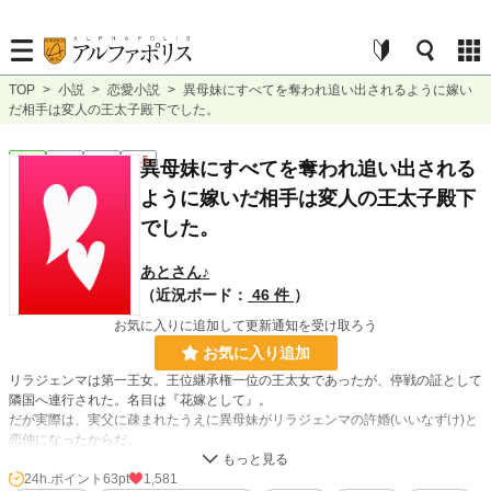
TOP
>
小説
>
恋愛小説
>
異母妹にすべてを奪われ追い出されるように嫁い
だ相手は変人の王太子殿下でした。
恋愛
完結
長編
R15
異母妹にすべてを奪われ追い出される
ように嫁いだ相手は変人の王太子殿下
でした。
あとさん♪
（近況ボード：
46 件
）
お気に入りに追加して更新通知を受け取ろう
お気に入り追加
リラジェンマは第一王女。王位継承権一位の王太女であったが、停戦の証として
隣国へ連行された。名目は『花嫁として』。
だが実際は、実父に疎まれたうえに異母妹がリラジェンマの許婚(いいなずけ)と
恋仲になったからだ。
要するに、リラジェンマは厄介払いに隣国へ行くはめになったのだ。
24h.ポイント
63pt
1,581