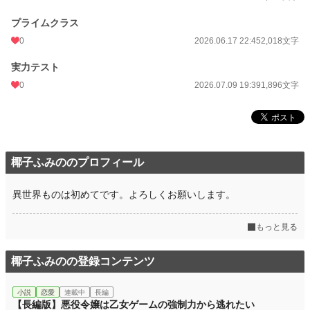
累計ポイント
1,901 pt (167,979 位)
プライムクラス
0
2026.06.17 22:45
2,018文字
実力テスト
0
2026.07.09 19:39
1,896文字
椰子ふみののプロフィール
異世界ものは初めてです。よろしくお願いします。
もっと見る
椰子ふみのの登録コンテンツ
小説
恋愛
連載中
長編
【長編版】悪役令嬢は乙女ゲームの強制力から逃れたい