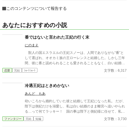
このコンテンツについて報告する
あなたにおすすめの小説
番ではないと言われた王妃の行く末
にのまえ
獣人の国エスラエルの王妃スノーは、人間でありながら“番”と
して選ばれ、オオカミ族の王ローレンスと結婚した。しかし三年
間、彼に番と認められることも愛されることもなく、白い結婚の
まま冷遇され続ける。 それでも王妃として国に尽くしてきたス
文字数：6,317
恋愛
完結
ｼｮｰﾄｼｮｰﾄ
ノーだったが、ある日、ローレンスが別の令嬢レイアーを懐妊さ
せ、側妃として迎えると知る。ついに心が折れたスノーは離縁を
決意し、国を去ろうとする。 しかしその道中、レイアー嬢の実
冷遇王妃はときめかない
家の襲撃に遭い、スノーは命を落とす寸前、自身の命と引き換え
あんど もあ
に広域回復魔法で多くの命を救う。 これでスノーの、人生は終
わりのはずだった。 だが次に目を覚ますと、スノーは三年前の
幼いころから婚約していた彼と結婚して王妃になった私。 だが、
結婚式当日に戻っていた。何度死んでも、何度拒絶しても、結婚
陛下は側妃だけを溺愛し、私は白い結婚のまま離宮へ追いやられ
式の誓いの瞬間へと戻される。 番から逃れようと、スノーは何
る…って何てラッキー！ 国の事は陛下と側妃様に任せて、私は
度も死を選ぶが――。
このまま離宮で何の責任も無い楽な生活を！…と思っていたの
文字数：3,730
ファンタジー
完結
短編
に…。