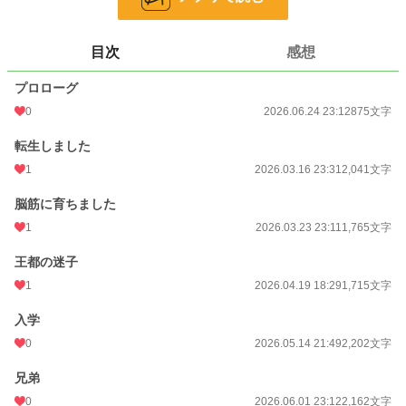
無詠唱ができないのを馬鹿にされた俺は開き直って、厨二病全開の呪文を唱え
た。すると、ものすごい威力が出る。どうやら、呪文の厨二病度が高くなればな
るほど、威力が上がるらしい。
目次
感想
しかし、前世で厨二病を卒業し、現世では脳筋に育った俺には恥ずかしくて仕
方がない。俺の中の厨二病と脳筋の戦いが始まる。
プロローグ
小説
228,619 位 / 228,619 件
0
2026.06.24 23:12
875文字
ファンタジー
53,261 位 / 53,261 件
転生しました
1
2026.03.16 23:31
2,041文字
お気に入り
1
脳筋に育ちました
24h.ポイント
0 pt
1
2026.03.23 23:11
1,765文字
文字数
14,674
王都の迷子
更新日時
2026.07.09 19:39
1
2026.04.19 18:29
1,715文字
初回公開日時
2026.03.16 23:31
入学
週間ポイント
7 pt (78,785 位)
0
2026.05.14 21:49
2,202文字
月間ポイント
228 pt (49,235 位)
兄弟
年間ポイント
1,901 pt (68,498 位)
0
2026.06.01 23:12
2,162文字