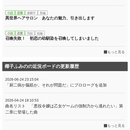
小説
恋愛
連載中
長編
異世界ヘアサロン あなたの魅力、引き出します
小説
恋愛
完結
短編
召喚失敗！ 初恋の幼馴染を召喚してしまいました
もっと見る
椰子ふみのの近況ボードの更新履歴
2026-06-24 23:15:04
「厨二病か脳筋か。それが問題だ」にプロローグを追加
2026-04-24 18:10:53
曲名リスト 「悪役令嬢は乙女ゲームの強制力から逃れたい」第
二章に登場した曲
もっと見る