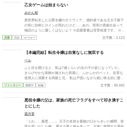
乙女ゲームは始まらない
みかん桜
異世界転生した公爵令嬢のオリヴィア。 婚約者である王太子殿下
の前に自称ヒロインが現れたけど……あの、現実の貴族社会って
物語のように優しくはないよ？ ※恋愛要素は背景程度です。 ※過
激なざまぁ描写はありません。
文字数：2,123
恋愛
完結
ｼｮｰﾄｼｮｰﾄ
【本編完結】転生令嬢は自覚なしに無双する
ベル
ふと目を開けると、私は7歳くらいの女の子の姿になっていた。
きらびやかな装飾が施された部屋に、ふかふかのベット。忠実な
使用人に溺愛する両親と兄。 私は戸惑いながら鏡に映る顔に驚愕
することになる。 この顔って、マルスティア伯爵令嬢の幼少期じ
文字数：66,482
ファンタジー
連載中
短編
ゃない？ 私さっきまで確か映画館にいたはずなんだけど、どうし
て見ていた映画の中の脇役になってしまっているの？！ 映画化さ
れた漫画の物語の中に転生してしまった女の子が、実はとてつも
悪役令嬢の父は、家族の死亡フラグをすべて叩き潰すこ
ない魔力を隠し持った裏ボスキャラであることを自覚しないま
とにした
ま、どんどん怪物を倒して無双していくお話。 設定はゆるいです
霜月零
「うわ……最悪……」 王子の名前を愛娘の口からきいた瞬間、前
世を思いだした俺。 愛する妻と娘を失って、王家に復讐する悪役