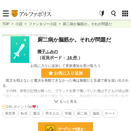
TOP
>
小説
>
ファンタジー小説
>
厨二病か脳筋か。それが問題だ
ファンタジー
連載中
長編
厨二病か脳筋か。それが問題だ
椰子ふみの
（近況ボード：
16 件
）
お気に入りに追加して更新通知を受け取ろう
お気に入り追加
呪文を唱えないと魔法を発動できなかった俺は無能だと五歳で家を追い出され
る。
その時、前世の記憶が蘇った。ブラック企業で働いていた俺は子どもの頃は厨
二病だった。かっこいい呪文に憧れていたのに、無詠唱が当たり前の世界に転生
するなんて、ついてない。
魔法を使うのを諦めた俺は辺境で鍛えられ、八年後、立派な脳筋に育ってい
24h.ポイント
0pt
3
た。
異世界
転生
魔法
男主人公
学園
厨二病
脳筋
チート
それなのに今さら首都の学校に行けだと？ まあ、いいか。筋肉は裏切らな
い。ところが、学校にはおれの弟がいた。無詠唱魔法の使い手として優秀らし
い。
アプリで読む