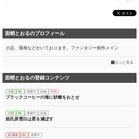
面蛸とおるのプロフィール
小説、漫画などかいております。ファンタジー創作メイン
もっと見る
面蛸とおるの登録コンテンツ
小説
BL
連載中
短編
R18
ブラックコーヒーの海に砂糖をおとせ
小説
BL
連載中
短編
姫氏原雪白は星を滅ぼす
BL漫画
BL
連載中