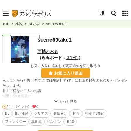
TOP
>
小説
>
BL小説
>
scene69take1
BL
完結
長編
R18
scene69take1
面蛸とおる
（近況ボード：
24 件
）
お気に入りに追加して更新通知を受け取ろう
お気に入り追加
六つに分かれた異世界(ここでは箱庭世界)で、はじまる極夜のお祭りとペンギン
たちによる。
甘くて切ない二人のお話。
溺愛ドS×健気受け
製本版とは別です
24h.ポイント
0pt
0
BL
相思相愛
シリアス
健気受け
甘々
溺愛ドS攻め
小説
228,623 位 / 228,623 件
ファンタジー
異世界
ペンギン
Ｒ18
BL
31,393 位 / 31,393 件