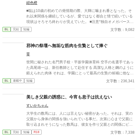
紺色橙
■聡は10歳の初めての発情期の際、大輝に噛まれ番となった。そ
れ以来関係を継続しているが、愛ではなく都合と情で続いている
現状はそろそろ終わりが見えていた。 ■注意*独自オメガバース設
定。■『それは愛か本能か』と同じ世界設定です。関係は一切な
文字数：9,082
BL
完結
短編
し。
邪神の祭壇へ無垢な筋肉を生贄として捧ぐ
零
世間に秘された名門男子校・平坂学園体育科 空手の名選手であっ
た高尾雄一は、新任教師として赴任する 高潔な人格と鋼のように
鍛えられた肉体 それは、学園にとって最高の生贄の候補に他なら
なかった 至高の筋肉を持つ、精神を削られ意志をなくした青年を
文字数：236,341
BL
連載中
短編
太古の神に捧げるため、“水”、“風”、“土”の信奉者達が暗躍する 意
志をなくし筋肉の操り人形と化した“デク” 消える教師 山奥の男子
校で繰り広げられるダークファンタジー
美しき父親の誘惑に、今宵も息子は抗えない
すいかちゃん
大学生の数馬には、人には言えない秘密があった。それは、実の
父親から身体の関係を強いられている事だ。次第に心まで父親に
取り込まれそうになった数馬は、彼女を作り父親との関係にピリ
オドを打とうとする。だが、父の誘惑は止まる事はなかった。 実
文字数：7,338
BL
完結
短編
R18
の親子による禁断の関係です。