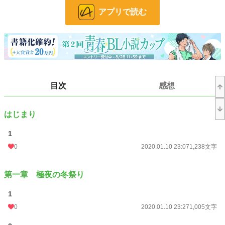
お気に入り
15
アプリで読む
24h.ポイント
0 pt
文字数
25,518
更新日時
2020.08.10 21:55
初回公開日時
2020.01.10 23:07
目次
感想
初回完結日時
2020.08.10 21:56
週間ポイント
14 pt (70,247 位)
はじまり
月間ポイント
14 pt (108,258 位)
1
0
2020.01.10 23:07
1,238文字
年間ポイント
364 pt (110,970 位)
累計ポイント
18,644 pt (73,436 位)
第一章 極夜の冬祭り
1
0
2020.01.10 23:27
1,005文字