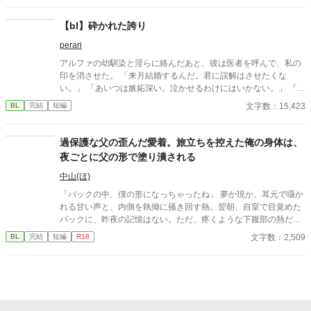
【bl】砕かれた誇り
perari
アルファの幼馴染と淫らに絡んだあと、彼は医者を呼んで、私の
印を消させた。 「来月結婚するんだ。君に誤解はさせたくな
い。」 「あいつは嫉妬深い。泣かせるわけにはいかない。」 「君
ももう年頃の残り物のオメガだろ？ 俺の印をつけたまま、他の
文字数：15,423
BL
完結
短編
アルファとお見合いするなんてありえない。」 彼は冷たく、けれ
どどこか薄情な笑みを浮かべながら、一枚の小切手を私に投げ渡
す。 「長い間、俺に従ってきたんだから、君を傷つけたりはしな
過保護な父の歪んだ愛着。旅立ちを控えた俺の身体は、
い。」 「結婚の日には招待状を送る。必ず来て、席につけよ。」
夜ごとに父の形で塗り潰される
--- いくつかのコメントを拝見し、大変申し訳なく思っておりま
す。 私は現在日本語を勉強しており、この文章はAI作品ではあり
中山(ほ)
ませんが、 一部に翻訳ソフトを使用しています。 もし読んでくだ
「パックの中、僕の形になっちゃったね」 夢か現か。耳元で囁か
さる中で日本語のおかしな点をご指摘いただけましたら、 本当に
れる甘い声と、内側を執拗に掻き回す熱。翌朝、自室で目覚めた
ありがたく思います。
パックに、昨夜の記憶はない。ただ、疼くような下腹部の熱だけ
が残っていた。 相談しようと向かった相手こそが、自分を侵食し
文字数：2,509
BL
完結
短編
R18
ている張本人だとも知らずに、パックは父の部屋の扉を開く。 こ
のお話はムーンライトでも投稿してます〜