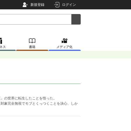
新規登録
ログイン
ネス
書籍
メディア化
葉」の世界に転生したことを悟った。
略対象完全無視でモブとくっつくことを決心、しか