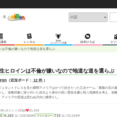
Web
稿漫画
レンタル
絵本ひろば
ビジ
コンテンツ大賞
ンは不倫が嫌いなので地道な道を選らぶ
生ヒロインは不倫が嫌いなので地道な道を選らぶ
ron
（近況ボード：
12 件
）
ビュタントドレスを見た瞬間アメリアはかつて好きだった乙女ゲーム「薔薇の言の
かし、攻略対象に張り付いた自分より身分の高い悪役令嬢と戦う危険性を考え、攻
、アメリアの思惑は思わぬ方向に横滑りし。
24h.ポイント
326pt
31,434
4,162
715
位 / 228,584件
位 / 53,244件
説
ファンタジー