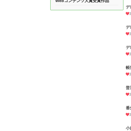
Webコンテンツ大賞受賞作品
デ
デ
デ
帳
普
番
小