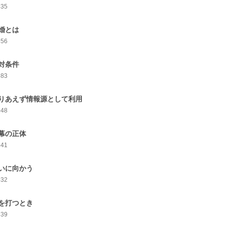
335
婚とは
356
対条件
383
りあえず情報源として利用
348
幕の正体
341
いに向かう
332
を打つとき
339