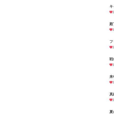
キ
殿
フ
戦
来
真
夏