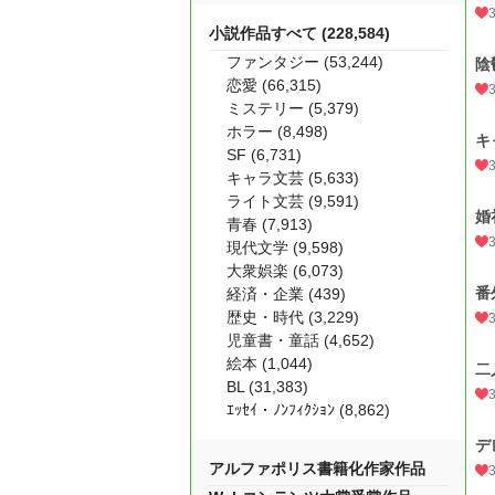
小説作品すべて (228,584)
ファンタジー (53,244)
陰
恋愛 (66,315)
ミステリー (5,379)
ホラー (8,498)
キ
SF (6,731)
キャラ文芸 (5,633)
ライト文芸 (9,591)
婚
青春 (7,913)
現代文学 (9,598)
大衆娯楽 (6,073)
番
経済・企業 (439)
歴史・時代 (3,229)
児童書・童話 (4,652)
絵本 (1,044)
二
BL (31,383)
ｴｯｾｲ・ﾉﾝﾌｨｸｼｮﾝ (8,862)
デ
アルファポリス書籍化作家作品