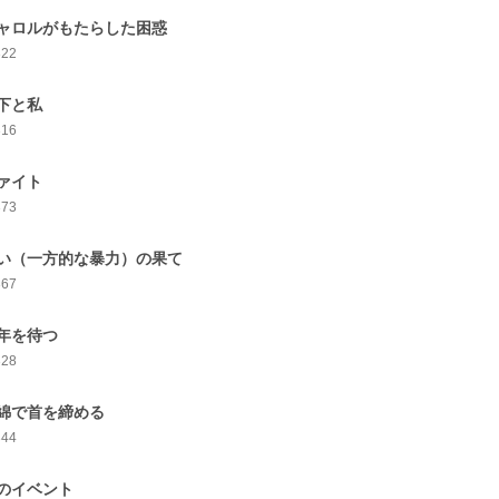
ャロルがもたらした困惑
322
下と私
316
ァイト
373
い（一方的な暴力）の果て
367
年を待つ
328
綿で首を締める
344
のイベント