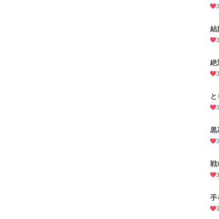
結
絶
と
黒
戦
手