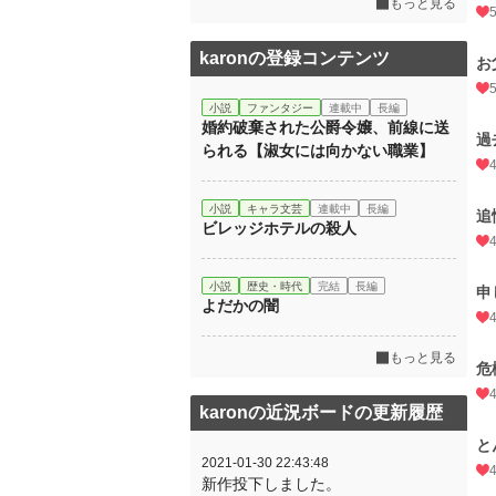
もっと見る
karonの登録コンテンツ
お
小説
ファンタジー
連載中
長編
婚約破棄された公爵令嬢、前線に送
過
られる【淑女には向かない職業】
小説
キャラ文芸
連載中
長編
追
ビレッジホテルの殺人
小説
歴史・時代
完結
長編
申
よだかの闇
もっと見る
危
karonの近況ボードの更新履歴
と
2021-01-30 22:43:48
新作投下しました。