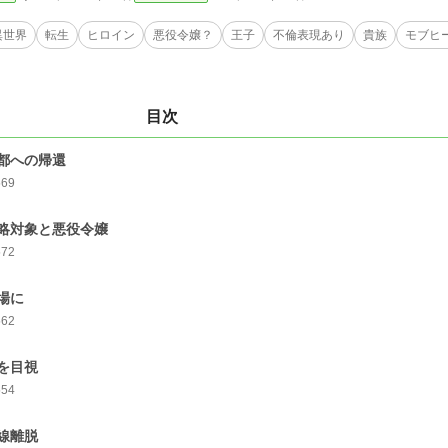
異世界
転生
ヒロイン
悪役令嬢？
王子
不倫表現あり
貴族
モブヒ
目次
都への帰還
569
略対象と悪役令嬢
572
場に
562
を目視
554
線離脱