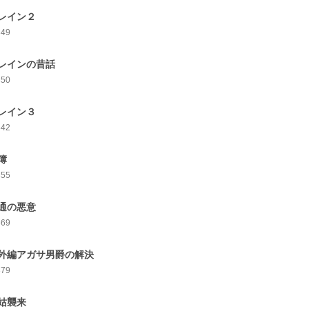
レイン２
349
レインの昔話
350
レイン３
342
簿
355
通の悪意
369
外編アガサ男爵の解決
379
姑襲来