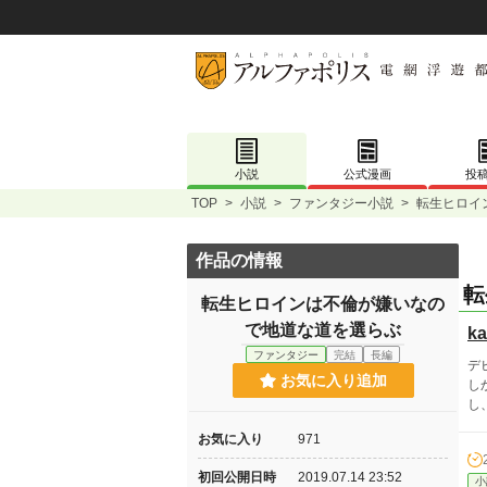
小説
公式漫画
投
TOP
>
小説
>
ファンタジー小説
>
転生ヒロイ
作品の情報
転
転生ヒロインは不倫が嫌いなの
で地道な道を選らぶ
ka
ファンタジー
完結
長編
デ
お気に入り追加
し
し
お気に入り
971
初回公開日時
2019.07.14 23:52
小