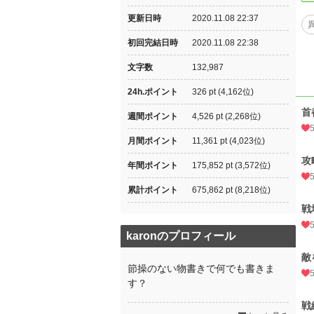
更新日時
2020.11.08 22:37
初回完結日時
2020.11.08 22:38
文字数
132,987
24h.ポイント
326 pt (4,162位)
首
週間ポイント
4,526 pt (2,268位)
月間ポイント
11,361 pt (4,023位)
攻
年間ポイント
175,852 pt (3,572位)
累計ポイント
675,862 pt (8,218位)
戦
karonのプロフィール
敵
節操のない物書きで何でも書きま
す？
戦