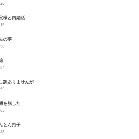
520
父様と内緒話
515
去の夢
450
憶
454
し訳ありませんが
453
機を脱した
465
んとん拍子
445