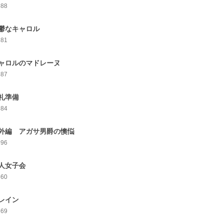
388
鬱なキャロル
381
ャロルのマドレーヌ
387
礼準備
384
外編 アガサ男爵の懊悩
396
人女子会
360
レイン
369