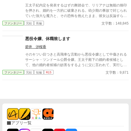
王太子妃内定を発表するはずの舞踏会で、リリアナは無能の烙印
を押され、婚約を一方的に破棄される。幼少期の事故で封じられ
ていた強大な魔力と、その恐怖を抱えたまま、彼女は反論すらで
きず王都から追放される。だがその裏では、宰相派による政治的
文字数：148,845
ファンタジー
完結
長編
策略と、彼女の力を利用し隠してきた王家と貴族の思惑が渦巻い
ていた。すべてを失った夜、リリアナは初めて「役目ではなく自
分の意思で生きる」選択を迫られ、死地と呼ばれる北辺境へと旅
悪役令嬢、休職致します
立つ。
碧井 汐桜香
そのキツい目つきと高飛車な言動から悪役令嬢として中傷される
サーシャ・ツンドール公爵令嬢。王太子殿下の婚約者候補とし
て、他の婚約者候補の妨害をするように父に言われて、実行して
いるのも一因だろう。 しかし、ある日突然身体が動かなくなり、
文字数：9,871
ファンタジー
完結
短編
R15
母のいる領地で療養することに。 作中、主人公が精神を病む描写
があります。ご注意ください。 作品内に登場する医療行為や病
気、治療などは創作です。作者は医療従事者ではありません。実
際の症状や治療に関する判断は、必ず医師など専門家にご相談く
ださい。
アプリ一覧