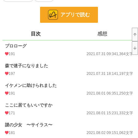
私は、邪魔な子だから。
アプリで読む
私は、いらない子だから。
だからきっと、誰も悲しまない。
目次
感想
どこかに、私を必要としてくれる人がいないかな。
そんな人がいたら、絶対に側を離れないのに……。
プロローグ
191
2021.07.31 09:34
1,364文字
異世界に迷い込んだ少女と、孤独な獣人の少年が徐々に心を通わせ成長していく
物語。
森で迷子になりました
197
2021.07.31 18:14
1,197文字
☆「神隠し令嬢は騎士様と幸せになりたいんです」と同じ世界です。
イケメンに助けられました
彩菜が神隠しに遭う時に、公園で一緒に遊んでいた「ゆうちゃん」こと優香の、
もう一つの神隠し物語です。
191
2021.08.01 06:35
1,250文字
ここに居てもいいですか
小説
18,008 位 / 228,850 件
171
2021.08.01 15:23
1,332文字
ファンタジー
2,991 位 / 53,335 件
謎の少女 〜サイラス〜
お気に入り
856
181
2021.08.02 09:15
1,062文字