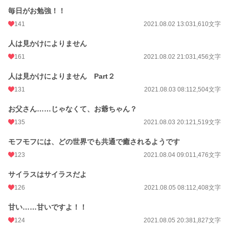
24h.ポイント
42 pt
毎日がお勉強！！
文字数
176,964
141
2021.08.02 13:03
1,610文字
更新日時
2022.09.02 06:00
人は見かけによりません
初回公開日時
2021.07.31 09:34
161
2021.08.02 21:03
1,456文字
初回完結日時
2022.09.02 04:49
人は見かけによりません Part２
131
2021.08.03 08:11
2,504文字
週間ポイント
386 pt (17,254 位)
月間ポイント
3,331 pt (11,357 位)
お父さん……じゃなくて、お爺ちゃん？
135
2021.08.03 20:12
1,519文字
年間ポイント
64,222 pt (8,619 位)
モフモフには、どの世界でも共通で癒されるようです
累計ポイント
620,153 pt (8,811 位)
123
2021.08.04 09:01
1,476文字
サイラスはサイラスだよ
126
2021.08.05 08:11
2,408文字
甘い……甘いですよ！！
124
2021.08.05 20:38
1,827文字