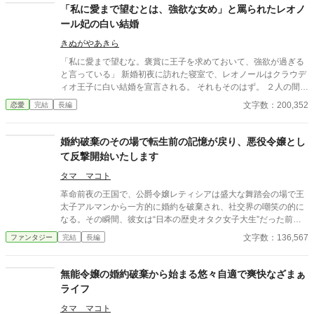
を責められなかった。家を守るのは父の責務だと信じたから。 嫁
「私に愛まで望むとは、強欲な女め」と罵られたレオノ
いだドリトルン家は悪徳金貸しとして有名で、アリスは邸の厳し
ール妃の白い結婚
いルールに従うことになる。フーは彼女を監視し自由を許さな
い。そんな中、夫の愛人が邸に迎え入れることを知る。彼女は庭
きぬがやあきら
の隅の離れ住まいを強いられているのに。アリスは嘆き悲しむ
「私に愛まで望むな。褒賞に王子を求めておいて、強欲が過ぎる
が、フーに強く諌められてうなだれて受け入れた。 「ご実家への
と言っている」 新婚初夜に訪れた寝室で、レオノールはクラウデ
援助はご心配なく。ここでの悪くないお暮らしも保証しましょ
ィオ王子に白い結婚を宣言される。 それもそのはず。 ２人の間に
う」 そういう経緯を仲良しのはとこに打ち明けた。晩餐に招か
愛はないーーどころか、この結婚はレオノールが魔王討伐の褒美
文字数：200,352
恋愛
完結
長編
れ、久しぶりに心の落ち着く時間を過ごした。その席にははとこ
にと国王に要求したものだった。 でも、王子を望んだレオノール
夫妻の友人のロエルもいて、彼女に彼の掘った珍しい鉱石を見せ
にもそれなりの理由がある。 美しく気高いクラウディオ王子を欲
てくれた。しかし迎えに現れたフーが、和やかな夜をぶち壊して
しいと願った気持ちは本物だ。 だからいくら冷遇されようが、嫌
婚約破棄のその場で転生前の記憶が戻り、悪役令嬢とし
しまう。彼女を庇うはとこを咎め、フーの無礼を責めたロエルに
がらせを受けようが心は揺るがない。 どこまでも逞しく、軽薄そ
て反撃開始いたします
まで痛烈な侮蔑を吐き捨てた。 厳しい婚家のルールに縛られ、ア
うでいて賢い。どこか憎めない魅力を持ったレオノールに、やが
リスは外出もままならない。 それから五年の月日が流れ、ひょん
てクラウディオの心は……。 すれ違い、拗れる２人に愛は生まれ
タマ マコト
なことからロエルに再会することになった。金髪の端正な紳士の
るのか？ 焦ったい恋と陰謀＋バトルのラブファンタジー。
彼は、彼女に問いかけた。 「お幸せですか？」 アリスはそれに答
革命前夜の王国で、公爵令嬢レティシアは盛大な舞踏会の場で王
えられずにそのまま別れた。しかし、その言葉が彼の優しかった
太子アルマンから一方的に婚約を破棄され、社交界の嘲笑の的に
印象と共に尾を引いて、彼女の中に残っていく＿＿＿＿＿＿＿。
なる。その瞬間、彼女は“日本の歴史オタク女子大生”だった前世
世間知らずの高貴な姫とやや強引な公爵家の子息のじれじれなラ
の記憶を思い出し、この国が数年後に血塗れの革命で滅びる未来
文字数：136,567
ファンタジー
完結
長編
ブストーリーです。 古風な恋愛物語をお好きな方にお読みいただ
を知ってしまう。 悪役令嬢として嫌われ、切り捨てられた自分の
けますと幸いです。 ハッピーエンドを心がけております。読後感
立場と、公爵家の権力・財力を「運命改変の武器」にすると決め
のいい物語を努めます。 ※小説家になろう様にも投稿させていた
たレティシアは、貧民街への支援や貴族の不正調査をひそかに始
無能令嬢の婚約破棄から始まる悠々自適で爽快なざまぁ
だいております。
める。その過程で、冷静で改革派の第二王子シャルルと出会い、
ライフ
互いに利害と興味を抱きながら、“歴史に逆らう悪役令嬢”として
静かな反撃をスタートさせていく。
タマ マコト