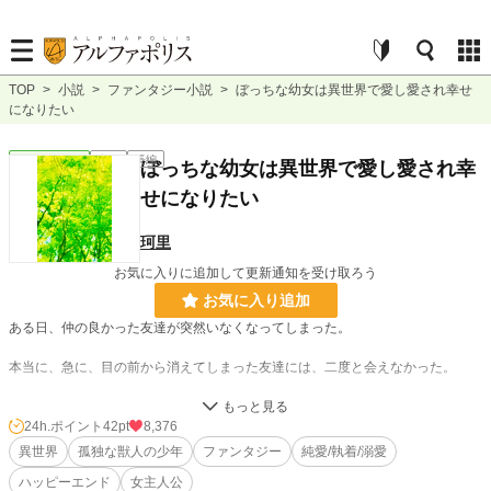
TOP
>
小説
>
ファンタジー小説
>
ぼっちな幼女は異世界で愛し愛され幸せ
になりたい
ファンタジー
完結
長編
ぼっちな幼女は異世界で愛し愛され幸
せになりたい
珂里
お気に入りに追加して更新通知を受け取ろう
お気に入り追加
ある日、仲の良かった友達が突然いなくなってしまった。
本当に、急に、目の前から消えてしまった友達には、二度と会えなかった。
…………私も消えることができるかな。
24h.ポイント
42pt
8,376
異世界
孤独な獣人の少年
ファンタジー
純愛/執着/溺愛
私が消えても、きっと、誰も何とも思わない。
ハッピーエンド
女主人公