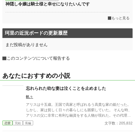
神隠し令嬢は騎士様と幸せになりたいんです
もっと見る
珂里の近況ボードの更新履歴
まだ投稿がありません
このコンテンツについて報告する
あなたにおすすめの小説
忘れられた幼な妻は泣くことを止めました
帆々
アリスは十五歳。王国で高家と呼ばれるう高貴な家の姫だった。
しかし、家は貧しく日々の暮らしにも困窮していた。 そんな時、
アリスの父に非常に有利な融資をする人物が現れた。その代理人
のフーは巧みに父を騙して、莫大な借金を負わせてしまう。 もち
文字数：205,832
恋愛
完結
長編
ろん返済する目処もない。 「アリス姫と我が主人との婚姻で借財
を帳消しにしましょう」 フーの言葉に父は頷いた。アリスもそれ