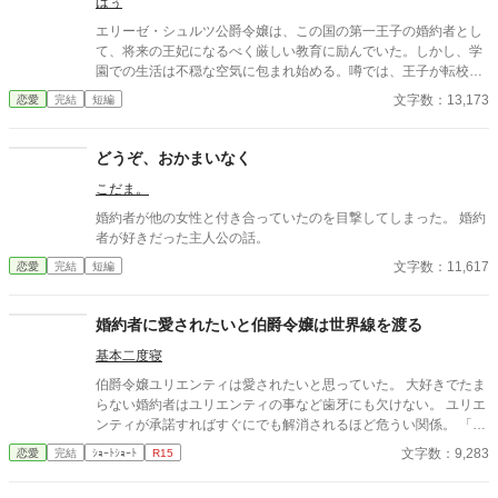
ばぅ
す。
エリーゼ・シュルツ公爵令嬢は、この国の第一王子の婚約者とし
て、将来の王妃になるべく厳しい教育に励んでいた。しかし、学
園での生活は不穏な空気に包まれ始める。噂では、王子が転校生
の愛らしい男爵令嬢ミリアリアと親密な関係になっているとい
文字数：13,173
恋愛
完結
短編
う。 ある日、学園の裏庭で王子とミリアリアが親しげに話す場面
を目撃し、動揺したエリーゼは、帰宅後に倒れ、怪我を負ってし
まう。その後、目覚めた彼女の脳裏に過去の記憶と、驚くべき
どうぞ、おかまいなく
「真実」が浮かび上がる。実はこの世界は、彼女の前世で読んで
こだま。
いた「悪役令嬢モノ」の物語そのものだったのだ。そして彼女自
身がその物語の悪役令嬢に転生していることに気づく。 …と同時
婚約者が他の女性と付き合っていたのを目撃してしまった。 婚約
に、重大なことにも気づいてしまう… ん？この王子、クズじゃ
者が好きだった主人公の話。
ね？！ そして、このまま物語の通り進行したら、待ってるのは
文字数：11,617
恋愛
完結
短編
「ハッピーエンドの後のバッドエンド」？！ 自分が悪役令嬢モノ
の主人公だと自覚しつつも、ゆるふわ物語に騙されず、現実を切
り開く令嬢の物語。
婚約者に愛されたいと伯爵令嬢は世界線を渡る
基本二度寝
伯爵令嬢ユリエンティは愛されたいと思っていた。 大好きでたま
らない婚約者はユリエンティの事など歯牙にも欠けない。 ユリエ
ンティが承諾すればすぐにでも解消されるほど危うい関係。 「婚
約者に愛されてみたい」 消して叶わぬ夢。 婚約者に愛される世界
文字数：9,283
恋愛
完結
ｼｮｰﾄｼｮｰﾄ
R15
とはどんなものなのだろう。 どこでどんな選択をすればそうなっ
たのだろうか。 ユリエンティはなんとなく手に取った書物で得た