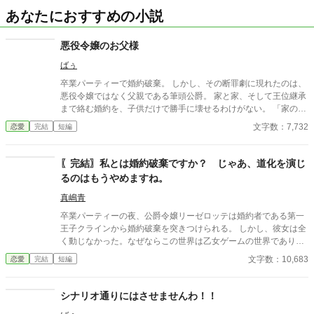
あなたにおすすめの小説
悪役令嬢のお父様
ばぅ
卒業パーティーで婚約破棄。 しかし、その断罪劇に現れたのは、
悪役令嬢ではなく父親である筆頭公爵。 家と家、そして王位継承
まで絡む婚約を、子供だけで勝手に壊せるわけがない。 「家の話
であれば、私を通していただこうか」 その一言で、恋に酔った王
文字数：7,732
恋愛
完結
短編
太子の“物語”は終わりを告げて――！？ これは、婚約破棄を現実
でやってしまった愚かな王太子に、大人たちが正論を叩き込むお
話。
〖完結〗私とは婚約破棄ですか？ じゃあ、道化を演じ
るのはもうやめますね。
真嶋青
卒業パーティーの夜、公爵令嬢リーゼロッテは婚約者である第一
王子クラインから婚約破棄を突きつけられる。 しかし、彼女は全
く動じなかった。なぜならこの世界は乙女ゲームの世界であり、
今日この「断罪イベント」が起こることを前世の記憶から知って
文字数：10,683
恋愛
完結
短編
いたからだ。 「私とは婚約破棄ですか？ 承知いたしました。―
―では、始めましょうか」 リーゼロッテは完璧に準備してきた証
拠と証人を次々と提示し、王子の言いがかりを公衆の面前で華麗
シナリオ通りにはさせませんわ！！
に論破していく。 ※カクヨム、小説家になろうにも掲載していま