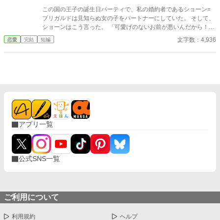
この国の王子の誕生日パーティで、私の婚約者であるショーン=
ブリガルドは見知らぬ女の子をパートナーにしていた。 そして、
ショーンはこう言った。 「可愛げのないお前が悪いんだから！お
前みたいな地味で不細工なやつと結婚なんて悪夢だ！今すぐ婚約
文字数：4,936
恋愛
完結
短編
を破棄してくれ！」 王子の誕生日パーティで何してるんだ…。と
呆れるけど、こんな大勢の前で婚約破棄を要求してくれてありが
とうございます。 今すぐ婚約破棄して本来の自分の姿に戻りま
す！
アプリ一覧
公式SNS一覧
ご利用について
利用規約
ヘルプ