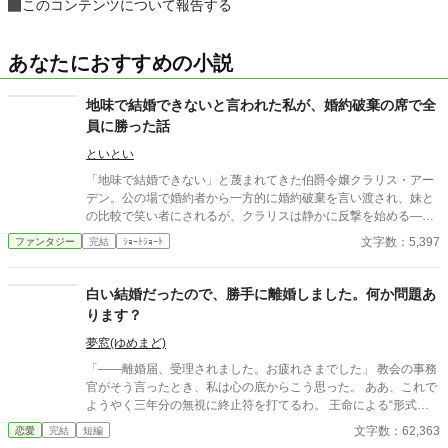
このコンテンツについて報告する
あなたにおすすめの小説
地味で結婚できないと言われた私が、婚約破棄の席で全
員に勝った話
といとい
「地味で結婚できない」と蔑まれてきた伯爵令嬢クラリス・アー
デン。公の場で婚約者から一方的に婚約破棄を言い渡され、妹と
の比較で笑い者にされるが、クラリスは静かに反撃を始める―
―。周到に集めた証拠と知略を武器に、貴族社会の表と裏を暴
文字数：5,397
ファンタジー
完結
ｼｮｰﾄｼｮｰﾄ
き、見下してきた者たちを鮮やかに逆転。冷静さと気品で場を支
配する姿に、やがて誰もが喝采を送る。痛快“ざまぁ”逆転劇！
白い結婚だったので、勝手に離婚しました。何か問題あ
ります？
夢窓(ゆめまど)
「――離婚届、受理されました。お疲れさまでした」 教会の事務
官がそう言ったとき、私は心の底からこう思った。 ああ、これで
ようやく三年分の無視に終止符を打てるわ。 王命による“形式結
婚”。 夫の顔も知らず、手紙もなし、戦地から帰ってきたという
文字数：62,363
恋愛
完結
短編
噂すらない。 だから、はい、離婚。勝手に。 白い結婚だったの