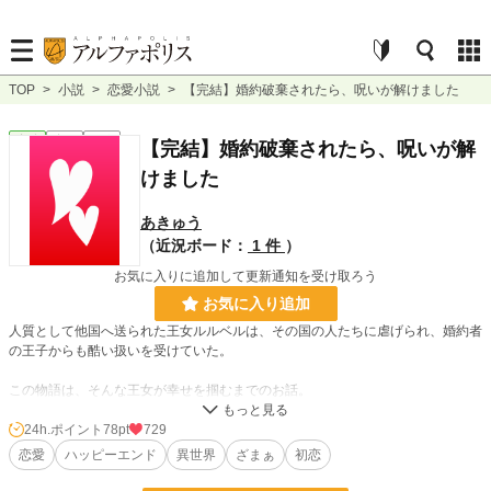
TOP
>
小説
>
恋愛小説
>
【完結】婚約破棄されたら、呪いが解けました
恋愛
完結
短編
【完結】婚約破棄されたら、呪いが解
けました
あきゅう
（近況ボード：
1 件
）
お気に入りに追加して更新通知を受け取ろう
お気に入り追加
人質として他国へ送られた王女ルルベルは、その国の人たちに虐げられ、婚約者
の王子からも酷い扱いを受けていた。
この物語は、そんな王女が幸せを掴むまでのお話。
24h.ポイント
78pt
729
小説
12,228 位 / 228,744 件
恋愛
ハッピーエンド
異世界
ざまぁ
初恋
恋愛
5,387 位 / 66,362 件