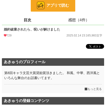
お気に入り
129
アプリで読む
24h.ポイント
78 pt
目次
感想（4件）
文字数
5,983
婚約破棄されたら、呪いが解けました
更新日時
2025.02.14 23:16
729
2025.02.14 23:16
5,983文字
初回公開日時
2025.02.14 23:16
初回完結日時
2025.02.14 23:16
週間ポイント
550 pt (13,719 位)
あきゅうのプロフィール
月間ポイント
3,879 pt (10,210 位)
年間ポイント
91,827 pt (6,418 位)
第8回キャラ文芸大賞奨励賞頂きました。 和風、中華、西洋風と
いろんな舞台のお話書いてます。
累計ポイント
134,685 pt (25,528 位)
もっと見る
あきゅうの登録コンテンツ