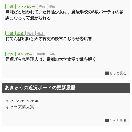
小説
ファンタジー
完結
長編
無能だと思われていた日陰少女は、魔法学校のS級パーティの参
謀になって可愛がられる
小説
恋愛
完結
長編
おてんば絵師と天才官吏の後宮こじらせ恋絵巻
小説
キャラ文芸
連載中
長編
元虐げられ料理人は、帝都の大学食堂で謎を解く
もっと見る
あきゅうの近況ボードの更新履歴
2025-02-28 19:28:40
キャラ文芸大賞
もっと見る