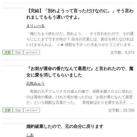
で、勝手に離婚しました。 何か問題あります？
【完結】「別れようって言っただけなのに。」そう言わ
れましてももう遅いですよ。
まりぃべる
「俺たちもう終わりだ。別れよう。」 そう言われたので、その通
りにしたまでですが何か？ 自分の言葉には、責任を持たなければ
いけませんわよ。 ☆★ 感想を下さった方ありがとうございますm
(__)m とても、嬉しいです。
文字数：5,373
恋愛
完結
ｼｮｰﾄｼｮｰﾄ
『お前が運命の番だなんて最悪だ』と言われたので、魔
女に愛を消してもらいました
志熊みゅう
竜族の王子フェリクスの成人の儀で、侯爵令嬢クロエに現れた
のは運命の番紋。けれど彼が放ったのは「お前が番だなんて最悪
だ」という残酷な言葉だった。 異母妹ばかりを愛する王子、家
族に疎まれる日々に耐えきれなくなったクロエは、半地下に住む
文字数：10,706
恋愛
完結
ｼｮｰﾄｼｮｰﾄ
魔女へ願う。「この愛を消してください」と。 恋も嫉妬も失
い、辺境で静かに生き直そうとした彼女のもとに、三年後、王宮
から使者が現れる。異母妹の魅了が暴かれ、王子は今さら真実の
婚約破棄したので、元の自分に戻ります
愛を誓うが、クロエの心にはもう何も響かない。愛されなかった
しあ
令嬢と、愛を取り戻したい竜王子。番たちの行く末は――。