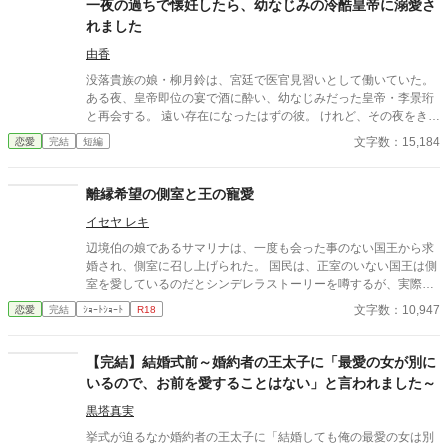
一夜の過ちで懐妊したら、幼なじみの冷酷皇帝に溺愛さ
れました
由香
没落貴族の娘・柳月鈴は、宮廷で医官見習いとして働いていた。
ある夜、皇帝即位の宴で酒に酔い、幼なじみだった皇帝・李景珩
と再会する。 遠い存在になったはずの彼。 けれど、その夜をきっ
かけに月鈴の運命は大きく動き出す。 冷酷と恐れられる皇帝が、
文字数：15,184
恋愛
完結
短編
なぜか彼女だけには甘すぎて――。
離縁希望の側室と王の寵愛
イセヤ レキ
辺境伯の娘であるサマリナは、一度も会った事のない国王から求
婚され、側室に召し上げられた。 国民は、正室のいない国王は側
室を愛しているのだとシンデレラストーリーを噂するが、実際の
扱われ方は酷いものである。 いつか離縁してくれるに違いない、
文字数：10,947
恋愛
完結
ｼｮｰﾄｼｮｰﾄ
R18
と願いながらサマリナは暇な後宮生活を、唯一相手になってくれ
る守護騎士の幼なじみと過ごすのだが──？ ※ストーリー構成
上、ヒーロー以外との絡みあります。 シリアス／ ほのぼの ／幼
【完結】結婚式前～婚約者の王太子に「最愛の女が別に
なじみ ／ヒロインが男前／ 一途／ 騎士／ 王／ ハッピーエンド／
いるので、お前を愛することはない」と言われました～
ヒーロー以外との絡み
黒塔真実
挙式が迫るなか婚約者の王太子に「結婚しても俺の最愛の女は別