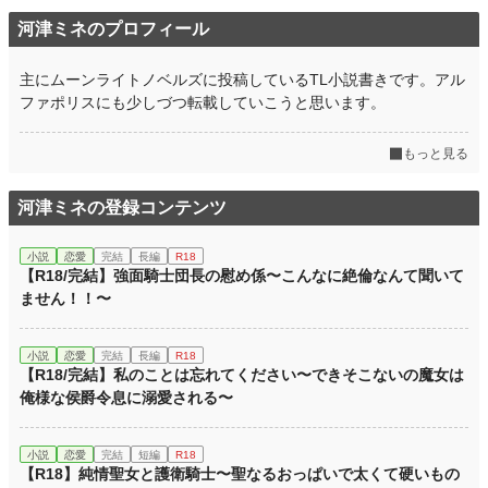
河津ミネのプロフィール
累計ポイント
56,370 pt (41,886 位)
主にムーンライトノベルズに投稿しているTL小説書きです。アル
ファポリスにも少しづつ転載していこうと思います。
もっと見る
河津ミネの登録コンテンツ
小説
恋愛
完結
長編
R18
【R18/完結】強面騎士団長の慰め係〜こんなに絶倫なんて聞いて
ません！！〜
小説
恋愛
完結
長編
R18
【R18/完結】私のことは忘れてください〜できそこないの魔女は
俺様な侯爵令息に溺愛される〜
小説
恋愛
完結
短編
R18
【R18】純情聖女と護衛騎士〜聖なるおっぱいで太くて硬いもの