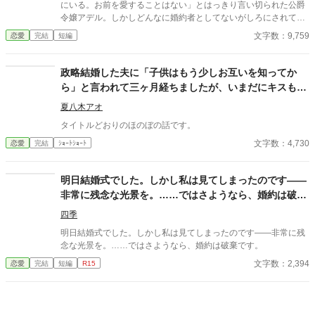
にいる。お前を愛することはない」とはっきり言い切られた公爵
令嬢アデル。しかしどんなに婚約者としてないがしろにされても
女性としての誇りを傷つけられても彼女は平気だった。なぜなら
文字数：9,759
恋愛
完結
短編
大切な「心の拠り所」があるから……。しかし、王立学園の卒業
ダンスパーティーの夜、アデルはかつてない、世にも酷い仕打ち
を受けるのだった―― ※神視点。■なろうにも別タイトルで重
政略結婚した夫に「子供はもう少しお互いを知ってか
複投稿←【ジャンル日間4位】。
ら」と言われて三ヶ月経ちましたが、いまだにキスもし
てくれません。
夏八木アオ
タイトルどおりのほのぼの話です。
文字数：4,730
恋愛
完結
ｼｮｰﾄｼｮｰﾄ
明日結婚式でした。しかし私は見てしまったのです――
非常に残念な光景を。……ではさようなら、婚約は破棄
です。
四季
明日結婚式でした。しかし私は見てしまったのです――非常に残
念な光景を。……ではさようなら、婚約は破棄です。
文字数：2,394
恋愛
完結
短編
R15