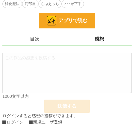
浄化魔法
汚部屋
らぶえっち
×××が下手
「エチルが下手なせいで、痛いのよ！」
泣きながら叫ぶトワの言葉に、エチルは顔面蒼白になって――！？
アプリで読む
小説
30,100 位 / 228,643 件
目次
感想
恋愛
12,896 位 / 66,331 件
お気に入り
126
24h.ポイント
14 pt
文字数
24,995
更新日時
2024.02.22 18:00
初回公開日時
2024.02.12 18:00
1000文字以内
初回完結日時
2024.02.22 18:14
送信する
週間ポイント
42 pt (48,661 位)
ログインすると感想の投稿ができます。
ログイン
新規ユーザ登録
月間ポイント
196 pt (52,128 位)
年間ポイント
3,704 pt (52,628 位)