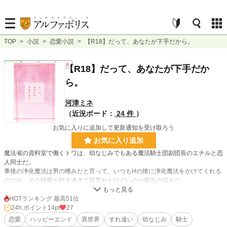
TOP
>
小説
>
恋愛小説
>
【R18】だって、あなたが下手だから。
恋愛
完結
短編
R18
【R18】だって、あなたが下手だか
ら。
河津ミネ
（近況ボード：
24 件
）
お気に入りに追加して更新通知を受け取ろう
お気に入り追加
魔法省の資料室で働くトワは、幼なじみでもある魔法騎士団副団長のエチルと恋
人同士だ。
事後の浄化魔法は男の嗜みだと言って、いつもHの後に浄化魔法をかけてくれる
のだが、その効果が効き過ぎて肌荒れがひどいのが最近の悩みだ。
「浄化魔法じゃなくてお風呂に入りたい」の一言がなかなか言えないでいるト
ワ。
HOTランキング 最高51位
そんなある日、とうとうトワはアソコまで荒れて痛むようになってしまう。
24h.ポイント
14pt
27
仕方がないのでしばらくHを控えたいと言うと、なんと浮気を疑われる。
恋愛
ハッピーエンド
異世界
すれ違い
幼なじみ
騎士