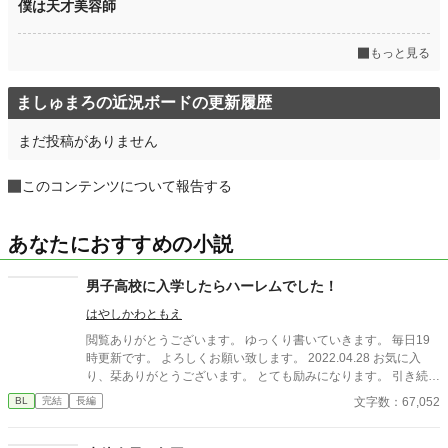
僕は天才美容師
もっと見る
ましゅまろの近況ボードの更新履歴
まだ投稿がありません
このコンテンツについて報告する
あなたにおすすめの小説
男子高校に入学したらハーレムでした！
はやしかわともえ
閲覧ありがとうございます。 ゆっくり書いていきます。 毎日19
時更新です。 よろしくお願い致します。 2022.04.28 お気に入
り、栞ありがとうございます。 とても励みになります。 引き続き
宜しくお願いします。 2022.05.01 近々番外編SSをあげます。 よ
文字数：67,052
BL
完結
長編
ければ覗いてみてください。 2022.05.10 お気に入りしてくれて
る方、閲覧くださってる方、ありがとうございます。 精一杯書い
ていきます。 2022.05.15 閲覧、お気に入り、ありがとうござい