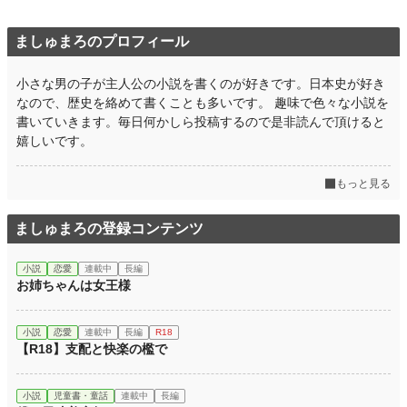
ましゅまろのプロフィール
小さな男の子が主人公の小説を書くのが好きです。日本史が好き
なので、歴史を絡めて書くことも多いです。 趣味で色々な小説を
書いていきます。毎日何かしら投稿するので是非読んで頂けると
嬉しいです。
もっと見る
ましゅまろの登録コンテンツ
小説
恋愛
連載中
長編
お姉ちゃんは女王様
小説
恋愛
連載中
長編
R18
【R18】支配と快楽の檻で
小説
児童書・童話
連載中
長編