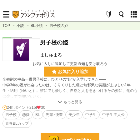
TOP
>
小説
>
BL小説
>
男子校の姫
BL
完結
長編
男子校の姫
ましゅまろ
お気に入りに追加して更新通知を受け取ろう
お気に入り追加
全寮制の中高一貫男子校に、ひとりの“姫”が入学してきた――
中学3年の遥が出会ったのは、くりくりした瞳と無邪気な笑顔がまぶしい1年
生・結翔（ゆいと）。誰にでも優しく、自然と人を惹きつけるその姿に、遥の心
は少しずつ傾いていく。
24h.ポイント
21pt
30
小説
25,163 位 / 228,668 件
男子校
恋愛
BL
先輩×後輩
美少年
中学生
中学生主人公
BL
6,338 位 / 31,396 件
青春BLカップ​
お気に入り
31