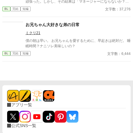
頑張った。しかし、その結果は「マネージャーにならないか？」
という監督からの言葉。瀬那は葛藤の末、マネージャーに転身す
文字数：37,276
BL
完結
短編
る。 一方、才能溢れるピッチャーの戸田遼悠。瀬那は遼悠の才
能を羨ましく思っていたが、マネージャーとして関わる内に、遼
悠が文字通り血のにじむような努力をしている事を知る。
お兄ちゃん大好きな弟の日常
ミクリ21
僕の朝は早い。 お兄ちゃんを愛するために、早起きは絶対だ。 睡
眠時間？ナニソレ美味しいの？
文字数：6,444
BL
完結
短編
アプリ一覧
公式SNS一覧