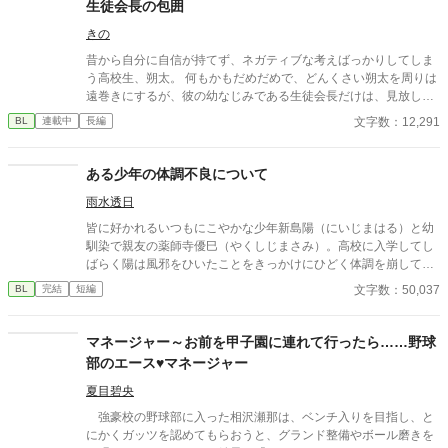
生徒会長の包囲
ます。 読んでいただけてとても嬉しいです。 近々番外編をあげま
きの
す。 良ければ覗いてみてください。 2022.05.28 今日で完結で
す。閲覧、お気に入り本当にありがとうございました。 次作も頑
昔から自分に自信が持てず、ネガティブな考えばっかりしてしま
張って書きます。 よろしくおねがいします。
う高校生、朔太。 何もかもだめだめで、どんくさい朔太を周りは
遠巻きにするが、彼の幼なじみである生徒会長だけは、見放した
りなんかしなくて______。 不定期更新です。
文字数：12,291
BL
連載中
長編
ある少年の体調不良について
雨水透日
皆に好かれるいつもにこやかな少年新島陽（にいじまはる）と幼
馴染で親友の薬師寺優巳（やくしじまさみ）。高校に入学してし
ばらく陽は風邪をひいたことをきっかけにひどく体調を崩して行
く……。 BLもしくはブロマンス小説。 体調不良描写がありま
文字数：50,037
BL
完結
短編
す。
マネージャー～お前を甲子園に連れて行ったら……野球
部のエース♥マネージャー
夏目碧央
強豪校の野球部に入った相沢瀬那は、ベンチ入りを目指し、と
にかくガッツを認めてもらおうと、グランド整備やボール磨きを