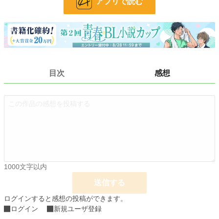
アプリで読む
24h.ポイント
21 pt
文字数
31,832
更新日時
2025.08.22 21:20
初回公開日時
2025.07.26 21:20
目次
感想
初回完結日時
2025.08.23 08:16
週間ポイント
56 pt (43,923 位)
月間ポイント
483 pt (35,406 位)
年間ポイント
19,331 pt (20,597 位)
累計ポイント
23,842 pt (65,392 位)
1000文字以内
送信する
ログインすると感想の投稿ができます。
ログイン
新規ユーザ登録