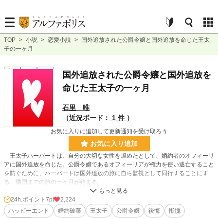
TOP
>
小説
>
恋愛小説
>
国外追放された公爵令嬢と国外追放を命じた王太
子の一ヶ月
恋愛
完結
短編
国外追放された公爵令嬢と国外追放を
命じた王太子の一ヶ月
石里 唯
（近況ボード：
1 件
）
お気に入りに追加して更新通知を受け取ろう
お気に入り追加
王太子ハーバートは、自分の大切な女性を虐めたとして、婚約者のオフィーリ
アに国外追放を命じた。公爵令嬢であるオフィーリアが権力を使い逃亡すること
を防ぐために、ハーバートは国外追放の旅に自ら監視として同行することにす
る。隣国までの旅の一ヶ月が始まる。
ほぼハーバート視点です。ご留意下さい。
24h.ポイント
7pt
2,224
ハッピーエンド
婚約破棄
王太子
公爵令嬢
後悔
慚愧
小説
37,129 位 / 228,618 件