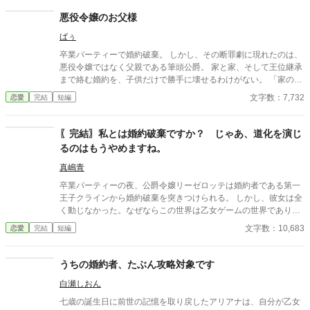
悪役令嬢のお父様
ばぅ
卒業パーティーで婚約破棄。 しかし、その断罪劇に現れたのは、
悪役令嬢ではなく父親である筆頭公爵。 家と家、そして王位継承
まで絡む婚約を、子供だけで勝手に壊せるわけがない。 「家の話
であれば、私を通していただこうか」 その一言で、恋に酔った王
文字数：7,732
恋愛
完結
短編
太子の“物語”は終わりを告げて――！？ これは、婚約破棄を現実
でやってしまった愚かな王太子に、大人たちが正論を叩き込むお
話。
〖完結〗私とは婚約破棄ですか？ じゃあ、道化を演じ
るのはもうやめますね。
真嶋青
卒業パーティーの夜、公爵令嬢リーゼロッテは婚約者である第一
王子クラインから婚約破棄を突きつけられる。 しかし、彼女は全
く動じなかった。なぜならこの世界は乙女ゲームの世界であり、
今日この「断罪イベント」が起こることを前世の記憶から知って
文字数：10,683
恋愛
完結
短編
いたからだ。 「私とは婚約破棄ですか？ 承知いたしました。―
―では、始めましょうか」 リーゼロッテは完璧に準備してきた証
拠と証人を次々と提示し、王子の言いがかりを公衆の面前で華麗
うちの婚約者、たぶん攻略対象です
に論破していく。 ※カクヨム、小説家になろうにも掲載していま
白瀬しおん
す。
七歳の誕生日に前世の記憶を取り戻したアリアナは、自分が乙女