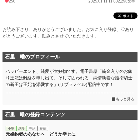
256
2025.01.11 11:00
2,298文字
お読み下さり、ありがとうございました。お気に入り登録、♡あり
がとうございます。励みとさせていただきます。
石里 唯のプロフィール
ハッピーエンド、純愛が大好物です。電子書籍「筋金入りのお飾
り王妃は離縁を申し出て、そして囚われる 純情執着な護衛騎士
の新王は王妃を溺愛する」(リブラノベル)配信中です！
もっと見る
石里 唯の登録コンテンツ
小説
恋愛
完結
短編
元婚約者のあなたへ どうか幸せに