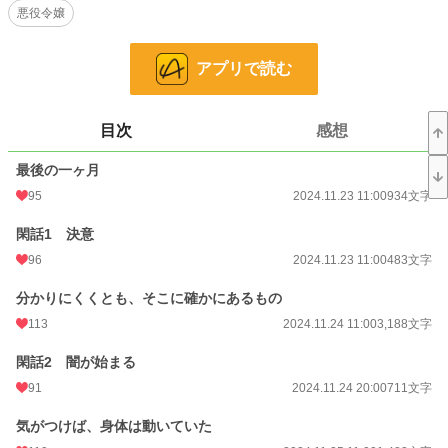
悪役令嬢
恋愛
16,223 位 / 66,320 件
お気に入り
200
アプリで読む
24h.ポイント
7 pt
文字数
43,950
目次
感想
更新日時
2025.01.11 11:00
最後の一ヶ月
95
2024.11.23 11:00
934文字
初回公開日時
2024.11.23 11:00
初回完結日時
2025.01.11 11:44
閑話1 決意
96
2024.11.23 11:00
483文字
週間ポイント
211 pt (24,139 位)
分かりにくくとも、そこに確かにあるもの
月間ポイント
809 pt (27,174 位)
113
2024.11.24 11:00
3,188文字
年間ポイント
19,563 pt (20,431 位)
閑話2 闇が始まる
累計ポイント
105,265 pt (29,529 位)
91
2024.11.24 20:00
711文字
気がつけば、身体は動いていた