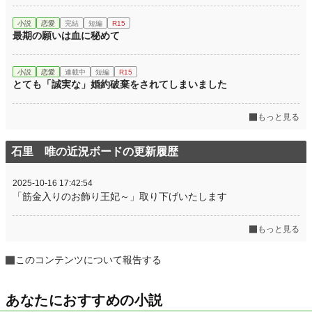
小説
恋愛
完結
短編
R15
最期の願いは血に秘めて
小説
恋愛
連載中
短編
R15
とても「誠実な」婚約破棄をされてしまいました
もっと見る
石里 唯の近況ボードの更新履歴
2025-10-16 17:42:54
「筋金入りのお飾り王妃～」取り下げいたします
もっと見る
このコンテンツについて報告する
あなたにおすすめの小説