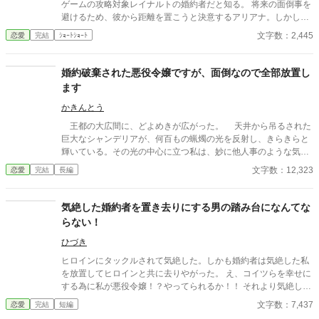
ゲームの攻略対象レイナルトの婚約者だと知る。 将来の面倒事を
避けるため、彼から距離を置こうと決意するアリアナ。しかし、
中庭でも図書館でも購買でも、なぜか行く先々でレイナルトと遭
文字数：2,445
恋愛
完結
ｼｮｰﾄｼｮｰﾄ
遇してしまう。 避けているはずなのに近づいてくる婚約者。そん
な彼には、アリアナを追いかける理由があるようで――。
婚約破棄された悪役令嬢ですが、面倒なので全部放置し
ます
かきんとう
王都の大広間に、どよめきが広がった。 天井から吊るされた
巨大なシャンデリアが、何百もの蝋燭の光を反射し、きらきらと
輝いている。その光の中心に立つ私は、妙に他人事のような気分
で、その場の空気を眺めていた。 「エレノア・フォン・リーベル
文字数：12,323
恋愛
完結
長編
ト！ 私は貴様との婚約をここに破棄する！」 高らかに宣言し
たのは、第一王子であり私の婚約者でもあったアルベルト殿下だ
った。 周囲の貴族たちが一斉に息を呑み、次の瞬間には小声の
気絶した婚約者を置き去りにする男の踏み台になんてな
ざわめきが連鎖のように広がっていく。 ――ああ、ついに来た
らない！
のね。
ひづき
ヒロインにタックルされて気絶した。しかも婚約者は気絶した私
を放置してヒロインと共に去りやがった。 え、コイツらを幸せに
する為に私が悪役令嬢！？やってられるか！！ それより気絶した
私を運んでくれた恩人は誰だろう？
文字数：7,437
恋愛
完結
短編