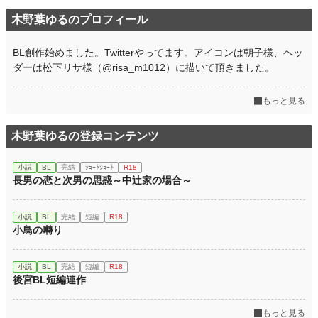
木野葉ゆるのプロフィール
BL創作始めました。Twitterやってます。アイコンは朝子様、ヘッ
ダーは松下リサ様（@risa_m1012）に描いて頂きました。
もっと見る
木野葉ゆるの登録コンテンツ
小説
BL
完結
ｼｮｰﾄｼｮｰﾄ
R18
長男の恋と次男の思惑～中辻家の場合～
小説
BL
完結
短編
R18
小鳥の囀り
小説
BL
完結
短編
R18
後宮BL短編連作
もっと見る