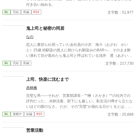
付き合い始める。
文字数：51,977
BL
完結
長編
R18
鬼上司と秘密の同居
なの
恋人に裏切られ弱っていた会社員の小沢 海斗（おざわ かい
と）25歳 幼馴染の悠人に助けられ馴染みのBARへ… そのまま酔
い潰れて目が覚めたら鬼上司と呼ばれている浅井 透（あさい
とおる）32歳の部屋にいた… いったい？…どうして？…こうなっ
文字数：217,730
BL
完結
長編
た？ 「お前は俺のそばに居ろ。黙って愛されてればいい」 スパダ
リ、イケメン鬼上司×裏切られた傷心海斗は幸せを掴むことがで
きるのか… 性描写には※を付けております。
上司、快楽に沈むまで
赤林檎
完璧な男――それが、営業部課長・**榊（さかき）**の社内での
評判だった。 冷静沈着、部下にも厳しい。私生活の噂すら立たな
いほどの隙のなさ。 だが、その“完璧”が崩れる日がくるとは、誰
も想像していなかった。 入社三年目の篠原は、榊の直属の部下。
文字数：25,689
BL
連載中
短編
R15
真面目だが強気で、どこか挑発的な笑みを浮かべる青年。 ある
夜、取引先とのトラブル対応で二人だけが残ったオフィスで、 篠
原は上司に向かって、いつもの穏やかな口調を崩した。「……そ
営業活動
んな顔、部下には見せないんですね」 疲労で僅かに緩んだ榊の表