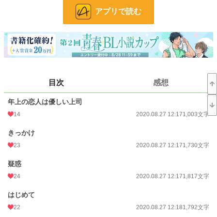
完結済みにいたしました。
アプリで読む
6月13日、同人誌を発売しました。
小説
228,850 位 / 228,850 件
BL
31,438 位 / 31,438 件
お気に入り
152
目次
感想
24h.ポイント
0 pt
文字数
23,851
年上の恋人は優しい上司
14
2020.08.27 12:17
1,003文字
更新日時
2020.09.20 06:00
きっかけ
初回公開日時
2020.05.16 02:47
23
2020.08.27 12:17
1,730文字
初回完結日時
2020.06.06 11:55
疑惑
週間ポイント
91 pt (35,631 位)
24
2020.08.27 12:17
1,817文字
月間ポイント
343 pt (41,332 位)
はじめて
年間ポイント
4,087 pt (50,392 位)
22
2020.08.27 12:18
1,792文字