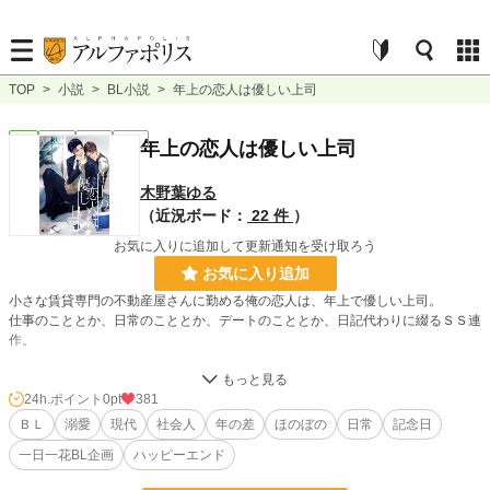
TOP
>
小説
>
BL小説
>
年上の恋人は優しい上司
BL
完結
長編
R18
年上の恋人は優しい上司
木野葉ゆる
（近況ボード：
22 件
）
お気に入りに追加して更新通知を受け取ろう
お気に入り追加
小さな賃貸専門の不動産屋さんに勤める俺の恋人は、年上で優しい上司。
仕事のこととか、日常のこととか、デートのこととか、日記代わりに綴るＳＳ連
作。
基本は受け視点（一人称）です。
24h.ポイント
0pt
381
一日一花BL企画 参加作品も含まれています。
ＢＬ
溺愛
現代
社会人
年の差
ほのぼの
日常
記念日
表紙は松下リサ様（@risa_m1012)に描いて頂きました！！ありがとうございま
一日一花BL企画
ハッピーエンド
す！！！！