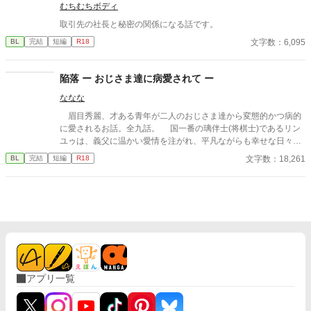
むちむちボディ
情。 その弱さを見逃さず、篠原はデスク越しに距離を詰める。
「強がらなくていいですよ。俺の前では、もう」 指先が榊のネク
取引先の社長と秘密の関係になる話です。
タイを掴む。 引き寄せられた瞬間、榊の理性は音を立てて崩れ
文字数：6,095
BL
完結
短編
R18
た。 拒むことも、許すこともできないまま、 彼は“部下”の手によ
って、ひとつずつ乱されていく。 言葉で支配され、触れられるた
びに、自分の知らなかった感情と快楽を知る。それは、上司とし
陥落 ー おじさま達に病愛されて ー
ての誇りを壊すほどに甘く、逃れられないほどに深い。 だが、篠
原の視線の奥に宿るのは、ただの欲望ではなかった。 そこには、
ななな
ずっと榊だけを見つめ続けてきた、静かな執着がある。 「俺、前
眉目秀麗、才ある青年が二人のおじさま達から変態的かつ病的
から思ってたんです。 あなたが誰かに“支配される”ところ、き
に愛されるお話。全九話。 国一番の璃伴士(将棋士)であるリン
っと綺麗だろうなって」 支配する側だったはずの男が、 支配され
ユゥは、義父に温かい愛情を注がれ、平凡ながらも幸せな日々を
ることで初めて“生きている”と感じてしまう――。 上司と部下、
過ごしていた。 そんなある日、一人の紳士とリンユゥは対局す
立場も理性も、すべてが絡み合うオフィスの夜。 秘密の扉を開け
文字数：18,261
BL
完結
短編
R18
ることになり…。
た榊は、もう戻れない。 快楽に溺れるその瞬間まで、彼を待つの
は破滅か、それとも救いか。 ――これは、ひとりの上司が“愛”と
いう名の支配に沈んでいく物語。
アプリ一覧