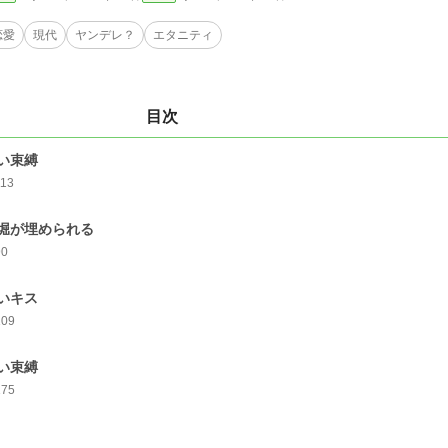
恋愛
現代
ヤンデレ？
エタニティ
目次
い束縛
113
堀が埋められる
90
いキス
109
い束縛
175