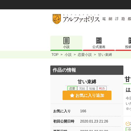
小説
公式漫画
投
TOP
>
小説
>
恋愛小説
>
甘い束縛
作品の情報
甘
甘い束縛
恋愛
完結
短編
R15
は
お気に入り追加
今
い
※
お気に入り
166
初回公開日時
2020.01.23 21:26
小