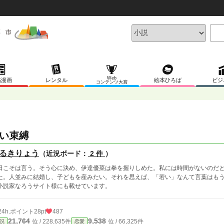
Web
稿漫画
レンタル
絵本ひろば
ビジ
コンテンツ大賞
い束縛
るきりょう
（近況ボード：
2 件
）
日こそは言う。そう心に決め、伊達優菜は拳を握りしめた。私には時間がないのだと
た。人並みに結婚し、子どもを産みたい。それを思えば、「若い」なんて言葉はも
小説家なろうサイト様にも載せています。
24h.ポイント
28pt
487
21,764
9,538
位 / 228,635件
位 / 66,325件
説
恋愛