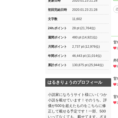
更新日時
2020.01.23 21:28
初回完結日時
2020.01.23 21:28
文字数
11,602
24h.ポイント
28 pt (21,764位)
週間ポイント
480 pt (14,921位)
甘
月間ポイント
2,737 pt (12,976位)
年間ポイント
46,443 pt (11,014位)
外
累計ポイント
130,875 pt (25,944位)
甘
はるきりょうのプロフィール
小説家になろうサイト様にいくつか
甘
小説を載せています！そのうち、評
価が500を超えたものをこちらに修
正して載せる予定です！一部、500
いってなくても、載せてます。ざま