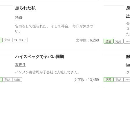
振られた私
詩
詩織
会
告白をして振られた。 そして再会。 毎日が気まづ
３
い。
た
文字数：6,260
愛
完結
ｼｮｰﾄｼｮｰﾄ
恋愛
完結
ｼｮｰ
ハイスペックでヤバい同期
衣更月
ta
イケメン御曹司が子会社に入社してきた。
タ
文字数：13,459
愛
完結
短編
恋愛
完結
ｼｮｰ