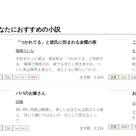
なたにおすすめの小説
「つかれてる」と彼氏に拒まれる金曜の夜
唯崎りいち
キ
大好きだった彼は、最近私を「つかれてる」と拒絶す
好
る。 職場で無視され、家でも冷たく突き放され、つ
彼
いに私は限界を迎えた。 涙とともに眠りについた、
に
ある金曜日の夜。 変わり果てた二人の関係は、予想
ろ
文字数：1,403
愛
完結
ｼｮｰﾄｼｮｰﾄ
R15
恋愛
完結
短
もしない結末を迎える。
た
をう
話
パパのお嫁さん
な
詩織
承
小
ノ
幼い時に両親は離婚し、新しいお父さんは私の１３歳
父
お読
上。 決して嫌いではないが、父として思えなくっ
す
ン
て。
な
恋愛
連載中
文字数：2,316
愛
完結
ｼｮｰﾄｼｮｰﾄ
説