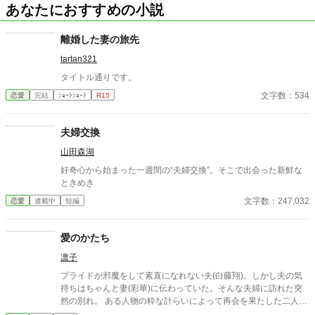
あなたにおすすめの小説
離婚した妻の旅先
tartan321
タイトル通りです。
文字数：534
恋愛
完結
ｼｮｰﾄｼｮｰﾄ
R15
夫婦交換
山田森湖
好奇心から始まった一週間の“夫婦交換”。そこで出会った新鮮な
ときめき
文字数：247,032
恋愛
連載中
短編
愛のかたち
凛子
プライドが邪魔をして素直になれない夫(白藤翔)。しかし夫の気
持ちはちゃんと妻(彩華)に伝わっていた。そんな夫婦に訪れた突
然の別れ。 ある人物の粋な計らいによって再会を果たした二人
は…… 情けない男の不器用な愛。