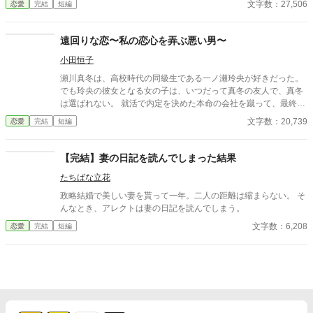
文字数：27,506
恋愛
完結
短編
遠回りな恋〜私の恋心を弄ぶ悪い男〜
小田恒子
瀬川真冬は、高校時代の同級生である一ノ瀬玲央が好きだった。
でも玲央の彼女となる女の子は、いつだって真冬の友人で、真冬
は選ばれない。 就活で内定を決めた本命の会社を蹴って、最終的
には玲央の父が経営する会社へ就職をする。 そこには玲央がい
文字数：20,739
恋愛
完結
短編
る。 それなのに、私は玲央に選ばれない…… そんなある日、玲央
の出張に付き合うことになり、二人の恋が動き出す。 瀬川真冬
２５歳 一ノ瀬玲央 ２５歳 ベリーズカフェからの作品転載分を若
【完結】妻の日記を読んでしまった結果
干修正しております。 表紙は簡単表紙メーカーにて作成。 アルフ
たちばな立花
ァポリス公開日 2024/10/21 作品の無断転載はご遠慮ください。
政略結婚で美しい妻を貰って一年。二人の距離は縮まらない。 そ
んなとき、アレクトは妻の日記を読んでしまう。
文字数：6,208
恋愛
完結
短編