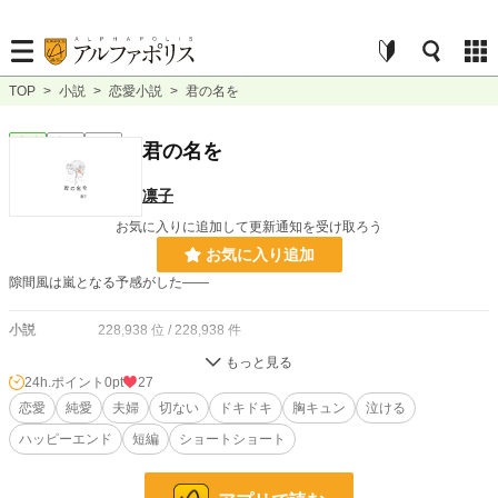
TOP
>
小説
>
恋愛小説
>
君の名を
恋愛
完結
短編
君の名を
凛子
お気に入りに追加して更新通知を受け取ろう
お気に入り追加
隙間風は嵐となる予感がした――
小説
228,938 位 / 228,938 件
恋愛
66,395 位 / 66,395 件
24h.ポイント
0pt
27
お気に入り
恋愛
純愛
3
夫婦
切ない
ドキドキ
胸キュン
泣ける
ハッピーエンド
短編
ショートショート
24h.ポイント
0 pt
文字数
7,068