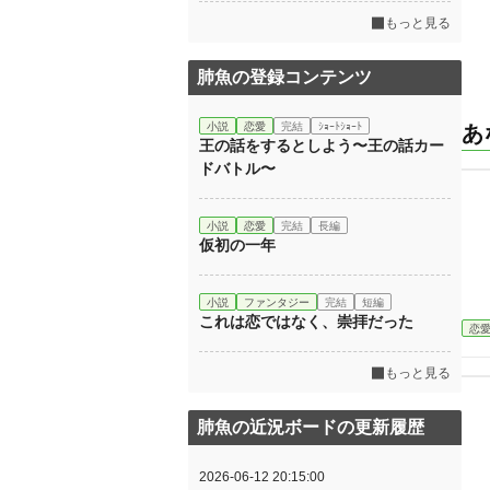
もっと見る
肺魚の登録コンテンツ
小説
恋愛
完結
ｼｮｰﾄｼｮｰﾄ
あ
王の話をするとしよう〜王の話カー
ドバトル〜
小説
恋愛
完結
長編
仮初の一年
小説
ファンタジー
完結
短編
これは恋ではなく、崇拝だった
恋
もっと見る
肺魚の近況ボードの更新履歴
2026-06-12 20:15:00