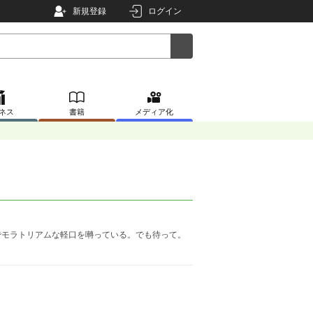
新規登録
ログイン
ネス
書籍
メディア化
でモラトリアムな軽口を囀っている。でも待って。