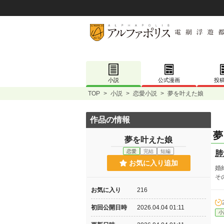
小説
公式漫画
投
TOP
>
小説
>
恋愛小説
>
夢を叶えた娘
作品の情報
夢
夢を叶えた娘
恋愛
完結
短編
肺
お気に入り追加
婚
そ
お気に入り
216
初回公開日時
2026.04.04 01:11
小