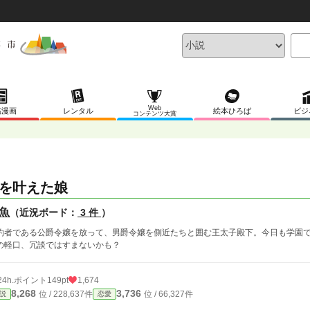
Web
稿漫画
レンタル
絵本ひろば
ビジ
コンテンツ大賞
を叶えた娘
魚
（近況ボード：
3 件
）
約者である公爵令嬢を放って、男爵令嬢を側近たちと囲む王太子殿下。今日も学園
の軽口、冗談ではすまないかも？
24h.ポイント
149pt
1,674
8,268
3,736
位 / 228,637件
位 / 66,327件
説
恋愛