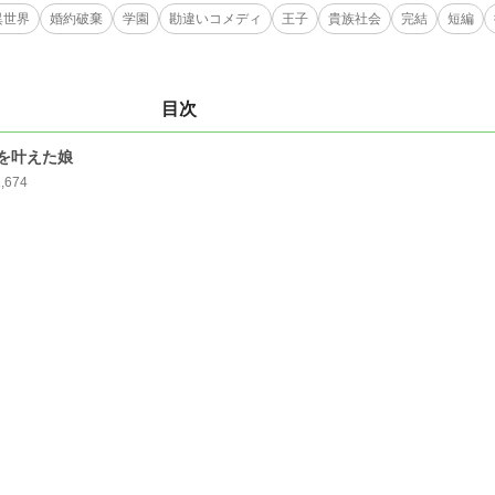
異世界
婚約破棄
学園
勘違いコメディ
王子
貴族社会
完結
短編
目次
を叶えた娘
1,674