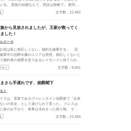
族の結婚なんて、所詮は政略で。 家同士
繋げる、ただの契約結婚に過ぎない。 なのに……
文字数：22,482
編
もかも義姉優先。 挙句、式や私の部屋も義姉の言
なりで、義姉の望むまま。 挙句の果て、侯爵家な
だから。 そっちは子爵家なのだからと見下される
家族から見放されましたが、王家が救ってく
手に信用や信頼が生まれるわけもな
れました！
、ただ先行きに不安しかないのだけれど……。 更
、バージンロードを義姉に歩かせろだ！？ 流石に
ルローネ
こはお断りしますけど！？ もう、付き合いきれな
お前は私に相応しくない。婚約を破棄する」 花
。 けれど、婚約白紙を今更出来ない…… なら、新
修業中の伯爵令嬢のユリアは突然、相応しくないと
に契約を結びましょうか。 義理や人情がないので
て婚約者の侯爵令息であるレイモンドに捨てられ
ば、こちらは情けをかけません。 --------------------
。それを聞いた彼女の父親も家族もユリアを必要な
文字数：8,661
ﾄｼｮｰﾄ
-- ※こちらの作品はカクヨムでも掲載しておりま
として捨て去る。 途方に暮れたユリアだったが彼
。
にはとても大きな味方がおり……。
いまさら手遅れです、侯爵閣下
ると
イラは、実家であるヴァレンタイン伯爵家で「出来
ないの長女」として虐げられて育った。 ドレスは
に妹のお下がり、食事は冷めきった残り物。 そん
泥のような日々から、王都の社交界を浮名で賑わす
文字数：22,480
編
代の寵児、ダミアンに望まれて嫁いだとき、彼女は
筋の光を見た気がしたのだった。 人並みに愛し、
される温かい家庭。それを夢見ていた。 しかし、