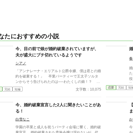
なたにおすすめの小説
今、目の前で娘が婚約破棄されていますが、
夫が盛大にブチ切れているようです
春
シアノ
婚
「アンナレーナ・エリアルト公爵令嬢、僕は君との婚
た
約を破棄する！」 卒業パーティーで王太子ソルタ
役目
ンからそう告げられたのは──わたくしの娘！？ 娘
物
のアンナレーナはとてもいい子で、婚約破棄されるよ
恋愛
完結
短
を
文字数：10,075
愛
完結
短編
うな非などないはずだ。 しかし、ソルタンの意味
心
ありげな視線が、何故かわたくしに向けられてい
現
て……。 婚約破棄されている令嬢のお母様視点。
今、婚約破棄宣言した2人に聞きたいことがあ
の若き
サクッと読める短編です。細かいことは気にしない
訪
る！
人向け。 過激なざまぁ描写はありません。因果応
ず
報レベルです。
白雪なこ
か
学園の卒業と成人を祝うパーティ会場に響く、婚約破
今
棄宣言。 婚約破棄された貴族令嬢は現れないが、代
か