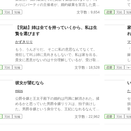
わりにパーティの主催者が、婚約破棄を宣言した貴族
ている。 貴
令息とその恋人という当事者の2名と話をし出した。
を
文字数：9,654
愛
完結
短編
恋愛
完結
短
何
い
の
【完結】姉は全てを持っていくから、私は生
始末。 そんな相
贄を選びます
く
に
かずきりり
マ
そ
もう、うんざりだ。 そこに私の意思なんてなくて。
「
い
発狂して叫ぶ姉に見向きもしないで、私は家を出る。
嫁
た
貴女に悪意がないのは十分理解しているが、受け取る
し
あれ
私は不愉快で仕方なかった。 善意で施していると思
た
文字数：18,528
愛
完結
短編
恋愛
完結
ｼｮｰ
-
っているから、いくら止めて欲しいと言っても聞き入
し
す
れてもらえない。 聞き入れてもらえないなら、私の
女
存在なんて無いも同然のようにしか思えなかった。
彼女が望むなら
————貴方たちに私の声は聞こえていますか？ -----
mios
た
------------------------- ※こちらの作品はカクヨムにも
掲載しています
公爵令嬢と王太子殿下の婚約は円満に解消された。揉
セ
めるかと思っていた男爵令嬢リリスは、拍子抜けし
損
た。男爵令嬢という身分でも、王妃になれるなんて、
常
予定とは違うが高位貴族は皆好意的だし、王太子殿下
な
文字数：22,962
愛
完結
短編
恋愛
完結
短
の元婚約者も応援してくれている。 リリスは王太子
当
妃教育を受ける為、王妃と会い、そこで常に身につけ
一
るようにと、ある首飾りを渡される。
愛