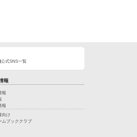
公式SNS一覧
情報
情報
報
情報
様向け
ームブッククラブ