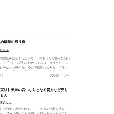
婚約破棄の帰り道
月もも
約破棄を宣言されたその日、彼女はただ静かに頷い
。 拍手の中を背筋を伸ばして歩き、令嬢としての
をひとつ終える。 やがて醜聞にまみれ、「傷
」「行き遅れ」と囁かれながらも、 薔薇と風だけ
文字数：1,696
編
相手に庭でお茶を飲む日々。 気品だけを残して、
はゆっくりと枯れていく。 ――そんな彼女の前に
れたのは、 かつて身分違いで諦めた幼馴染、隣国
【完結】義姉の言いなりとなる貴方など要り
王だった。 「迎えに来た」 静かな破滅の先に
れる、軍を率いた一途な求婚。 これは、声を荒げ
ません
にすべてを覆す、上品な逆転劇。
ずきりり
日も約束を反故される。 ……約束の時間を過ぎて
ら。 侍女の怒りに私の怒りが収まる日々を過ごし