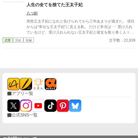
人生の全てを捨てた王太子妃
八つ刻
突然王太子妃になれと告げられてから三年あまりが過ぎた。 傍目
からは“幸せな王太子妃”に見える私。 だけど本当は･･･ 受け入れ
ているけど、受け入れられない王太子妃と彼女を取り巻く人々の
話。 ※※※幸せな話とは言い難いです※※※ タグをよく見て読ん
文字数：22,839
恋愛
完結
短編
でください。ハッピーエンドが好みの方(一方通行の愛が駄目な方
も)はブラウザバックをお勧めします。 ※本編六話＋番外編六話
の全十二話。 ※番外編の王太子視点はヤンデレ注意報が発令され
ています。
アプリ一覧
公式SNS一覧