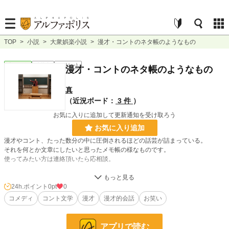
TOP
>
小説
>
大衆娯楽小説
>
漫才・コントのネタ帳のようなもの
大衆娯楽
連載中
ｼｮｰﾄｼｮｰﾄ
漫才・コントのネタ帳のようなもの
真
（近況ボード：
3 件
）
お気に入りに追加して更新通知を受け取ろう
お気に入り追加
漫才やコント、たった数分の中に圧倒されるほどの話芸が詰まっている。
それを何とか文章にしたいと思ったメモ帳の様なものです。
使ってみたい方は連絡頂いたら応相談。
小説
228,783 位 / 228,783 件
24h.ポイント
0pt
0
コメディ
コント文学
漫才
漫才的会話
お笑い
大衆娯楽
6,072 位 / 6,072 件
お気に入り
0
アプリで読む