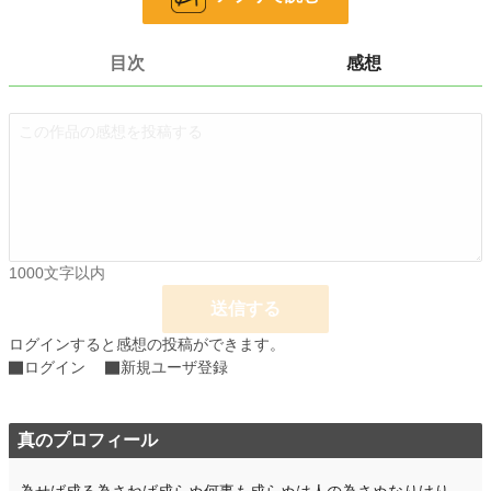
24h.ポイント
0 pt
文字数
15,805
目次
感想
更新日時
2026.05.11 19:40
初回公開日時
2025.04.30 19:43
週間ポイント
0 pt (228,783 位)
月間ポイント
0 pt (228,783 位)
年間ポイント
764 pt (91,550 位)
1000文字以内
累計ポイント
3,370 pt (142,385 位)
送信する
ログインすると感想の投稿ができます。
ログイン
新規ユーザ登録
真のプロフィール