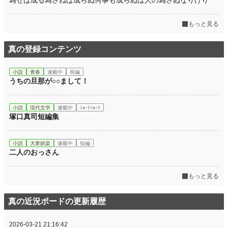
為せば成る為さねば成らぬ何事も成らぬは人の為さぬなりけり
もっと見る
真の登録コンテンツ
小説
青春
連載中
長編
うちの旦那が○○まして！
小説
現代文学
連載中
ｼｮｰﾄｼｮｰﾄ
塚口真司短編集
小説
大衆娯楽
連載中
短編
二人のおっさん
もっと見る
真の近況ボードの更新履歴
2026-03-21 21:16:42