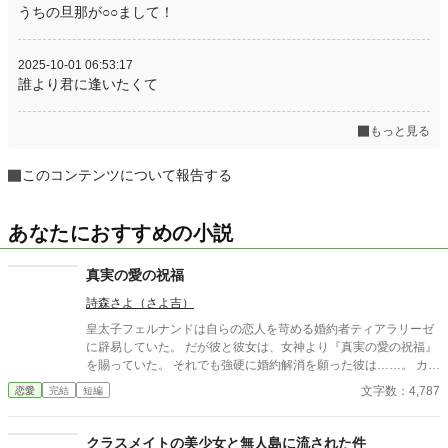
うちの旦那が○○まして！
2025-10-01 06:53:17
誰より君に逢いたくて
もっと見る
このコンテンツについて報告する
あなたにおすすめの小説
真実の愛の祝福
詩森さよ（さよ吉）
皇太子フェルナンドは自らの恋人を苛める婚約者ティアラリーゼ
に辟易していた。 だが彼と彼女は、女神より『真実の愛の祝福』
を賜っていた。 それでも強硬に婚約解消を願った彼は……。 カク
ヨム、小説家になろうにも掲載。 筆者は体調不良なことも多く、
文字数：4,787
恋愛
完結
短編
コメントなどを受け取らない設定にしております。 どうぞよろし
くお願いいたします。
クラスメイトの美少女と無人島に流された件