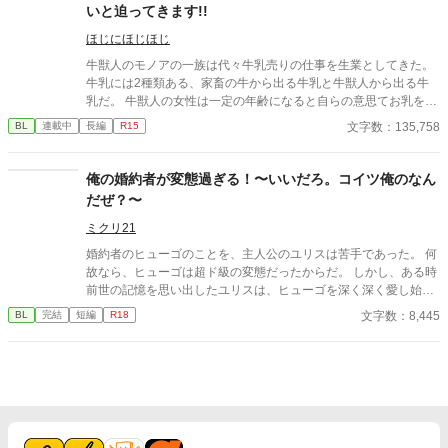
いと迫ってきます!!
ほじにほじほじ
牛獣人のモノアの一族は代々牛乳売りの仕事を生業としてきた。
牛乳には2種類ある、家畜の牛から出る牛乳と牛獣人から出る牛
乳だ。 牛獣人の女性は一定の年齢になると自らの意思てお乳を出
すことが出来る。 そして、僕たち家族普段は家畜の牛の牛乳を売
文字数：135,758
BL
連載中
長編
R15
っているが母と姉達の牛乳は濃厚で喉越しや舌触りが良いお貴族
様に高値で売っていた。 ある日僕たち一家を呼んだお貴族様のご
子息様がお乳を呑まないと相談を受けたのが全ての始まりー 母や
俺の婚約者が変態過ぎる！〜いいだろ。コイツ俺のなん
姉達の牛乳を詰めた哺乳瓶を与えてみても、母や姉達のお乳を直
だぜ？〜
接与えてみても飲んでくれない赤子。 そんな時ふと赤子と目が合
うと僕を見て何かを訴えてくるー 「え？僕のお乳が飲みたい
ミクリ21
の？」 「僕はまだ子供でしかも男だからでないよ。」 「え？何言
婚約者のヒューゴのことを、主人公のユリスは苦手であった。 何
ってるの姉さん達！僕のお乳に牛乳を垂らして飲ませてみろだな
故なら、ヒューゴは超ド級の変態だったからだ。 しかし、ある時
んて！そんなの上手くいくわけ…え、飲んでるよ？え？」 そんな
前世の記憶を思い出したユリスは、ヒューゴを深く深く愛し始め
こんなで、お乳を呑まない赤子が飲んだ噂は広がり他のお貴族様
る。 何故なら、ユリスは前世で変態大好きな性癖だったか
文字数：8,445
BL
完結
短編
R18
達にもうちの子がお乳を飲んでくれないの！と言う相談を受け
ら………。
て、他のほとんどの子は母や姉達のお乳で飲んでくれる子だった
けど何故か数人には僕のお乳がお気に召したようでー 昔お乳をあ
たえた子達が僕のお乳が忘れられないと迫ってきます!! 「僕はお
乳を貸しただけで牛乳は母さんと姉さん達のなのに！どうしてこ
うなった!?」 ＊ 総受けで、固定カプを決めるかはまだまだ不明で
す。 いいね♡やお気に入り登録☆をしてくださいますと励みにな
ります(＞＜) 誤字脱字、言葉使いが変な所がありましたら脳内変