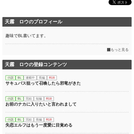
天霧 ロウのプロフィール
趣味でBL書いてます。
もっと見る
天霧 ロウの登録コンテンツ
小説
BL
連載中
長編
R18
サキュバス狙って召喚したら邪竜がきた
小説
BL
完結
短編
R18
お前のナカに入りたいと言われまして
小説
BL
完結
長編
R18
失恋エルフはもう一度愛に目覚める