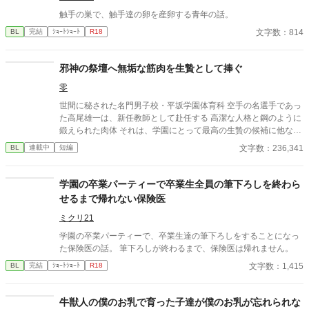
触手の巣で、触手達の卵を産卵する青年の話。
文字数：814
BL
完結
ｼｮｰﾄｼｮｰﾄ
R18
邪神の祭壇へ無垢な筋肉を生贄として捧ぐ
零
世間に秘された名門男子校・平坂学園体育科 空手の名選手であっ
た高尾雄一は、新任教師として赴任する 高潔な人格と鋼のように
鍛えられた肉体 それは、学園にとって最高の生贄の候補に他なら
なかった 至高の筋肉を持つ、精神を削られ意志をなくした青年を
文字数：236,341
BL
連載中
短編
太古の神に捧げるため、“水”、“風”、“土”の信奉者達が暗躍する 意
志をなくし筋肉の操り人形と化した“デク” 消える教師 山奥の男子
校で繰り広げられるダークファンタジー
学園の卒業パーティーで卒業生全員の筆下ろしを終わら
せるまで帰れない保険医
ミクリ21
学園の卒業パーティーで、卒業生達の筆下ろしをすることになっ
た保険医の話。 筆下ろしが終わるまで、保険医は帰れません。
文字数：1,415
BL
完結
ｼｮｰﾄｼｮｰﾄ
R18
牛獣人の僕のお乳で育った子達が僕のお乳が忘れられな