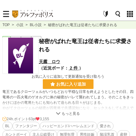
TOP
>
小説
>
BL小説
>
秘密がばれた竜王は従者たちに求愛される
BL
完結
長編
R18
秘密がばれた竜王は従者たちに求愛さ
れる
天霧 ロウ
（近況ボード：
2 件
）
お気に入りに追加して更新通知を受け取ろう
お気に入り追加
竜王であるクローツェルがいつもどおり平穏な日常を終えようとしたその日、四
竜将の一匹火竜のゲオルグに体の秘密がバレて襲われてしまう。そのことをきっ
かけにほかの竜将たちにも知られて迫られる日々がはじまる。
やがてクローツェルの秘密が四竜将で共通認知になり、セックスをしても恋人で
はないというクローツェルに、クローツェルにとっての恋人の定義はなんなのか
とゲオルグに問われる。それに答えられずにいれば、ゲオルグの提案で四竜将全
24h.ポイント
63pt
3,155
員と恋人になることになった。
BL
ファンタジー
ハッピーエンド/ハーレムエンド
愛され
愛を知らない孤独な王は果たして愛を見つけることが出来るのか。
カントボーイ
主人公総受け
無理矢理
男性妊娠
陥没乳首
産卵