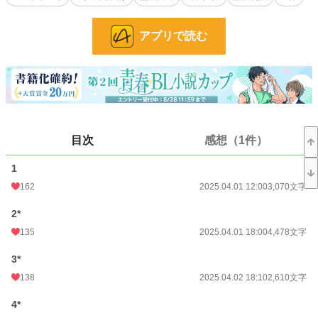
※世界観は「狂った愚者の恋」と同じです。
※メイン視点のクローツェルが複数のキャラと性的関係を持ちます。
アプリで読む
※ゲオルグ(俺様年下攻)/ハリューシカ(一途年上攻)/ベルケット(寡黙年上攻)/セレ
ンケレン(純情年下攻)
※Rシーンがあるページには*がついてます。
(ファンタジー/主従/従者×王/カントボーイ/主人公総受け/愛され/無理矢理/美人ク
ール受け/陥没乳首/産卵/男性妊娠/ハーレムエンド/ハッピーエンド)
小説
14,864 位 / 228,957 件
目次
感想（1件）
BL
3,598 位 / 31,455 件
1
お気に入り
250
162
2025.04.01 12:00
3,070文字
24h.ポイント
63 pt
2*
文字数
128,844
135
2025.04.01 18:00
4,478文字
更新日時
2025.04.27 10:10
3*
138
2025.04.02 18:10
2,610文字
初回公開日時
2025.04.01 12:00
4*
初回完結日時
2025.04.27 10:14