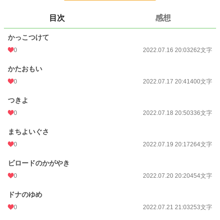
更新日時
2022.08.01 22:07
目次
感想
初回公開日時
2022.07.16 20:03
かっこつけて
初回完結日時
2022.08.01 22:07
0
2022.07.16 20:03
262文字
週間ポイント
0 pt (228,937 位)
かたおもい
月間ポイント
0 pt (228,937 位)
0
2022.07.17 20:41
400文字
年間ポイント
142 pt (133,700 位)
つきよ
0
2022.07.18 20:50
336文字
累計ポイント
18,391 pt (73,965 位)
まちよいぐさ
0
2022.07.19 20:17
264文字
ビロードのかがやき
0
2022.07.20 20:20
454文字
ドナのゆめ
0
2022.07.21 21:03
253文字