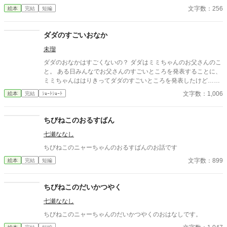
文字数：256
絵本
完結
短編
ダダのすごいおなか
未瑠
ダダのおなかはすごくないの？ ダダはミミちゃんのお父さんのこ
と。 ある日みんなでお父さんのすごいところを発表することに、
ミミちゃんははりきってダダのすごいところを発表したけど……
ちいさな、しあわせな勘違い
文字数：1,006
絵本
完結
ｼｮｰﾄｼｮｰﾄ
ちびねこのおるすばん
七瀬ななし
ちびねこのニャーちゃんのおるすばんのお話です
文字数：899
絵本
完結
短編
ちびねこのだいかつやく
七瀬ななし
ちびねこのニャーちゃんのだいかつやくのおはなしです。