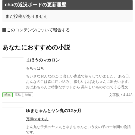
chaの近況ボードの更新履歴
まだ投稿がありません
このコンテンツについて報告する
あなたにおすすめの小説
まほうのマカロン
もちっぱち
ちいさなおんなのこは 貧しい家庭で暮らしていました。 ある日、
おんなのこは森に迷い込み、 優しいおばあちゃんに出会います。
おばあちゃんは特別なポットから 美味しいものが出てくる呪文を
教え、 おんなのこはわくわくしながら帰宅します。 おうちに戻
文字数：4,448
絵本
完結
短編
り、ポットの呪文を唱えると、 驚くべき出来事が待っていました
ゆまちゃんとヤン丸の12ヶ月
万揮/マキちん
まん丸な子犬のヤン丸とゆまちゃんという女の子の一年間の物語
です。