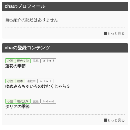
chaのプロフィール
自己紹介の記述はありません
もっと見る
chaの登録コンテンツ
小説
現代文学
完結
ｼｮｰﾄｼｮｰﾄ
蓮花の季節
小説
絵本
連載中
ｼｮｰﾄｼｮｰﾄ
ゆめみるちゃいろのけむくじゃら３
小説
現代文学
完結
ｼｮｰﾄｼｮｰﾄ
ダリアの季節
もっと見る