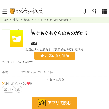
TOP
>
小説
>
絵本
>
もぐもぐもぐらのものがたり
絵本
完結
ｼｮｰﾄｼｮｰﾄ
もぐもぐもぐらのものがたり
cha
お気に入りに追加して更新通知を受け取ろう
お気に入り追加
もぐらのこいのものがたり
小説
228,937 位 / 228,937 件
絵本
1,051 位 / 1,051 件
24h.ポイント
0pt
0
お気に入り
楽しい
恋
3
24h.ポイント
0 pt
アプリで読む
文字数
4,173