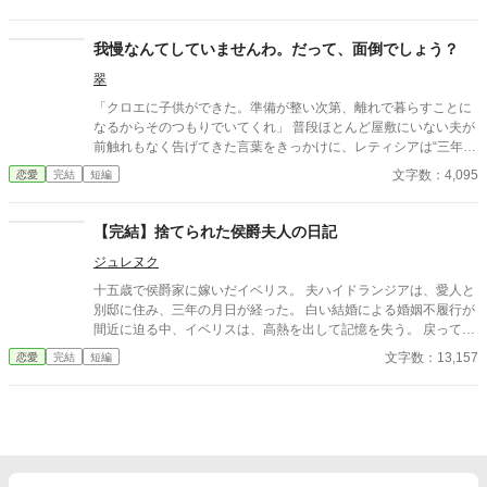
我慢なんてしていませんわ。だって、面倒でしょう？
翠
「クロエに子供ができた。準備が整い次第、離れで暮らすことに
なるからそのつもりでいてくれ」 普段ほとんど屋敷にいない夫が
前触れもなく告げてきた言葉をきっかけに、レティシアは“三年
間”の契約を終わらせることにした。 赤の他人を屋敷に迎えるこ
文字数：4,095
恋愛
完結
短編
とはしない。 不要なものに感情を砕く理由などない。 「だって、
面倒でしょう？」 不誠実な夫も、無意味な結婚も、 この際すべて
切り捨ててしまいましょう。
【完結】捨てられた侯爵夫人の日記
ジュレヌク
十五歳で侯爵家に嫁いだイベリス。 夫ハイドランジアは、愛人と
別邸に住み、三年の月日が経った。 白い結婚による婚姻不履行が
間近に迫る中、イベリスは、高熱を出して記憶を失う。 戻ってき
た夫は、妻に仕える侍女アリッサムから、いない月日の間書き綴
文字数：13,157
恋愛
完結
短編
られた日記を手渡される。 そこには、出会った日から自分を恋し
いと思ってくれていた少女の思いの丈が詰まっていた。 十八歳に
なり、美しく成長した妻を前に、ハイドランジアは、心が揺ら
ぐ。 自分への恋心を忘れてしまったとしても、これ程までに思っ
てくれていたのなら、また、愛を育めるのではないのか？ 様々な
人間の思いが交錯し、物語は、思わぬ方向へと進んでいく。