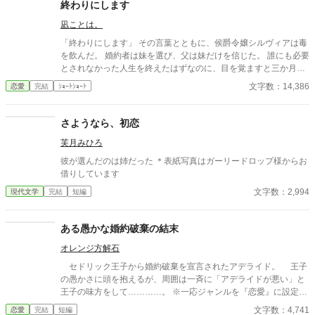
終わりにします
凪ことは。
「終わりにします」 その言葉とともに、侯爵令嬢シルヴィアは毒
を飲んだ。 婚約者は妹を選び、父は妹だけを信じた。 誰にも必要
とされなかった人生を終えたはずなのに、目を覚ますと三か月前
へと時間は巻き戻っていた。 もう、誰かに愛されるためだけに生
文字数：14,386
恋愛
完結
ｼｮｰﾄｼｮｰﾄ
きるのはやめよう。 そう決めた彼女は、静かに運命を書き換えて
いく。 これは、一度死んだ少女が、自分自身の人生を取り戻すた
めの物語。
さようなら、初恋
芙月みひろ
彼が選んだのは姉だった ＊表紙写真はガーリードロップ様からお
借りしています
文字数：2,994
現代文学
完結
短編
ある愚かな婚約破棄の結末
オレンジ方解石
セドリック王子から婚約破棄を宣言されたアデライド。 王子
の愚かさに頭を抱えるが、周囲は一斉に「アデライドが悪い」と
王子の味方をして…………。 ※一応ジャンルを『恋愛』に設定し
てありますが、甘さ控えめです。
文字数：4,741
恋愛
完結
短編