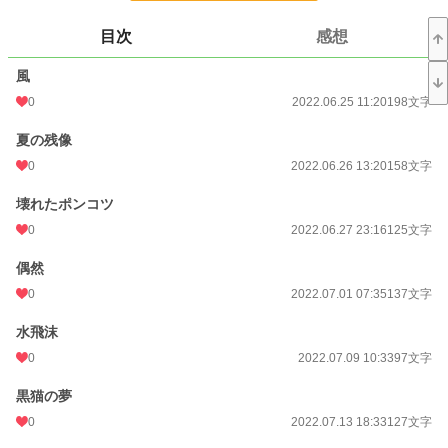
更新日時
2023.04.02 10:46
目次
感想
初回公開日時
2022.06.25 11:20
風
初回完結日時
2023.04.02 10:47
0
2022.06.25 11:20
198文字
週間ポイント
0 pt (228,899 位)
夏の残像
月間ポイント
49 pt (80,865 位)
0
2022.06.26 13:20
158文字
年間ポイント
98 pt (142,098 位)
壊れたポンコツ
0
2022.06.27 23:16
125文字
累計ポイント
23,603 pt (65,758 位)
偶然
0
2022.07.01 07:35
137文字
水飛沫
0
2022.07.09 10:33
97文字
黒猫の夢
0
2022.07.13 18:33
127文字