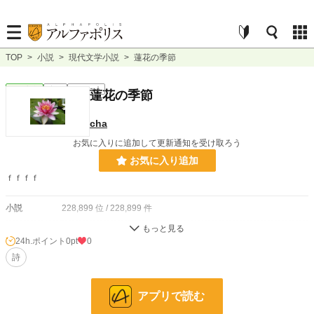
TOP
>
小説
>
現代文学小説
>
蓮花の季節
現代文学
完結
ｼｮｰﾄｼｮｰﾄ
蓮花の季節
cha
お気に入りに追加して更新通知を受け取ろう
お気に入り追加
ｆｆｆｆ
小説
228,899 位 / 228,899 件
現代文学
9,623 位 / 9,623 件
24h.ポイント
0pt
0
お気に入り
詩
3
24h.ポイント
0 pt
アプリで読む
文字数
2,514