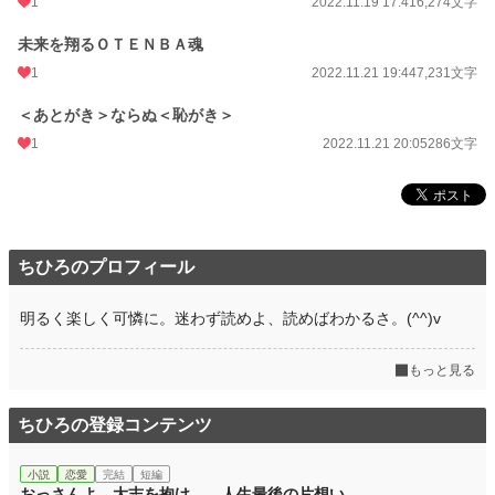
1
2022.11.19 17:41
6,274文字
未来を翔るＯＴＥＮＢＡ魂
1
2022.11.21 19:44
7,231文字
＜あとがき＞ならぬ＜恥がき＞
1
2022.11.21 20:05
286文字
ちひろのプロフィール
明るく楽しく可憐に。迷わず読めよ、読めばわかるさ。(^^)v
もっと見る
ちひろの登録コンテンツ
小説
恋愛
完結
短編
おっさんよ、大志を抱け ―人生最後の片想い―