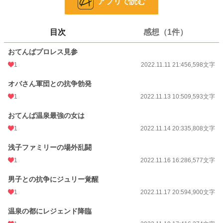
アプリで読む
24h.ポイント
0 pt
文字数
47,267
目次
感想（1件）
更新日時
2022.11.21 20:05
おてんばプロレス見参
1
2022.11.11 21:45
6,598文字
初回公開日時
2022.11.11 21:45
初回完結日時
2022.11.21 20:05
オバさん軍団との抗争勃発
1
2022.11.13 10:50
9,593文字
週間ポイント
0 pt (228,810 位)
おてんば温泉最強の女は
月間ポイント
0 pt (228,810 位)
1
2022.11.14 20:33
5,808文字
年間ポイント
756 pt (91,800 位)
浅子ファミリーの場外乱闘
累計ポイント
15,090 pt (81,047 位)
1
2022.11.16 16:28
6,577文字
男子との抗争にジュリー覚醒
1
2022.11.17 20:59
4,900文字
温泉の都にレジェンド降臨