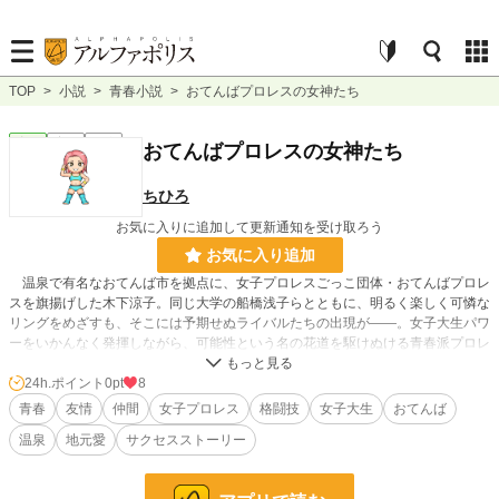
TOP
>
小説
>
青春小説
>
おてんばプロレスの女神たち
青春
完結
短編
おてんばプロレスの女神たち
ちひろ
お気に入りに追加して更新通知を受け取ろう
お気に入り追加
温泉で有名なおてんば市を拠点に、女子プロレスごっこ団体・おてんばプロレ
スを旗揚げした木下涼子。同じ大学の船橋浅子らとともに、明るく楽しく可憐な
リングをめざすも、そこには予期せぬライバルたちの出現が――。女子大生パワ
ーをいかんなく発揮しながら、可能性という名の花道を駆けぬける青春派プロレ
スノベル。
24h.ポイント
0pt
8
青春
友情
仲間
女子プロレス
格闘技
女子大生
おてんば
小説
228,810 位 / 228,810 件
温泉
地元愛
サクセスストーリー
青春
7,921 位 / 7,921 件
お気に入り
4