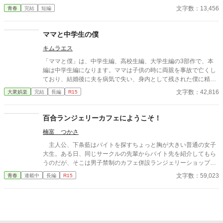
長の過程で誰もが抱くかもしれない戸惑い、罪悪感、そしてそれ
文字数：13,456
青春
完結
短編
らを包み込む家族の無言の理解に触れます。 物語は、現在の颯真
と恋人・彩花との関係から、中学時代にさかのぼる形で展開され
ます。そこで明らかになるのは、彼がかつて母親の下着に対して
ママと中学生の僕
抱いた抑えがたい好奇心と、それに伴う一連の行為です。それは
キムラエス
彼自身が「歪んだ」と感じる過去の断片であり、深い恥ずかしさ
と自己嫌悪を伴う記憶です。 しかし、この物語の核心は、単なる
「ママと僕」は、中学生編、高校生編、大学生編の3部作で、本
過去の告白にはありません。むしろ、その行為に「気づいていた
編は中学生編になります。ママは子供の時に両親を事故で亡くし
はず」の母親が、なぜ一言も問い詰めず、誰にも告げず、ただ静
ており、結婚後に夫を病気で失い、身内として残された僕に精神
かに見守り続けたのか——という問いにこそあります。そこに
的に依存をするようになる。幼少期の「僕」はそのママの依存が
文字数：42,816
大衆娯楽
完結
長編
R15
は、親子という関係を超えた、深い人間理解と、言葉にされない
嬉しく、素敵なママに甘える閉鎖的な生活を当たり前のことと考
優しさが横たわっています。 センシティブな題材を、露骨な描写
える。成長し、性に目覚め始めた中学生の「僕」は自分の性もマ
や扇情的な表現に頼ることなく、あくまで颯真の内省的な視点か
マとの日常の中で処理すべきものと疑わず、ママも戸惑いながら
百合ランジェリーカフェにようこそ！
ら丁寧に紡ぎ出しています。読者は、主人公の痛みと恥ずかしさ
もママに甘える「僕」に満足する。ママも僕もそうした行為が少
を共有しながら、同時に、彼を破綻から救った「沈黙の救済」の
楠富 つかさ
なからず社会規範に反していることは理解しているが、ママとの
重みと温かさを感じ取ることでしょう。 これは、一つの過ちと、
甘美な繋がりは解消できずに戸惑いながらも続く「ママと中学生
主人公、下条藍はバイトを探すちょっと胸が大きい普通の女子
その赦しについての物語です。また、成長とは時に恥ずかしい過
の僕」の営みを描いてみました。
大生。ある日、同じサークルの先輩からバイト先を紹介してもら
去を背負いながら、他者の無償の寛容さによって初めて前を向け
うのだが、そこは男子禁制のカフェ併設ランジェリーショップ
るようになる過程であること、そして家族の愛が最も深く現れる
で！？ ちょっとハレンチなお仕事カフェライフ、始まりま
のは、時に何も言わない瞬間であることを、静かにしかし確かに
文字数：59,023
青春
連載中
長編
R15
す！！ ※この物語はフィクションであり実在の人物・団体・法律
伝える物語です。 どうか、登場人物たちの静かなる心の襞に寄り
とは一切関係ありません。 表紙画像はAIイラストです。下着が生
添いながら、ページをめくってください。
成できないのでビキニで代用しています。