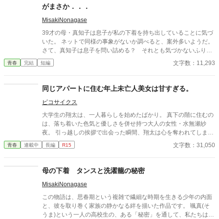
がまさか．．．
MisakiNonagase
39才の母・真知子は息子が私の下着を持ち出していることに気づ
いた。 ネットで同様の事象がないか調べると、案外多いようだ。
さて、真知子は息子を問い詰める？ それとも気づかないふりを
続けてあげるか？ そのほかに外伝も綴りました。
文字数：11,293
青春
完結
短編
同じアパートに住む年上未亡人美女は甘すぎる。
ピコサイクス
大学生の翔太は、一人暮らしを始めたばかり。 真下の階に住むの
は、落ち着いた色気と優しさを併せ持つ大人の女性・水無瀬紗
夜。 引っ越しの挨拶で出会った瞬間、翔太は心を奪われてしま
う。 偶然にもアルバイト先のスーパーで再会した彼女は、翔太を
文字数：31,050
青春
連載中
長編
R15
すぐに採用し、温かく仕事を教えてくれる存在だった。 ある日の
仕事帰り、ふたりで過ごす時間が増えていき――そして気づけば
紗夜の部屋でご飯をご馳走になるほど親密に。 優しくて穏やかで
母の下着 タンスと洗濯籠の秘密
――その色気に触れるたび、翔太の心は揺れていく。 大人の女性
MisakiNonagase
と大学生、甘くちょっぴり刺激的な同居生活（？）がはじまる。
この物語は、思春期という複雑で繊細な時期を生きる少年の内面
と、彼を取り巻く家族の静かなる絆を描いた作品です。 颯真(そ
うま)という一人の高校生の、ある「秘密」を通して、私たちは成