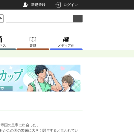
新規登録
ログイン
ネス
書籍
メディア化
ア帝国の皇帝に出会った。
幸せがこの国の繁栄に大きく関与すると言われてい