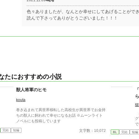
色々ありましたが、なんとか幸せにしてあげることがで
読んで下さってありがとうございました！！！
なたにおすすめの小説
獣人将軍のヒモ
kouta
猫
巻き込まれて異世界移転した高校生が異世界でお金持
異
ちの獣人に飼われて幸せになるお話 ※ムーンライト
グ
ノベルにも投稿しています
で
が
文字数：10,072
完結
短編
BL
完結
短編
覧