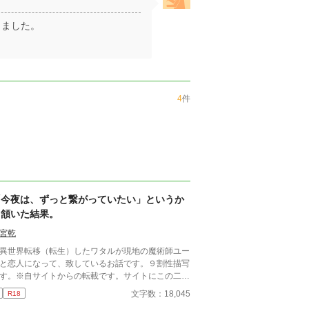
きました。
4
件
「今夜は、ずっと繋がっていたい」というか
ら頷いた結果。
宮乾
世界転移（転生）したワタルが現地の魔術師ユー
と恋人になって、致しているお話です。９割性描写
す。※自サイトからの転載です。サイトにこの二人
付き合うまでが置いてありますが、こちら単独でご
文字数：18,045
R18
頂けます。