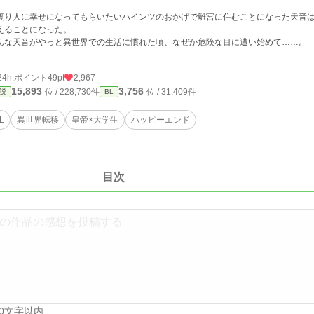
。
渡り人に幸せになってもらいたいハインツのおかげで離宮に住むことになった天音
えることになった。
んな天音がやっと異世界での生活に慣れた頃、なぜか危険な目に遭い始めて……。
24h.ポイント
49pt
2,967
15,893
3,756
位 / 228,730件
位 / 31,409件
説
BL
L
異世界転移
皇帝×大学生
ハッピーエンド
目次
00文字以内