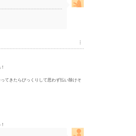
︙
ね！
降ってきたらびっくりして思わず払い除けそ
い！