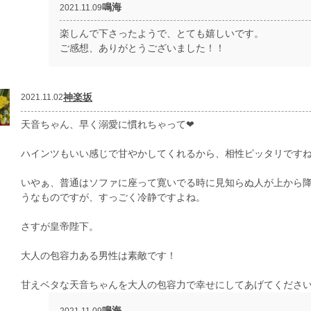
鳴海
2021.11.09
楽しんで下さったようで、とても嬉しいです。
ご感想、ありがとうございました！！
神楽坂
2021.11.02
天音ちゃん、早く溺愛に慣れちゃって❤
ハインツもいい感じで甘やかしてくれるから、相性ピッタリです
いやぁ、普通はソファに座って寛いでる時に見知らぬ人が上から
うなものですが、すっごく冷静ですよね。
さすが皇帝陛下。
大人の包容力ある男性は素敵です！
甘えベタな天音ちゃんを大人の包容力で幸せにしてあげてくださ
鳴海
2021.11.09