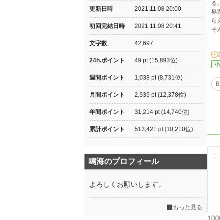
る
更新日時
2021.11.08 20:00
界
ら
初回完結日時
2021.11.08 20:41
そ
文字数
42,697
24h.ポイント
49 pt (15,893位)
小
週間ポイント
1,038 pt (8,731位)
B
月間ポイント
2,939 pt (12,378位)
年間ポイント
31,214 pt (14,740位)
累計ポイント
513,421 pt (10,210位)
鳴海のプロフィール
よろしくお願いします。
もっと見る
10