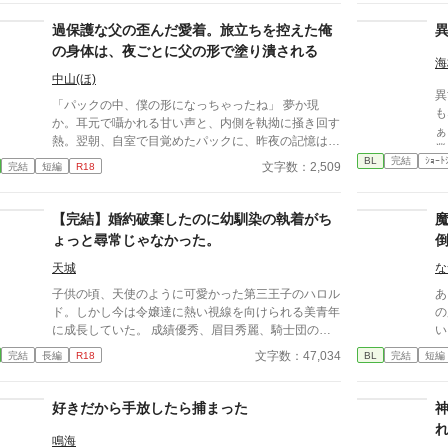
過保護な父の歪んだ愛着。旅立ちを控えた俺
の身体は、夜ごとに父の形で塗り潰される
海
中山(ほ)
異
「パックの中、僕の形になっちゃったね」 夢か現
も
か。耳元で囁かれる甘い声と、内側を執拗に掻き回す
ぁ、
熱。翌朝、自室で目覚めたパックに、昨夜の記憶はな
業
い。ただ、疼くような下腹部の熱だけが残っていた。
BL
完結
ｼｮｰﾄ
な
文字数：2,509
完結
短編
R18
相談しようと向かった相手こそが、自分を侵食してい
きたは
る張本人だとも知らずに、パックは父の部屋の扉を開
で
く。 このお話はムーンライトでも投稿してます〜
【完結】婚約破棄したのに幼馴染の執着がち
ょっと尋常じゃなかった。
天城
な
子供の頃、天使のように可愛かった第三王子のハロル
あ
ド。しかし今は令嬢達に熱い視線を向けられる美青年
の
に成長していた。 成績優秀、眉目秀麗、騎士団の演
い
習では負けなしの完璧な王子の姿が今のハロルドの現
魔
文字数：47,034
完結
長編
R18
BL
完結
短編
実だった。 まだ少女のように可愛かったころに求婚
に
され、婚約した幼馴染のギルバートに申し訳なくなっ
勇
たハロルドは、婚約破棄を決意する。 黒髪黒目の無
ど
好きだから手放したら捕まった
口な幼馴染（攻め）×金髪青瞳美形第三王子（受
た
け）。前後編の２話完結。番外編を不定期更新中。
と
鳴海