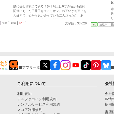
短
お
隣に住む幼馴染である子爵子息とは6才の頃から婚約
視
恋
関係にあった伯爵子息エミリオン。お互いがお互いを
め
異
大好きで、心から思い合っている二人だったが、ある
は
し
日、エミリオンは自分たちの婚約が正式に成されてお
酷
活を
文字数：33,026
完結
短編
R18
らず、口約束にすぎないものでしかないことを父親に
BL
連載中
長
の
知らされる。そして、身分差を理由に、見せかけだけ
でしかなかった婚約を完全に解消するよう命じられて
しまう。 ※異性、同性関わらず婚姻も出産もできる
世界観です。 ※毎週日曜日の21：00に投稿予約済
本編5話+おまけ1話 全6話 本編最終話とおま
けは同時投稿します。
アプリ一覧
ご利用について
会社
利用規約
会社
アルファコイン利用規約
IR情
レンタルサービス利用規約
採用
スコア利用規約
書店