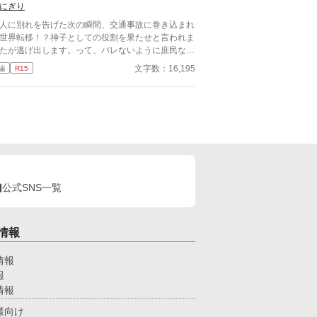
編です。前半は受けの魔王視点。後半は攻めの勇者
にぎり
点。 性描写は最終話のみに入ります。 ※注意 ・攻
人に別れを告げた次の瞬間、交通事故に巻き込まれ
は過去に女性と関係を持っていますが、詳細な描写
世界転移！？神子としての役割を果たせと言われま
ありません。 ・多少の流血表現があるため、「残
たが逃げ出します。って、バレないように庶民な生
な描写あり」タグを保険としてつけています。
送りたいんですが？ ヤンデレなる可能性大です
文字数：16,195
編
R15
で注意。
公式SNS一覧
情報
情報
報
情報
様向け