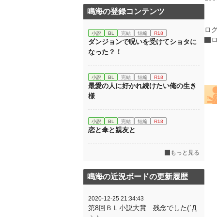
鳴海の登録コンテンツ
ロ
小説
BL
完結
短編
R18
ダンジョンで呪いを受けてショタに
なった？！
小説
BL
完結
短編
R18
最愛の人に好かれ続けたい俺の生き
様
小説
BL
完結
短編
R18
恋と傘と親友と
もっと見る
鳴海の近況ボードの更新履歴
2020-12-25 21:34:43
第8回ＢＬ小説大賞 残念でした(´Д