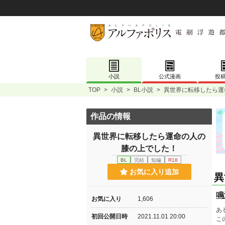
小説
公式漫画
投
TOP
>
小説
>
BL小説
>
異世界に転移したら運
作品の情報
異世界に転移したら運命の人の
膝の上でした！
BL
完結
短編
R18
お気に入り追加
異
鳴
お気に入り
1,606
あ
初回公開日時
2021.11.01 20:00
こ