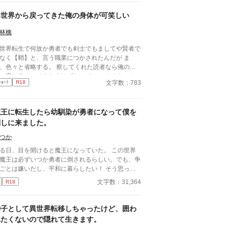
異世界から戻ってきた俺の身体が可笑しい
林檎
世界転生で何故か勇者でも剣士でもましてや賢者で
なく【鞘】と、言う職業につかされたんだが ま
色々と省略する。 察してくれた読者なら俺の職
の事は分かってくれるはずだ。 まぁ、そんなこん
文字数：783
ｼｮｰﾄ
R18
で世界が平和になったから異世界から現代に戻って
ずなのにだ 俺の身体が変なままなのはどぼじ
？？
魔王に転生したら幼馴染が勇者になって僕を
倒しに来ました。
つか
る日、目を開けると魔王になっていた。 この世界
魔王は必ずいつか勇者に倒されるらしい。でも、争
ごとは嫌いだし、平和に暮らしたい！ そう思って
界作りをがんばっていたのに、突然やってきた勇者
文字数：31,364
R18
あっさりと敗北。 死ぬ直前に過去を思い出して、
者が大好きだった幼馴染だったことに気が付いたけ
、もうどうしようもない。 次、生まれ変わるとし
神子として異世界転移しちゃったけど、囲わ
らもう魔王は嫌だな、と思いながら再び目を覚ます
れたくないので隠れて生きます。
、なぜかベッドにつながれていた――。 6話完結の