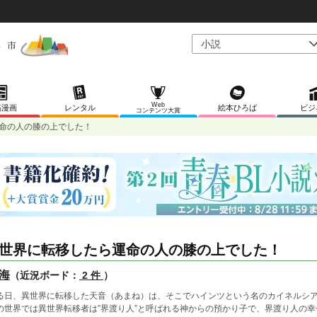
Web
稿漫画
レンタル
絵本ひろば
ビジ
コンテンツ大賞
命の人の膝の上でした！
世界に転移したら運命の人の膝の上でした！
海
（近況ボード：
2 件
）
る日、異世界に転移した天音（あまね）は、そこでハインツという名のカイネルシ
の世界では異世界転移者は”界渡り人”と呼ばれる神からの預かり子で、界渡り人の