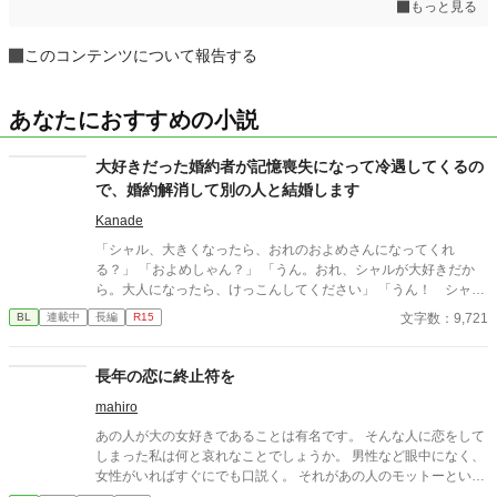
もっと見る
このコンテンツについて報告する
あなたにおすすめの小説
大好きだった婚約者が記憶喪失になって冷遇してくるの
で、婚約解消して別の人と結婚します
Kanade
「シャル、大きくなったら、おれのおよめさんになってくれ
る？」 「およめしゃん？」 「うん。おれ、シャルが大好きだか
ら。大人になったら、けっこんしてください」 「うん！ シャル
もリュシーしゃま、だいしゅき！ およめしゃん、なる！」 ✩
文字数：9,721
BL
連載中
長編
R15
✩ ✩ 幼き日に交わした『約束』。二人が正式に婚約したの
は、シャーロットが十二歳、リュシオンが十七歳のとき。 それ
から三年。リュシオンが事故により記憶喪失になったことで、全
長年の恋に終止符を
てが狂っていく――。 ――――――――――― ✻男しかいな
mahiro
い、αとΩしかいない世界観なので、女性やβといった概念は出て
きません。 ✻独自設定の異世界オメガバースです。 ✻4話までは
あの人が大の女好きであることは有名です。 そんな人に恋をして
毎日更新。その後は週3話の更新を目指します。執筆しながらの
しまった私は何と哀れなことでしょうか。 男性など眼中になく、
更新、遅筆なのでゆっくりペースにはなりますが、完結は保証い
女性がいればすぐにでも口説く。 それがあの人のモットーという
たします。 ☆8/7 15時更新 HOT女性向けランキング42位！ あ
やつでしょう。 どれだけあの人を思っても、無駄だと分かってい