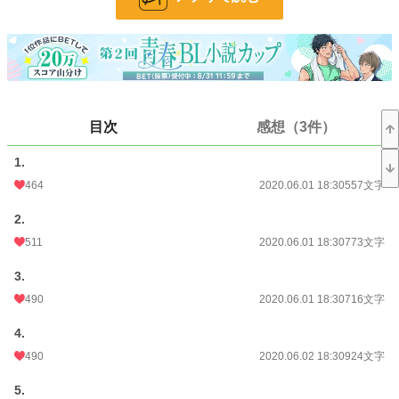
お気に入り
451
24h.ポイント
390 pt
文字数
18,708
更新日時
2020.06.10 18:30
目次
感想（3件）
初回公開日時
2020.06.01 18:30
1.
初回完結日時
2020.06.10 19:27
464
2020.06.01 18:30
557文字
週間ポイント
2,567 pt (3,894 位)
2.
月間ポイント
9,817 pt (4,537 位)
511
2020.06.01 18:30
773文字
年間ポイント
125,260 pt (4,929 位)
3.
累計ポイント
321,473 pt (14,468 位)
490
2020.06.01 18:30
716文字
4.
490
2020.06.02 18:30
924文字
5.