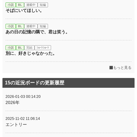
小説
BL
連載中
短編
そばにいてほしい。
小説
BL
連載中
短編
あの日の記憶の隅で、君は笑う。
小説
BL
完結
ｼｮｰﾄｼｮｰﾄ
別に、好きじゃなかった。
もっと見る
15の近況ボードの更新履歴
2026-01-03 00:14:20
2026年
2025-11-02 11:06:14
エントリー