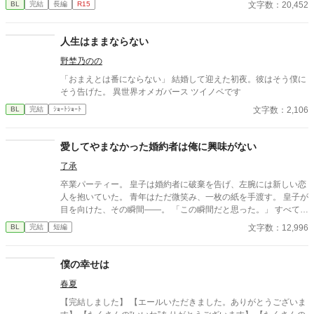
文字数：20,452
BL
完結
長編
R15
りがとうございます😊
ながらなかなか終止符を打てない私についにチャンスがやってき
ました。 これで終らせることが出来る、そう思っていました。
人生はままならない
野埜乃のの
「おまえとは番にならない」 結婚して迎えた初夜。彼はそう僕に
そう告げた。 異世界オメガバース ツイノベです
文字数：2,106
BL
完結
ｼｮｰﾄｼｮｰﾄ
愛してやまなかった婚約者は俺に興味がない
了承
卒業パーティー。 皇子は婚約者に破棄を告げ、左腕には新しい恋
人を抱いていた。 青年はただ微笑み、一枚の紙を手渡す。 皇子が
目を向けた、その瞬間——。 「この瞬間だと思った。」 すべてを
愛で終わらせた、沈黙の恋の物語。 IFストーリーあり 誤字あ
文字数：12,996
BL
完結
短編
れば報告お願いします！
僕の幸せは
春夏
【完結しました】 【エールいただきました。ありがとうございま