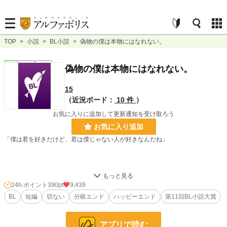
TOP
>
小説
>
BL小説
>
偽物の僕は本物にはなれない。
BL
完結
短編
偽物の僕は本物にはなれない。
15
（近況ボード：
10 件
）
お気に入りに追加して更新通知を受け取ろう
お気に入り追加
「僕は君を好きだけど、君は僕じゃない人が好きなんだね」
ネガティブ主人公。最後は分岐ルート有りのハピエン。
24h.ポイント
390pt
9,439
BL
短編
切ない
分岐エンド
ハッピーエンド
第11回BL小説大賞
小説
3,668 位 / 228,979 件
BL
723 位 / 31,480 件
アプリで読む