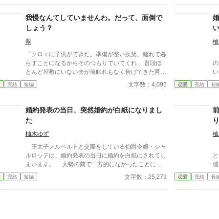
まいました。 病と裏切りによって心と体の両方に
う
傷を負い、絶望の中にいたミラアニアでしたが――そ
ト
我慢なんてしていませんわ。だって、面倒で
んな彼女のもとに、隣国に留学していた年下の幼馴
に
しょう？
染・ザルテアンが現れたことで彼女の日常は一変する
ったの
こととなるのでした。 そして同じくザルテアンの
そ
翠
柚
帰国を切っ掛けにして、元婚約者ライオリードには複
舞
「クロエに子供ができた。準備が整い次第、離れで暮
は
数の不幸が訪れることとなるのでした。
もた
らすことになるからそのつもりでいてくれ」 普段ほ
の
完
とんど屋敷にいない夫が前触れもなく告げてきた言葉
い
後
をきっかけに、レティシアは“三年間”の契約を終わら
と
文字数：4,095
愛
完結
短編
恋愛
完結
短
調
せることにした。 赤の他人を屋敷に迎えることはし
の時
さ
ない。 不要なものに感情を砕く理由などない。 「だ
ま
って、面倒でしょう？」 不誠実な夫も、無意味な結
い
婚約発表の当日、突然婚約が白紙になりまし
婚も、 この際すべて切り捨ててしまいましょう。
た
柚木ゆず
柚
王太子ノルベルトと交際をしている伯爵令嬢・シャ
※
ルロッテは、婚約発表の当日に婚約を白紙にされてし
と
まいます。 大勢の前で一方的になかったことにし
儘
た上に、シャルロッテを罵るノルベルト。彼はシャル
ノ
文字数：25,279
愛
完結
短編
恋愛
完結
長
ロッテを傷付ける言葉を平然と放ち、悪びれもせず去
く
ってゆきます。 しかし――。そんな姿を目で追っ
し
ていたシャルロッテは、気付いてしまうのでした。
し
去りゆくノルベルトの顔はとても悲しげで、罪悪感
分
に押し潰されそうになっていることに。 ※７月２
た