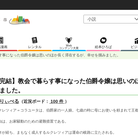
Web
稿漫画
レンタル
絵本ひろば
ビジ
コンテンツ大賞
す事になった伯爵令嬢は思いのほか長く滞在するが、幸せを掴みました。
完結】教会で暮らす事になった伯爵令嬢は思いの
ました。
りぃべる
（近況ボード：
100 件
）
クレツィア＝コラユータは、伯爵家の一人娘。七歳の時に母にお使いを頼まれて王
。
由は、お家騒動のための避難措置である。
年が経ち、まもなく成人するルクレツィアは運命の岐路に立たされる。