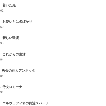
 着いた先
261
 お使いとは名ばかり
250
 新しい環境
195
 これからの生活
204
. 教会の住人アンネッタ
185
．侍女ロミーナ
191
．エルヴェツィオの側近スパーノ