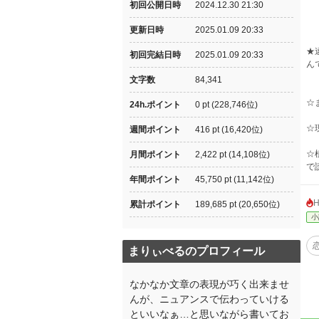
初回公開日時
2024.12.30 21:30
更新日時
2025.01.09 20:33
★
初回完結日時
2025.01.09 20:33
ん
文字数
84,341
☆
24h.ポイント
0 pt (228,746位)
☆
週間ポイント
416 pt (16,420位)
☆
月間ポイント
2,422 pt (14,108位)
で
年間ポイント
45,750 pt (11,142位)
累計ポイント
189,685 pt (20,650位)
小
まりぃべるのプロフィール
なかなか文章の表現が巧く出来ませ
んが、ニュアンスで伝わっていける
といいなぁ…と思いながら書いてお