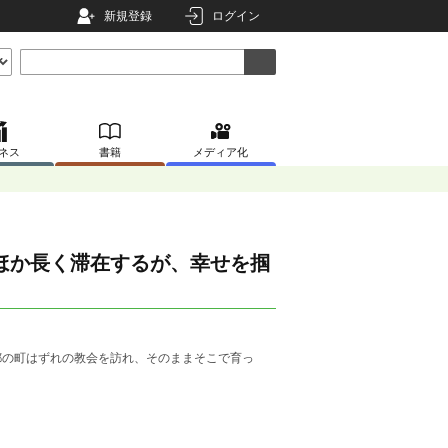
新規登録
ログイン
ネス
書籍
メディア化
ほか長く滞在するが、幸せを掴
都の町はずれの教会を訪れ、そのままそこで育っ