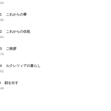
204
１ これからの事
195
２ これからの住処
184
３ ご挨拶
174
４ ルクレツィアの暮らし
162
5 顔を出す
349