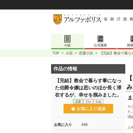
小説
公式漫画
投
TOP
>
小説
>
恋愛小説
>
【完結】教会で暮ら
作品の情報
【
【完結】教会で暮らす事になっ
み
た伯爵令嬢は思いのほか長く滞
在するが、幸せを掴みました。
ま
恋愛
完結
長編
ル
お気に入り追加
た
理
お気に入り
448
八