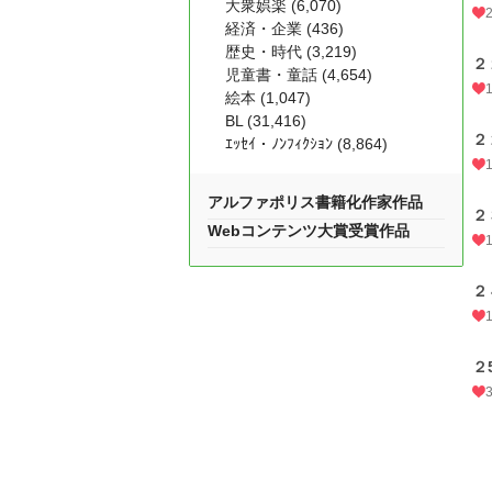
大衆娯楽 (6,070)
経済・企業 (436)
歴史・時代 (3,219)
２
児童書・童話 (4,654)
絵本 (1,047)
BL (31,416)
２
ｴｯｾｲ・ﾉﾝﾌｨｸｼｮﾝ (8,864)
アルファポリス書籍化作家作品
２
Webコンテンツ大賞受賞作品
２
２