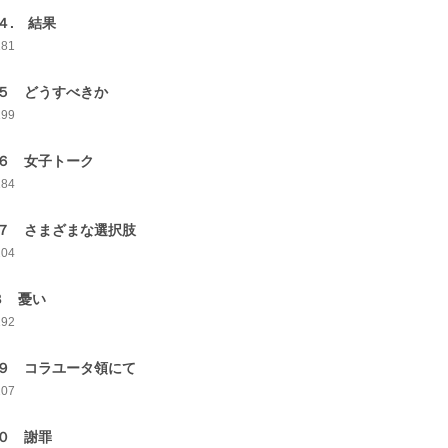
４. 結果
181
５ どうすべきか
199
６ 女子トーク
184
７ さまざまな選択肢
204
８ 憂い
192
９ コラユータ領にて
207
０ 謝罪