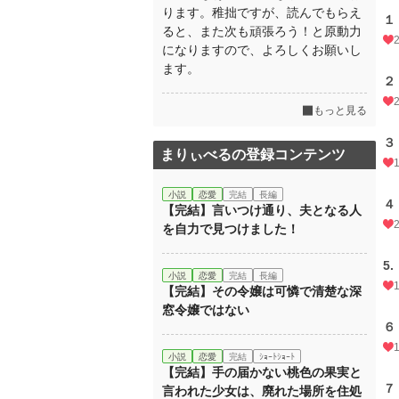
ります。稚拙ですが、読んでもらえ
１
ると、また次も頑張ろう！と原動力
になりますので、よろしくお願いし
ます。
２
もっと見る
３
まりぃべるの登録コンテンツ
小説
恋愛
完結
長編
４
【完結】言いつけ通り、夫となる人
を自力で見つけました！
5
小説
恋愛
完結
長編
【完結】その令嬢は可憐で清楚な深
窓令嬢ではない
６
小説
恋愛
完結
ｼｮｰﾄｼｮｰﾄ
【完結】手の届かない桃色の果実と
７
言われた少女は、廃れた場所を住処