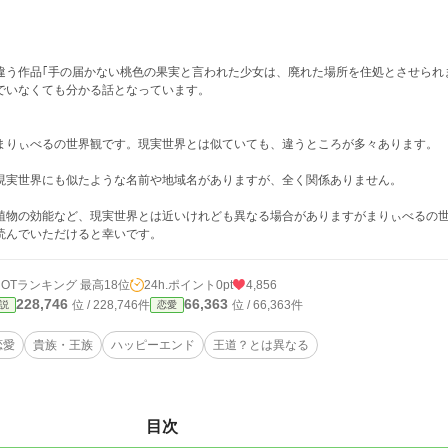
違う作品｢手の届かない桃色の果実と言われた少女は、廃れた場所を住処とさせられ
でいなくても分かる話となっています。
まりぃべるの世界観です。現実世界とは似ていても、違うところが多々あります。
現実世界にも似たような名前や地域名がありますが、全く関係ありません。
植物の効能など、現実世界とは近いけれども異なる場合がありますがまりぃべるの
読んでいただけると幸いです。
HOTランキング 最高18位
24h.ポイント
0pt
4,856
228,746
66,363
位 / 228,746件
位 / 66,363件
説
恋愛
恋愛
貴族・王族
ハッピーエンド
王道？とは異なる
目次