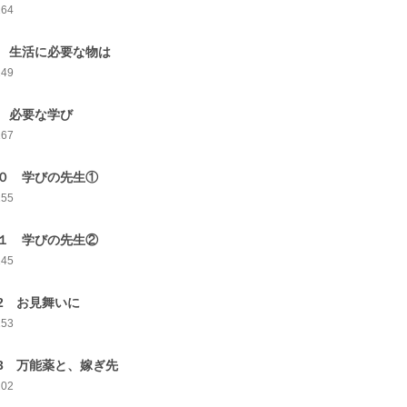
164
 生活に必要な物は
149
 必要な学び
167
０ 学びの先生①
155
１ 学びの先生②
145
2 お見舞いに
153
3 万能薬と、嫁ぎ先
202