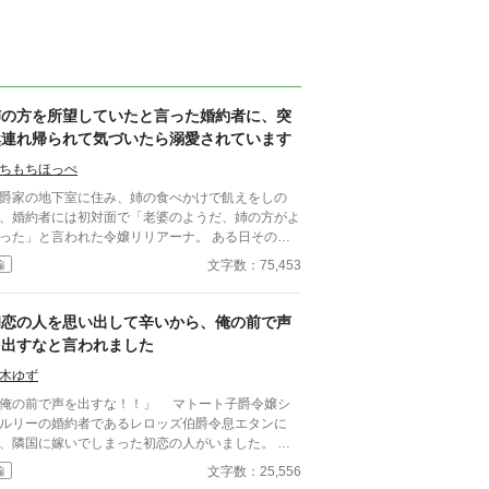
姉の方を所望していたと言った婚約者に、突
然連れ帰られて気づいたら溺愛されています
ちもちほっぺ
爵家の地下室に住み、姉の食べかけで飢えをしの
、婚約者には初対面で「老婆のようだ、姉の方がよ
った」と言われた令嬢リリアーナ。 ある日その婚
者に問答無用で公爵邸に連れ帰られた。 庭の恵み
文字数：75,453
編
口にするたびに肌が輝き、髪が艶めき、体に力が満
ていく。首に巻いたお守りの秘密、十数年続く国の
作の真実、虐げられ続けた令嬢の出生の謎。 全て
初恋の人を思い出して辛いから、俺の前で声
明かされる時、地下室令嬢の逆転劇が始まる。 な
を出すなと言われました
婚約者は今日も庭でグルメリポートを最後まで聞い
いる。
木ゆず
俺の前で声を出すな！！」 マトート子爵令嬢シ
ルリーの婚約者であるレロッズ伯爵令息エタンに
、隣国に嫁いでしまった初恋の人がいました。
ャルリーの声はその女性とそっくりで、聞いている
文字数：25,556
編
恋人になれなかったその人のことを思い出してしま