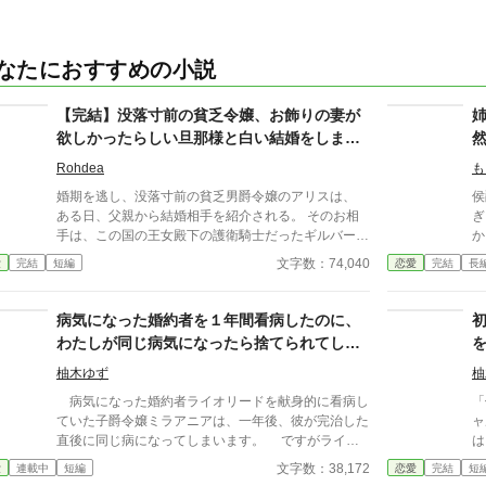
なたにおすすめの小説
【完結】没落寸前の貧乏令嬢、お飾りの妻が
欲しかったらしい旦那様と白い結婚をしまし
たら
Rohdea
も
婚期を逃し、没落寸前の貧乏男爵令嬢のアリスは、
侯
ある日、父親から結婚相手を紹介される。 そのお相
ぎ
手は、この国の王女殿下の護衛騎士だったギルバー
か
ト。 彼は最近、とある事情で王女の護衛騎士を辞め
約
文字数：74,040
愛
完結
短編
恋愛
完結
長
て実家の爵位を継いでいた。 そんな彼が何故、借金
を
の肩代わりをしてまで私と結婚を……？ と思った
ち
ら、 どうやら、彼は“お飾りの妻”を求めていたらし
不
病気になった婚約者を１年間看病したのに、
い。 (なるほど……そういう事だったのね) 彼の事情
が
わたしが同じ病気になったら捨てられてしま
を理解した(つもり)のアリスは、その結婚を受け入れ
お
いました
る事にした。 そうして始まった二人の“白い結婚”生
て
柚木ゆず
柚
活……これは思っていたよりうまくいっている？
病気になった婚約者ライオリードを献身的に看病し
「
と、思ったものの、 何故かギルバートの元、主人で
ていた子爵令嬢ミラアニアは、一年後、彼が完治した
ャ
もあり、 彼の想い人である(はずの)王女殿下が妙な動
直後に同じ病になってしまいます。 ですがライオ
は
きをし始めて……
リードは一切看病をせず、それどころかベッドから動
シ
文字数：38,172
愛
連載中
短編
恋愛
完結
短
けないミラアニアを邪魔者扱いして婚約を解消してし
と