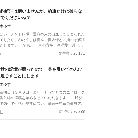
――。そんな理由でエタンは立場を利用してマトー
家に圧力をかけ、自分の前はもちろんのこと不自然
婚約解消は構いませんが、約束だけは破らな
ならないよう人前で声を出すことさえも禁じてしま
いでくださいね？
です。 自分の都合で好き放題するエタン、
んな彼はまだ知りません。 その傍若無人な振る
木ゆず
いと自己中心的な性格が、あまりにも大きな災難を
い、アンドレ様。運命の人に出逢ってしまわれた
らしてしまうことを。 ※１１月１８日、本編
でしたら、わたくしは喜んで貴方様との婚約を解消
結。時期は未定ではありますが、シャルリーのその
たします。 でも。 その方を、生涯愛し続ける
などの番外編の投稿を予定しております。 ※体
約束してくださいね？ もし約束を破ったら、そ
文字数：23,171
編
の影響により一時的に、最新作以外の感想欄を閉じ
は『私』は貴方を―― ※３月１２日本編完結し
せていただいております。
した。３月１３日より、番外編の投稿を始めさせて
ただきます。
前世の記憶が蘇ったので、身を引いてのんび
り過ごすことにします
木ゆず
明日（３月６日）より、もうひとつのエピローグ
番外編の投稿を始めさせていただきます。 我が
で強引で性格が非常に悪い、筆頭侯爵家の嫡男アル
ー。そんな彼を伯爵令嬢エレーヌは『ブレずに力強
文字数：76,788
編
引っ張ってくださる自信に満ちた方』と狂信的に愛
、アルノーが自ら選んだ５人の婚約者候補の１人と
て、アルノーに選んでもらえるよう３年間必死に自
を磨き続けていました。 けれどある日無理がた
り、倒れて後頭部を打ったことで前世の記憶が覚