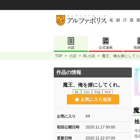
小説
公式漫画
投
TOP
>
小説
>
BL小説
>
魔王、俺を婿にしてく
作品の情報
魔王、俺を婿にしてくれ。
BL
完結
長編
R18
お気に入り追加
魔
お気に入り
69
柚
初回公開日時
2020.11.17 00:00
今
現
更新日時
2020.11.22 07:00