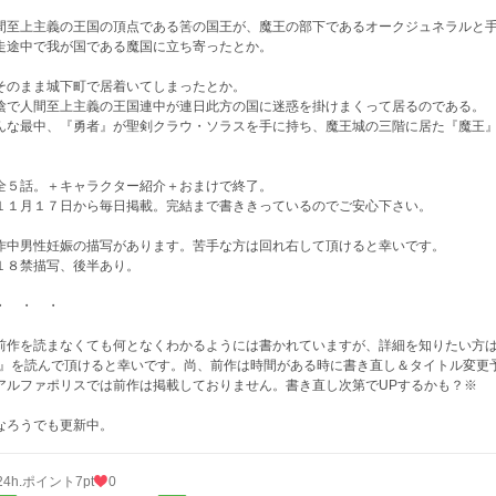
間至上主義の王国の頂点である筈の国王が、魔王の部下であるオークジュネラルと
走途中で我が国である魔国に立ち寄ったとか。
そのまま城下町で居着いてしまったとか。
陰で人間至上主義の王国連中が連日此方の国に迷惑を掛けまくって居るのである。
んな最中、『勇者』が聖剣クラウ・ソラスを手に持ち、魔王城の三階に居た『魔王
全５話。＋キャラクター紹介＋おまけで終了。
１月１７日から毎日掲載。完結まで書ききっているのでご安心下さい。
作中男性妊娠の描写があります。苦手な方は回れ右して頂けると幸いです。
１８禁描写、後半あり。
 ・ ・
前作を読まなくても何となくわかるようには書かれていますが、詳細を知りたい方は
)』を読んで頂けると幸いです。尚、前作は時間がある時に書き直し＆タイトル変更
アルファポリスでは前作は掲載しておりません。書き直し次第でUPするかも？※
なろうでも更新中。
24h.ポイント
7pt
0