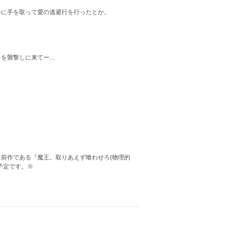
手に手を取って愛の逃避行を行ったとか。
』を襲撃しに来てー…
前作である『魔王。取りあえず喰わせろ(物理的
予定です。※