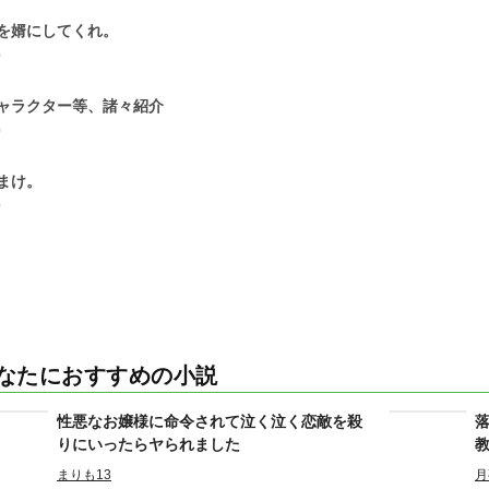
を婿にしてくれ。
0
ャラクター等、諸々紹介
0
まけ。
0
なたにおすすめの小説
性悪なお嬢様に命令されて泣く泣く恋敵を殺
りにいったらヤられました
まりも13
月