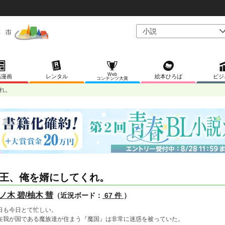
Web
稿漫画
レンタル
絵本ひろば
ビジ
コンテンツ大賞
れ。
王、俺を婿にしてくれ。
ノ木 碧/柚木 彗
（近況ボード：
67 件
）
日も今日とて忙しい。
在我が国である魔族達が住まう『魔国』は非常に迷惑を被っていた。