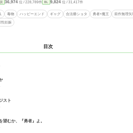
36,974
9,824
位 / 228,789件
位 / 31,417件
説
BL
L
毒物
ハッピーエンド
ギャグ
合法爺ショタ
勇者×魔王
前作無理矢
男性妊娠
目次
0
ヤ
0
ジスト
0
を望むか、『勇者』よ。
0