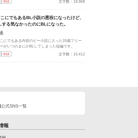
文字数：18,968
R18
らう必要があるという。 ではその方法は？ 「僕を
い」 そんな感じで型破りな聖女様(♂)に振り
される男の話。
どこにでもあるBL小説の悪役になったけど、
Lする気なかったのにBLになった。
承
こにでもある内容のビー小説に入った20歳フリー
ーがいつのまにかBLしてしまった短編です。
文字数：10,412
R18
公式SNS一覧
情報
情報