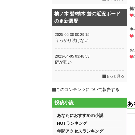
俺
柚ノ木 碧/柚木 彗の近況ボード
の更新履歴
キ
2025-05-30 00:29:15
うっかり呟けない
お
2023-04-05 03:48:53
癖が強い
もっと見る
このコンテンツについて報告する
投稿小説
あ
あなたにおすすめの小説
HOTランキング
年間アクセスランキング