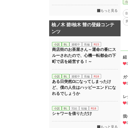
小
もっと見る
B
柚ノ木 碧/柚木 彗の登録コンテ
ンツ
小説
BL
連載中
長編
R15
商店街のお茶屋さん～運命の番にス
ルーされたので、心機一転都会の下
紐
町で店を経営する！～
ガ
小説
BL
連載中
長編
R18
ある日突然Ωになってしまったけ
ど、僕の人生はハッピーエンドにな
れるでしょうか
レ
小説
BL
完結
短編
R18
シャワーを借りただけ
我
もっと見る