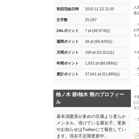
人
初回完結日時
2020.11.22 11:05
逃
文字数
25,297
…
お
24h.ポイント
7 pt (36,974位)
そ
週間ポイント
28 pt (56,925位)
※
月間ポイント
189 pt (52,811位)
１
年間ポイント
1,932 pt (68,099位)
・
累計ポイント
37,641 pt (51,895位)
・
・
柚ノ木 碧/柚木 彗のプロフィー
※
ル
に
※
基本溺愛系が多めの豆腐より柔らか
・
メンタル。溶けている腐女子。更新
やお知らせはTwitterにて報告してい
ます。現在不定期更新中。