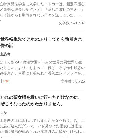
立特異魔法学園に入学したエドガーは、測定不能な
ど微弱な波長しか持たず、「落ちこぼれの導き手」
して誰からも期待されない日々を送っていた。 し
しある日の放課後、エドガーは学園で最も恐れられ
文字数：41,607
最強の戦闘魔術教官、レオン・ヴァレンタインの秘
を知ってしまう。 強大すぎる魔力ゆえに、五感が
走する「過負荷」の激痛に一人で耐え続けていたレ
異世界転生先でアホのふりしてたら執着され
ン。エドガーの底知れぬ静かな波長は、世界で唯
た俺の話
、彼の苦痛を完全に溶かすことができるものだっ
。 「お前は、俺の専属の導き手になるんだ」 痛み
山恐竜
癒やしたことで、冷酷なはずの最強教官から底なし
はよくあるBL魔法学園ゲームの世界に異世界転生
執着と溺愛を向けられるようになり――！？ 孤独
たらしい。よりにもよって、役どころは作中最悪の
二人の魂が共鳴する、極上の救済と溺愛の学園ファ
役令息だ。何重にも張られた没落エンドフラグをへ
。 ※センチネルバースをベースにした独自
折る日々……なんてまっぴらごめんなので、前世の
文字数：6,725
R18
定（特異覚醒者×導き手）です。
キル（引きこもり）を最大限活用して平和を勝ち取
！ ……はずだったのだが、どういうわけか俺の従
が「坊ちゃんの足すべすべ～」なんて言い出し
囚われの聖女様を救いに行っただけなのに、
！？
なぜこうなったのかわかりません。
つか
上最悪の王に囚われてしまった聖女を救うため、王
に忍び込んだグレン。 いざ見つけた聖女には逃走
止用に魔法が籠められた魔道具の足輪が付けられて
た。 それを壊すためには魔力を聖女に受け渡して