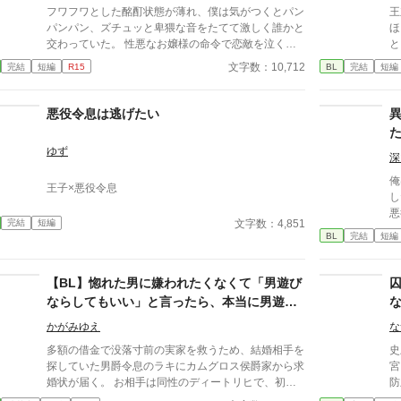
フワフワとした酩酊状態が薄れ、僕は気がつくとパン
王
パンパン、ズチュッと卑猥な音をたてて激しく誰かと
ほ
交わっていた。 性悪なお嬢様の命令で恋敵を泣く泣
と
く殺りに行ったら逆にヤラれちゃった、ちょっとアホ
か
文字数：10,712
完結
短編
R15
BL
完結
短編
な子の話です。 （ムーンライトノベルにも掲載して
る
います）
密
暴
悪役令息は逃げたい
オ
一
ゆず
た
深
を
俺
王子×悪役令息
の
し
な
悪
ンタジー
文字数：4,851
完結
短編
し
BL
完結
短編
設
ス
る
者
【BL】惚れた男に嫌われたくなくて「男遊び
て
ならしてもいい」と言ったら、本当に男遊び
を始められて絶望している侯爵令息の話
かがみゆえ
な
多額の借金で没落寸前の実家を救うため、結婚相手を
史
探していた男爵令息のラキにカムグロス侯爵家から求
宮
婚状が届く。 お相手は同性のディートリヒで、初対
防
面で歓迎されるどころか冷たく突き放されてしまう。
い