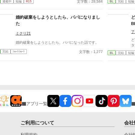
文字数：28,584
連載中
短編
R15
BL
完結
短編
『必要最低限関わるな』 『愛人を作るな』 『男遊び
も
ならしてもいい』 ディートリヒから実家の借金を完
抱けばい
済する条件を言われたラキは、学園で令息たちとの交
回
婚約破棄をしようとしたら、パパになりまし
流を満喫中。 褒め上手なラキの周りには可愛い令息
た
B
が集まり、推し活状態に。 一方、ディートリヒだけ
が嫉妬で胃を痛める日々。 ラキへの恋心を隠し続け
了
ミクリ21
た不器用侯爵令息に、幸せな未来は訪れるのか？ .
ど
婚約破棄をしようとしたら、パパになった話です。
タ
文字数：1,277
完結
ｼｮｰﾄｼｮｰﾄ
BL
完結
短編
アプリ一覧
ご利用について
会社
利用規約
会社