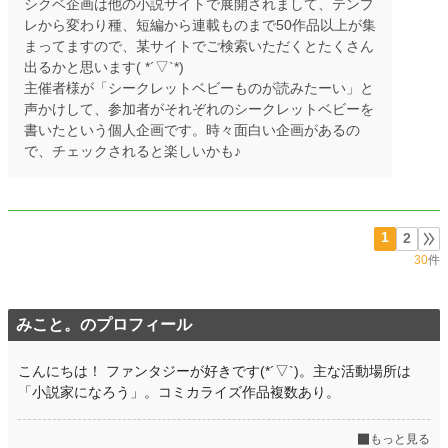
シクベ企画は他の小説サイトで展開されまして、テンプ
レから変わり種、短編から連載ものまで50作品以上が集
まってますので、某サイトでご検索いただくとたくさん
出るかと思います( *´▽`*)
主催者様が「シークレットベビーものが読みたーい」と
声かけして、参加者がそれぞれのシークレットベビーを
書いたという個人企画です。時々面白い企画があるの
で、チェックされると楽しいかも♪
1
2
30
件
みこと。のプロフィール
こんにちは！ ファンタジーが好きです(*´▽`)。主な活動場所は
「小説家になろう」。コミカライズ作品複数あり。
もっと見る