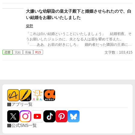
迎えに来る｣その言葉を信じて、隣国の地で彼を待ち続けた……。
それなのに……。 やっとの思いで帰国した帝国の華やかなパーテ
大嫌いな幼馴染の皇太子殿下と婚姻させられたので、白
ィー会場で、一際目立っているのは、彼と、社交界の華と言われ
い結婚をお願いいたしました
る令嬢だった――。 ※校正にAIを使用していますが、自身で考案
したオリジナル小説です。 ※イメージが伝わればと思い、表紙画
柴野
像をAI生成してみました。
「これは白い結婚ということにいたしましょう」 結婚初夜、そ
うお願いしたジェシカに、夫となる人は眉を顰めて答えた。
「……ああ、お前の好きにしろ」 婚約者だった隣国の王弟に別
れを切り出され嫁ぎ先を失った公爵令嬢ジェシカ・スタンナード
文字数：103,415
恋愛
完結
長編
R15
は、幼馴染でありながら、たいへん仲の悪かった皇太子ヒューパ
ートと王命で婚姻させられた。 ヒューパート皇太子には陰なが
ら想っていた令嬢がいたのに、彼女は第二王子の婚約者になって
しまったので長年婚約者を作っていなかったという噂がある。そ
れだというのに王命で大嫌いなジェシカを娶ることになったの
だ。 いくら政略結婚とはいえ、ヒューパートに抱かれるのは嫌
だ。子供ができないという理由があれば離縁できると考えたジェ
シカは白い結婚を望み、ヒューパートもそれを受け入れた。 そ
のはず、だったのだが……？ 離縁を望みながらも徐々に絆され
アプリ一覧
ていく公爵令嬢と、実は彼女のことが大好きで仕方ないツンデレ
皇太子によるじれじれラブストーリー。 ※こちらの作品は小説家
になろうにも重複投稿しています。
公式SNS一覧