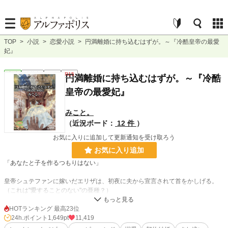
TOP
>
小説
>
恋愛小説
>
円満離婚に持ち込むはずが。～『冷酷皇帝の最愛
妃』
恋愛
連載中
長編
R15
円満離婚に持ち込むはずが。～『冷酷
皇帝の最愛妃』
みこと。
（近況ボード：
12 件
）
お気に入りに追加して更新通知を受け取ろう
お気に入り追加
「あなたと子を作るつもりはない」
皇帝シュテファンに嫁いだエリザは、初夜に夫から宣言されて首をかしげる。
（これは"愛することのない"の亜種？）
前世を思い出したばかりの彼女は、ここが小説『冷酷皇帝の最愛妃』の中だと気
HOTランキング 最高23位
づき、冷静に状況を分析していた。
24h.ポイント
1,649pt
11,419
エリザの役どころは、公爵家が皇帝に押し付けた花嫁で、彼の恋路の邪魔をする