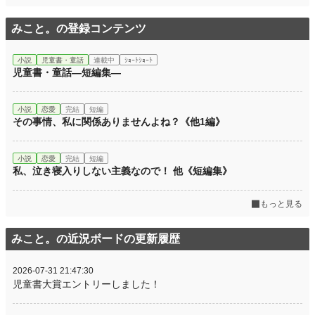
みこと。の登録コンテンツ
小説
児童書・童話
連載中
ｼｮｰﾄｼｮｰﾄ
児童書・童話―短編集―
小説
恋愛
完結
短編
その事情、私に関係ありませんよね？《他1編》
小説
恋愛
完結
短編
私、泣き寝入りしない主義なので！ 他《短編集》
もっと見る
みこと。の近況ボードの更新履歴
2026-07-31 21:47:30
児童書大賞エントリーしました！