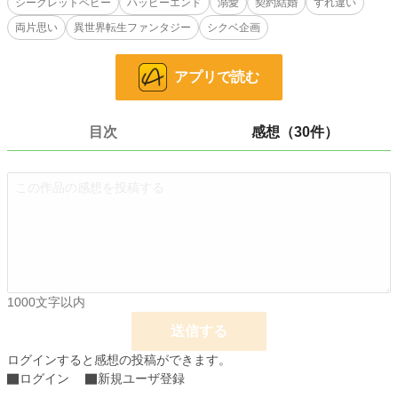
シークレットベビー
ハッピーエンド
溺愛
契約結婚
すれ違い
モブ皇妃。小説のシュテファンは、最終的には運命の恋人アンネと結ばれる。
両片思い
異世界転生ファンタジー
シクベ企画
それは確かに、子どもが出来たら困るだろう。
速やかな"円満離婚"を前提にシュテファンと契約を結んだエリザだったが、とあ
アプリで読む
るキッカケで彼の子を身ごもることになってしまい──？
シュテファンとの契約違反におののき、思わず逃走したエリザに「やっと見つけ
た」と追いすがる夫。
どうやら彼はエリザ一筋だったらしく。あれ？ あなたの恋人アンネはどうした
目次
感想（30件）
の？
※小説家になろう様でも掲載しています
※表紙イラスト：あさぎかな先生にコラージュアートをいただきました
※毎朝7時に更新していく予定です→2月15日からはランダム更新となります。
ご了承ください
小説
847 位 / 228,814 件
1000文字以内
恋愛
475 位 / 66,377 件
送信する
お気に入り
1,286
ログインすると感想の投稿ができます。
24h.ポイント
1,649 pt
ログイン
新規ユーザ登録