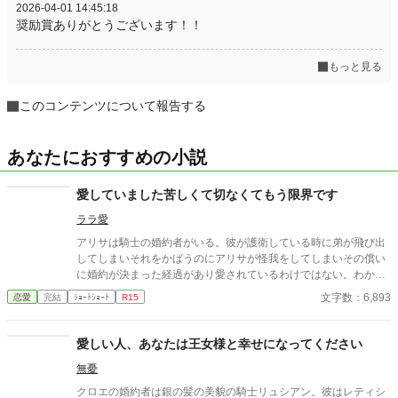
2026-04-01 14:45:18
奨励賞ありがとうございます！！
もっと見る
このコンテンツについて報告する
あなたにおすすめの小説
愛していました苦しくて切なくてもう限界です
ララ愛
アリサは騎士の婚約者がいる。彼が護衛している時に弟が飛び出
してしまいそれをかばうのにアリサが怪我をしてしまいその償い
に婚約が決まった経過があり愛されているわけではない。わかっ
ていたのに彼が優しい眼で女騎士の同期と一緒にいる時苦しくて
文字数：6,893
恋愛
完結
ｼｮｰﾄｼｮｰﾄ
R15
たまらない・・・切ないのは私だけが愛しているから切なくても
う限界・・・
愛しい人、あなたは王女様と幸せになってください
無憂
クロエの婚約者は銀の髪の美貌の騎士リュシアン。彼はレティシ