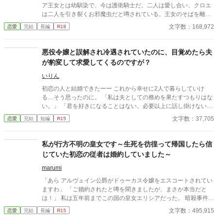
ア王女とは幼馴染で、今は護衛騎士だ。二人は愛し合い、クロエ
は二人を引き裂くお邪魔虫だと噂されている。王女のそばを離れ
ないリュシアンとは、ここ数年、ろくな会話もない。愛されない
文字数：168,972
恋愛
完結
長編
R18
日々に疲れたクロエは、婚約を破棄することを決意し、リュシア
ンに通告したのだが――
悪役令嬢と誤解され冷遇されていたのに、目覚めたら夫
が豹変して求愛してくるのですが？
いりん
初恋の人と結婚できたーー これから幸せに2人で暮らしていけ
る…そう思ったのに。 「私は夫としての務めを果たすつもりはな
い。」 「君を好きになることはない。必要以上に話し掛けないで
くれ」 冷たく拒絶され、離婚届けを取り寄せた。 あと2週間で届
文字数：37,705
恋愛
完結
短編
R15
くーーそうしたら、解放してあげよう。 ショックで熱をだし寝込
むこと1週間。 目覚めると夫がなぜか豹変していて…！？ 「君か
ら話し掛けてくれないのか？」 「もう君が隣にいないのは考えら
私が行方不明の皇女です～生死を彷徨って帰国したら信
れない」 無口不器用夫×優しい鈍感妻 すれ違いから始まる両片思
じていた初恋の従者は婚約していました～
いストーリー
marumi
「あら アルヴェイン公爵がドゥーカス令嬢をエスコートされてい
ますわ」 「ご婚約されたと噂を聞きましたが、まさか本当だと
は！」 私は五年前までこの国の皇女エリシアだった。 暗殺事件に
巻き込まれ、幼なじみで初恋の相手だった従者――アルヴェイン
文字数：495,915
恋愛
完結
長編
R15
公子と共に命からがら隣国、エルダールへ亡命した。 彼の｢必ず