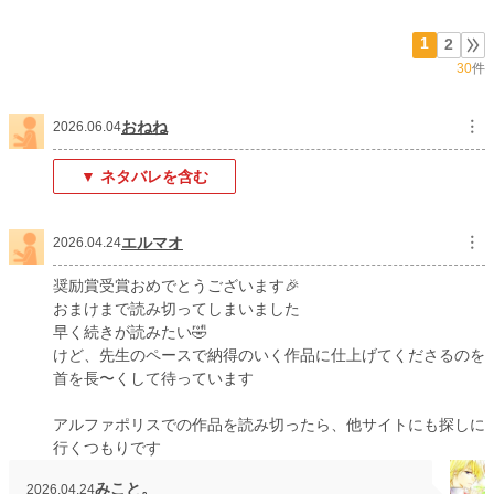
文字数
57,436
更新日時
2026.02.17 15:00
1
2
30
件
初回公開日時
2026.01.31 12:30
週間ポイント
3,090 pt (3,239 位)
おねね
︙
2026.06.04
月間ポイント
19,222 pt (2,471 位)
▼ ネタバレを含む
年間ポイント
304,285 pt (1,929 位)
累計ポイント
308,187 pt (14,889 位)
エルマオ
︙
2026.04.24
奨励賞受賞おめでとうございます🎉
おまけまで読み切ってしまいました
早く続きが読みたい🤣
けど、先生のペースで納得のいく作品に仕上げてくださるのを
首を長〜くして待っています
アルファポリスでの作品を読み切ったら、他サイトにも探しに
行くつもりです
みこと。
2026.04.24