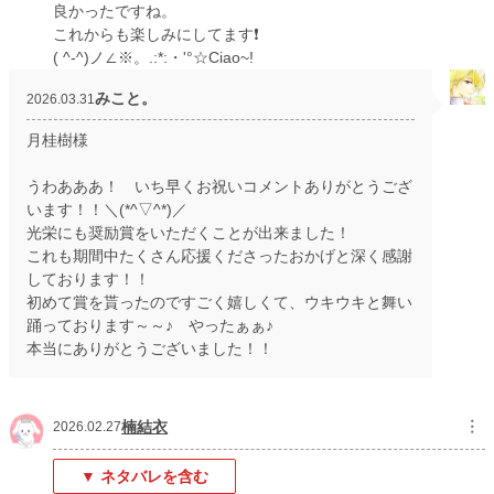
良かったですね。
これからも楽しみにしてます❗
( ^-^)ノ∠※。.:*:・'°☆Ciao~!
みこと。
2026.03.31
月桂樹様
うわあああ！ いち早くお祝いコメントありがとうござ
います！！＼(*^▽^*)／
光栄にも奨励賞をいただくことが出来ました！
これも期間中たくさん応援くださったおかげと深く感謝
しております！！
初めて賞を貰ったのですごく嬉しくて、ウキウキと舞い
踊っております～～♪ やったぁぁ♪
本当にありがとうございました！！
楠結衣
︙
2026.02.27
▼ ネタバレを含む