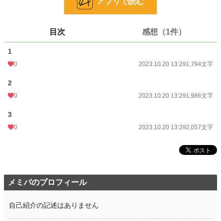
アプリで読む
ファンタジー
53,349 位 / 53,349 件
お気に入り
11
目次
感想（1件）
24h.ポイント
0 pt
1
0
2023.10.20 13:29
1,794文字
文字数
5,837
2
更新日時
2023.10.14 21:26
0
2023.10.20 13:29
1,986文字
初回公開日時
2023.10.14 21:24
3
週間ポイント
0 pt (228,971 位)
0
2023.10.20 13:29
2,057文字
月間ポイント
0 pt (228,971 位)
年間ポイント
182 pt (128,295 位)
累計ポイント
5,142 pt (124,554 位)
メミパのプロフィール
自己紹介の記述はありません