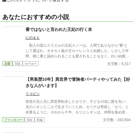
あなたにおすすめの小説
番ではないと言われた王妃の行く末
にのまえ
獣人の国エスラエルの王妃スノーは、人間でありながら“番”と
して選ばれ、オオカミ族の王ローレンスと結婚した。しかし三年
間、彼に番と認められることも愛されることもなく、白い結婚の
まま冷遇され続ける。 それでも王妃として国に尽くしてきたス
文字数：6,317
恋愛
完結
ｼｮｰﾄｼｮｰﾄ
ノーだったが、ある日、ローレンスが別の令嬢レイアーを懐妊さ
せ、側妃として迎えると知る。ついに心が折れたスノーは離縁を
決意し、国を去ろうとする。 しかしその道中、レイアー嬢の実
【男装歴10年】異世界で冒険者パーティやってみた【好
家の襲撃に遭い、スノーは命を落とす寸前、自身の命と引き換え
きな人がいます】
に広域回復魔法で多くの命を救う。 これでスノーの、人生は終
わりのはずだった。 だが次に目を覚ますと、スノーは三年前の
リコピン
結婚式当日に戻っていた。何度死んでも、何度拒絶しても、結婚
前世の兄と共に異世界転生したセリナ。子どもの頃に親を失い、
式の誓いの瞬間へと戻される。 番から逃れようと、スノーは何
兄のシオンと二人で生きていくため、セリナは男装し「セリ」と
度も死を選ぶが――。
名乗るように。それから十年、セリとシオンは、仲間を集め冒険
者パーティを組んでいた。 これは、異世界転生した女の子がお仕
文字数：282,604
ファンタジー
完結
長編
事頑張ったり、恋をして性別カミングアウトのタイミングにモダ
モダしたりしながら過ごす、ありふれた毎日のお話。 ※日常ほの