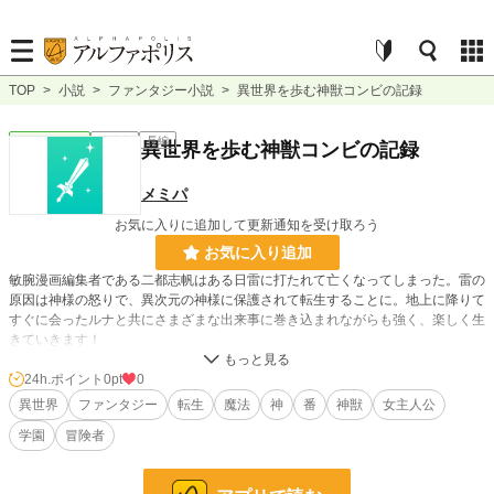
TOP
>
小説
>
ファンタジー小説
>
異世界を歩む神獣コンビの記録
ファンタジー
連載中
長編
異世界を歩む神獣コンビの記録
メミパ
お気に入りに追加して更新通知を受け取ろう
お気に入り追加
敏腕漫画編集者である二都志帆はある日雷に打たれて亡くなってしまった。雷の
原因は神様の怒りで、異次元の神様に保護されて転生することに。地上に降りて
すぐに会ったルナと共にさまざまな出来事に巻き込まれながらも強く、楽しく生
きていきます！
24h.ポイント
0pt
0
異世界
ファンタジー
転生
魔法
神
番
神獣
女主人公
学園
冒険者
これは『美少女に転生しました』の改良版です
小説
228,971 位 / 228,971 件