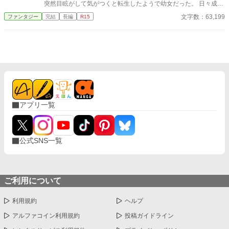
突然目眩がして気がつくと転生したようで幼女だった。 日々成長
しつつネット小説テンプレキターと転生先でのんびりスローライ
文字数：63,199
ファンタジー
完結
長編
R15
フをするための地盤堅めに邁進する。
アプリ一覧
公式SNS一覧
ご利用について
利用規約
ヘルプ
アルファコイン利用規約
投稿ガイドライン