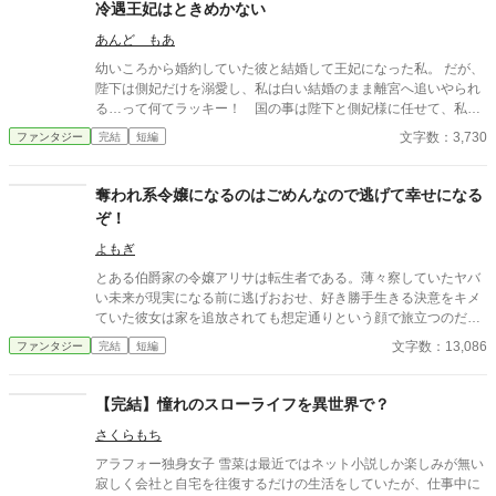
ぼの？系のお話を目指しています。 ※同性愛表現があります。
冷遇王妃はときめかない
あんど もあ
幼いころから婚約していた彼と結婚して王妃になった私。 だが、
陛下は側妃だけを溺愛し、私は白い結婚のまま離宮へ追いやられ
る…って何てラッキー！ 国の事は陛下と側妃様に任せて、私は
このまま離宮で何の責任も無い楽な生活を！…と思っていたの
文字数：3,730
ファンタジー
完結
短編
に…。
奪われ系令嬢になるのはごめんなので逃げて幸せになる
ぞ！
よもぎ
とある伯爵家の令嬢アリサは転生者である。薄々察していたヤバ
い未来が現実になる前に逃げおおせ、好き勝手生きる決意をキメ
ていた彼女は家を追放されても想定通りという顔で旅立つのだっ
た。
文字数：13,086
ファンタジー
完結
短編
【完結】憧れのスローライフを異世界で？
さくらもち
アラフォー独身女子 雪菜は最近ではネット小説しか楽しみが無い
寂しく会社と自宅を往復するだけの生活をしていたが、仕事中に