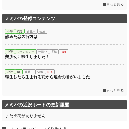
もっと見る
メミパの登録コンテンツ
小説
恋愛
連載中
短編
諦めた恋の行方は
小説
ファンタジー
連載中
長編
R15
美少女に転生しました！
小説
BL
連載中
短編
R18
転生したら生まれる前から運命の番がいました
もっと見る
メミパの近況ボードの更新履歴
まだ投稿がありません
このコンテンツについて報告する