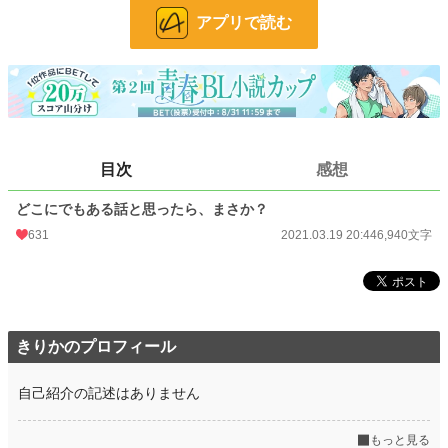
お気に入り
145
アプリで読む
24h.ポイント
0 pt
文字数
6,940
更新日時
2021.03.19 20:44
初回公開日時
2021.03.19 20:44
目次
感想
初回完結日時
2021.03.19 20:44
どこにでもある話と思ったら、まさか？
週間ポイント
70 pt (39,759 位)
631
2021.03.19 20:44
6,940文字
月間ポイント
1,550 pt (18,652 位)
年間ポイント
27,606 pt (16,068 位)
累計ポイント
75,445 pt (35,650 位)
きりかのプロフィール
自己紹介の記述はありません
もっと見る