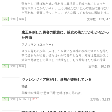
聖女として呼ばれた妹の代わりに異世界に召喚されてしまった、
古河大矢（こがだいや）。 三ヶ月経たないと元の場所に還れない
と言われ、素直に待つことに。 そんな暇してる大矢に興味を持っ
た次期国王となる第一王子が話しかけてきて・・・。 BL。ラブコ
文字数：133,347
BL
完結
長編
メ異世界ファンタジー。
魔王を倒した勇者の凱旋に、親友の俺だけが行かなかっ
た理由
スノウマン（ユッキー）
スラム育ちの少年二人は、１５歳になり神の祝福でスキルを得た
事で道をたがえる。彼らはやがて青年となり、片方は魔王討伐に
旅立つ勇者として華々しい活躍をし、もう片方はただ彼の帰還を
待つ相変わらずスラム暮らしの存在となる。 これは何も持たない
文字数：10,615
BL
完結
短編
青年がただ勇者の帰りを待つ日常を描いた作品です。 無自覚両片
想いの勇者×親友。 読了後、もう一度だけ読み直して頂けると何
か見える世界が変わるかもしれません。
ヴァレンツィア家だけ、形勢が逆転している
狼蝶
美醜逆転世界で”悪食伯爵”と呼ばれる男の話。
文字数：3,323
BL
完結
ｼｮｰﾄｼｮｰﾄ
R15