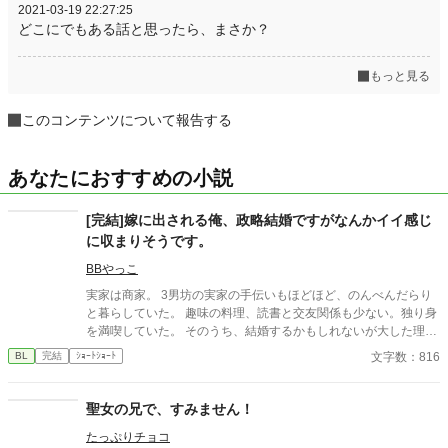
2021-03-19 22:27:25
どこにでもある話と思ったら、まさか？
もっと見る
このコンテンツについて報告する
あなたにおすすめの小説
[完結]嫁に出される俺、政略結婚ですがなんかイイ感じ
に収まりそうです。
BBやっこ
実家は商家。 3男坊の実家の手伝いもほどほど、のんべんだらり
と暮らしていた。 趣味の料理、読書と交友関係も少ない。独り身
を満喫していた。 そのうち、結婚するかもしれないが大した理由
もないんだろうなあ。 そんなおれに両親が持ってきた結婚話。と
文字数：816
BL
完結
ｼｮｰﾄｼｮｰﾄ
いうか、政略結婚だろ？！
聖女の兄で、すみません！
たっぷりチョコ