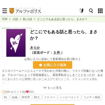
TOP
>
小説
>
BL小説
>
どこにでもある話と思ったら、まさか？
BL
完結
短編
R15
どこにでもある話と思ったら、まさ
か？
きりか
（近況ボード：
5 件
）
お気に入りに追加して更新通知を受け取ろう
お気に入り追加
ストロベリームーンとニュースで言われた月夜の晩に、リストラ対象になった俺
は、アルコールによって現実逃避をし、異世界転生らしきこととなったが、あま
りにありきたりな展開に笑いがこみ上げてきたところ、イケメンが２人現れ
て…。
24h.ポイント
0pt
631
小説
229,046 位 / 229,046 件
BL
短編
異世界
騎士
イケメン
ハッピーエンド
コメディ風味
BL
31,499 位 / 31,499 件