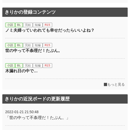
きりかの登録コンテンツ
小説
BL
完結
短編
R15
ノミ夫婦っていわれても幸せだったらいいよね？
小説
BL
完結
短編
R15
世の中って不条理だ！たぶん。
小説
BL
完結
短編
R15
木漏れ日の中で…
もっと見る
きりかの近況ボードの更新履歴
2022-01-21 21:50:48
「世の中って不条理だ！たぶん。」