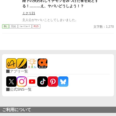
陛下の失われしイチモツをみつけた者を妃とす
る！………え、ヤバいどうしよう！？
ミクリ21
主人公がヤバいことしてしまいました。
文字数：1,270
BL
完結
ｼｮｰﾄｼｮｰﾄ
R15
アプリ一覧
公式SNS一覧
ご利用について