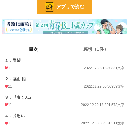
敷かれたレールに背くなど考えもせず、自社のために生きていく現実に何ら違
アプリで読む
和感を抱くことがなかった二人は、周囲の厳格な大人に隠れ無二の親友となっ
た。
特別な境遇、特別な家柄、特別な人間関係が絡むことのない普通の友情を育ん
だ末に、二人は障害だらけの恋に目覚めてゆくのだが……。
目次
感想（1件）
俺達は、遅すぎた春に身を焦がし
背徳の道を選んだ──
１．野望
11
2022.12.28 18:30
831文字
※ BLove様で行われました短編コンテスト、
２．福山 悟
テーマ「禁断の関係」出品作です。
※ 同コンテストにて優秀賞を頂きました。
11
2022.12.29 06:30
959文字
応援してくださった皆さま、ありがとうございました！
３．『奏くん』
小説
29,985 位 / 228,781 件
11
2022.12.29 18:30
1,573文字
BL
7,601 位 / 31,415 件
４．片思い
お気に入り
27
11
2022.12.30 06:30
1,311文字