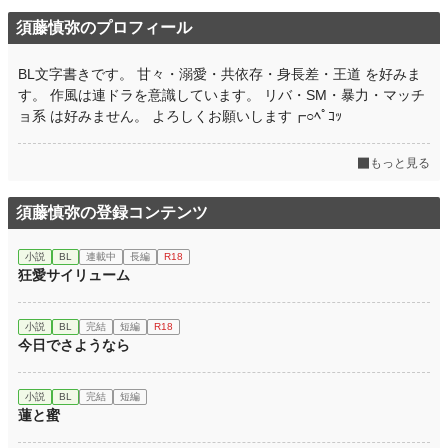
須藤慎弥のプロフィール
BL文字書きです。 甘々・溺愛・共依存・身長差・王道 を好みま
す。 作風は連ドラを意識しています。 リバ・SM・暴力・マッチ
ョ系 は好みません。 よろしくお願いします┏○ﾍﾟｺｯ
もっと見る
須藤慎弥の登録コンテンツ
小説
BL
連載中
長編
R18
狂愛サイリューム
小説
BL
完結
短編
R18
今日でさようなら
小説
BL
完結
短編
蓮と蜜