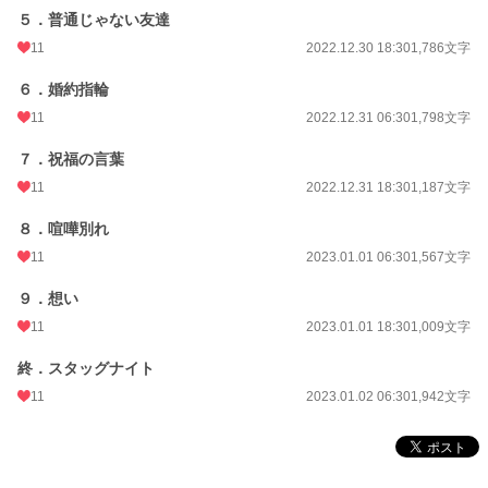
24h.ポイント
14 pt
５．普通じゃない友達
11
2022.12.30 18:30
1,786文字
文字数
13,963
６．婚約指輪
更新日時
2023.01.02 06:30
11
2022.12.31 06:30
1,798文字
初回公開日時
2022.12.28 18:30
７．祝福の言葉
初回完結日時
2023.01.02 12:36
11
2022.12.31 18:30
1,187文字
週間ポイント
21 pt (62,459 位)
８．喧嘩別れ
月間ポイント
63 pt (75,351 位)
11
2023.01.01 06:30
1,567文字
年間ポイント
1,519 pt (73,941 位)
９．想い
累計ポイント
11,879 pt (90,065 位)
11
2023.01.01 18:30
1,009文字
終．スタッグナイト
11
2023.01.02 06:30
1,942文字