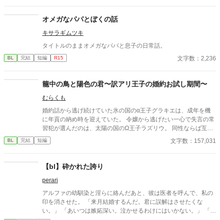
オメガなパパとぼくの話
キサラギムツキ
タイトルのままオメガなパパと息子の日常話。
文字数：2,236
BL
完結
短編
R15
籠中の鳥と陽色の君〜訳アリ王子の婚約お試し期間〜
むらくも
婚約話から逃げ続けていた氷の国のα王子グラキエは、成年を機
に年貢の納め時を迎えていた。 令嬢から逃げたい一心で失言の常
習犯が選んだのは、太陽の国のΩ王子ラズリウ。 同性ならば互い
に別行動が可能だろうと見込んでの事だったけれど、どうにもそ
文字数：157,031
BL
完結
短編
うはいかなくて……？ 本当はもっと、近くに居たい。 自由で居た
いα王子×従順に振る舞うΩ王子の両片想いBL。
【bl】砕かれた誇り
perari
アルファの幼馴染と淫らに絡んだあと、彼は医者を呼んで、私の
印を消させた。 「来月結婚するんだ。君に誤解はさせたくな
い。」 「あいつは嫉妬深い。泣かせるわけにはいかない。」 「君
ももう年頃の残り物のオメガだろ？ 俺の印をつけたまま、他の