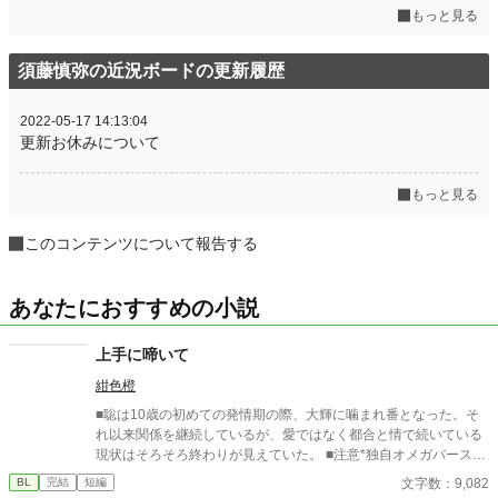
もっと見る
須藤慎弥の近況ボードの更新履歴
2022-05-17 14:13:04
更新お休みについて
もっと見る
このコンテンツについて報告する
あなたにおすすめの小説
上手に啼いて
紺色橙
■聡は10歳の初めての発情期の際、大輝に噛まれ番となった。そ
れ以来関係を継続しているが、愛ではなく都合と情で続いている
現状はそろそろ終わりが見えていた。 ■注意*独自オメガバース設
定。■『それは愛か本能か』と同じ世界設定です。関係は一切な
文字数：9,082
BL
完結
短編
し。