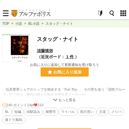
TOP
>
小説
>
BL小説
>
スタッグ・ナイト
BL
完結
短編
スタッグ・ナイト
須藤慎弥
（近況ボード：
1 件
）
お気に入りに追加して更新通知を受け取ろう
お気に入り追加
玩具業界シェアのトップを独走する「Fun Toy」、その背を追う「花咲グルー
プ」の二社は、国内の誰もが知る大手玩具メーカーだ。
しかし、ライバル関係と言っていい両社の令息たちには秘密があった。
24h.ポイント
14pt
110
BL
短編
幼馴染み
御曹司
ライバル
両片思い
王道
メリバ
ただただ世襲を重んじ、ならわしに沿って生きることが当然だと教え込まれて
連ドラ風BL
いた二人。