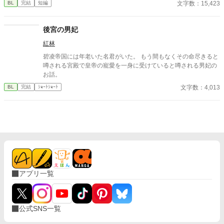
文字数：15,423
BL
完結
短編
アルファとお見合いするなんてありえない。」 彼は冷たく、けれ
どどこか薄情な笑みを浮かべながら、一枚の小切手を私に投げ渡
す。 「長い間、俺に従ってきたんだから、君を傷つけたりはしな
後宮の男妃
い。」 「結婚の日には招待状を送る。必ず来て、席につけよ。」
紅林
--- いくつかのコメントを拝見し、大変申し訳なく思っておりま
す。 私は現在日本語を勉強しており、この文章はAI作品ではあり
碧凌帝国には年老いた名君がいた。 もう間もなくその命尽きると
ませんが、 一部に翻訳ソフトを使用しています。 もし読んでくだ
噂される宮殿で皇帝の寵愛を一身に受けていると噂される男妃の
さる中で日本語のおかしな点をご指摘いただけましたら、 本当に
お話。
ありがたく思います。
文字数：4,013
BL
完結
ｼｮｰﾄｼｮｰﾄ
アプリ一覧
公式SNS一覧