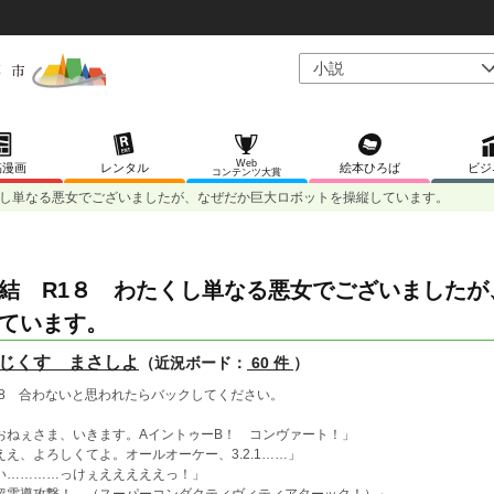
Web
稿漫画
レンタル
絵本ひろば
ビジ
コンテンツ大賞
くし単なる悪女でございましたが、なぜだか巨大ロボットを操縦しています。
結 R1８ わたくし単なる悪女でございました
ています。
じくす まさしよ
（近況ボード：
60 件
）
18 合わないと思われたらバックしてください。
おねぇさま、いきます。AイントゥーB！ コンヴァート！」
ええ、よろしくてよ。オールオーケー、3.2.1……」
い…………っけぇえええええっ！」