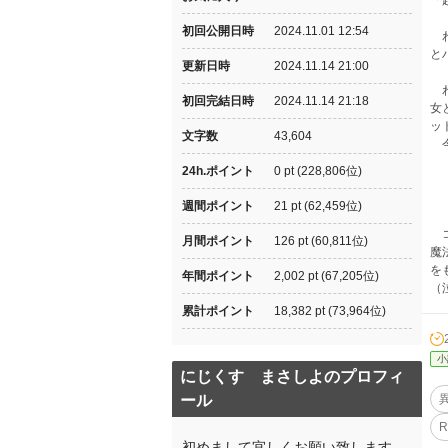
「
初回公開日時
2024.11.01 12:54
わ
と
更新日時
2024.11.14 21:00
わ
初回完結日時
2024.11.14 21:18
女
ッ
文字数
43,604
今
24h.ポイント
0 pt (228,806位)
週間ポイント
21 pt (62,459位)
コ
月間ポイント
126 pt (60,811位)
魔
を
年間ポイント
2,002 pt (67,205位)
（
累計ポイント
18,382 pt (73,964位)
小
にじくす まさしよのプロフィ
ール
初めまして宜しくお願い致します。