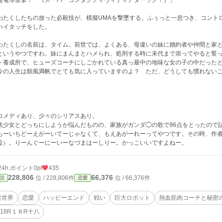
超電導攻撃！ （スーパーコンダクティヴィティアターック！）」
たくしたちの放った必殺技が、模擬UMAを撃墜する。ふぅっと一息つき、コント
ハイタッチをした。
たくしの名前は、タイム。前世では、よくある、母違いの妹に婚約者や仲間と家と
というやつですわ。妹にまんまとハメられ、処刑する時に末代まで祟ってやると誓
ト養成所で、ヒューズコーチにしごかれている真っ最中の地味な女の子の中だった
の人生は順風満帆でとても気に入っていますのよ？ ただ、どうしても慣れないこ
メディあり、少々のシリアスあり。
法少女とどっちにしようか悩んだものの、家族がガンダ◯の歌で96点をとったので
もーいちどーえがーいてーじゃなくて、もえあがーれーってやつです。その時、作者
泣）。りーんぐーにーいーなづまはーしりー。かっこいいですよねー。
24h.ポイント
0pt
435
228,806
66,376
位 / 228,806件
位 / 66,376件
説
恋愛
異世界
恋愛
ハッピーエンド
戦い
巨大ロボット
熱血筋肉コーチと秘密
R18R１８R十八