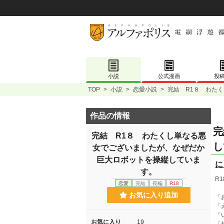
小説
公式漫画
投
TOP
>
小説
>
恋愛小説
>
完結 R1８ わた
作品の情報
完
完結 R1８ わたくし単なる悪
し
女でございましたが、なぜだか
巨大ロボットを操縦していま
に
す。
R
恋愛
完結
長編
R18
お気に入り追加
「
「
「
お気に入り
19