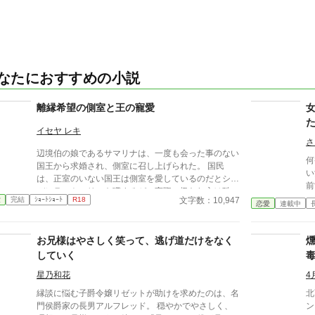
なたにおすすめの小説
離縁希望の側室と王の寵愛
イセヤ レキ
さ
辺境伯の娘であるサマリナは、一度も会った事のない
何番
国王から求婚され、側室に召し上げられた。 国民
い
は、正室のいない国王は側室を愛しているのだとシン
前
デレラストーリーを噂するが、実際の扱われ方は酷い
女
文字数：10,947
愛
完結
ｼｮｰﾄｼｮｰﾄ
R18
ものである。 いつか離縁してくれるに違いない、と
恋愛
連載中
な
願いながらサマリナは暇な後宮生活を、唯一相手にな
しま
ってくれる守護騎士の幼なじみと過ごすのだが──？
っ
お兄様はやさしく笑って、逃げ道だけをなく
※ストーリー構成上、ヒーロー以外との絡みありま
た
す。 シリアス／ ほのぼの ／幼なじみ ／ヒロインが男
していく
前／ 一途／ 騎士／ 王／ ハッピーエンド／ ヒーロー
星乃和花
4
以外との絡み
縁談に悩む子爵令嬢リゼットが助けを求めたのは、名
北
門侯爵家の長男アルフレッド。 穏やかでやさしく、
ン