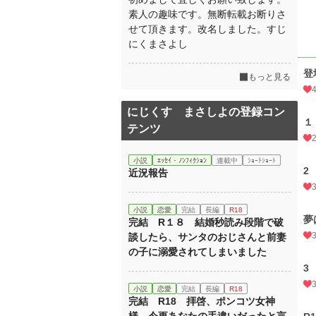
素人の趣味です。無断転載お断りさ
せて頂きます。改名しました。すじ
にくまさよし
登
もっと見る
にじくす まさしよの登録コン
１
テンツ
小説
ｴｯｾｲ・ﾉﾝﾌｨｸｼｮﾝ
連載中
ｼｮｰﾄｼｮｰﾄ
2
近況報告
小説
恋愛
完結
長編
R18
夢
完結 R１８ 結婚秒読み段階で破
談したら、サンタのおじさんと前妻
の子に溺愛されてしまいました
3
小説
恋愛
完結
長編
R18
完結 R18 拝啓、ポンコツ女神