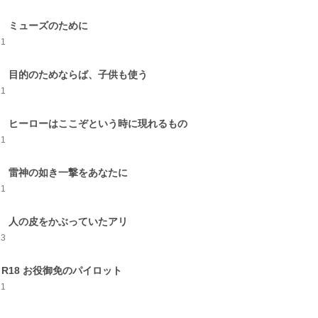
0 ミューズのために
21
1 目的のためならば、子供も使う
21
2 ヒーローはここぞという時に現れるもの
21
3 雷神の如き一撃をあなたに
21
4 人の皮をかぶっていたアリ
23
5 R18 お役御免のパイロット
21