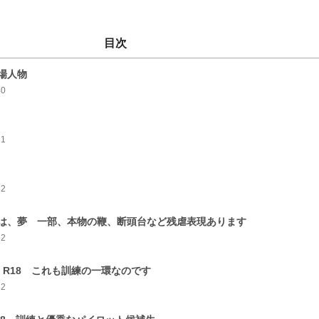
目次
場人物
40
21
32
は、夢 一部、本物の鞭、断頭台など残虐表現あります
32
 R18 これも訓練の一環なのです
32