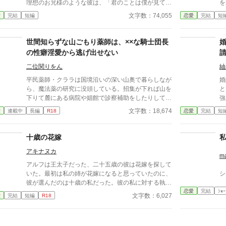
理想のお兄様のような彼は、「君のことは僕が見てい
を
る」と甘く手を差し伸べてくれる。 送り迎え、花や
ぶ
文字数：74,055
愛
完結
短編
恋愛
完結
短
手紙、完璧なエスコート。 守られているだけのはず
に
が、気づけば周囲には「彼女はもうノースウェル侯爵
る
家のもの」という空気ができあがっていて――。 ふ
こ
世間知らずな山ごもり薬師は、××な騎士団長
わふわ優しいのに、実はかなり策略家。 やさしく逃
い
の性癖淫愛から逃げ出せない
げ道をなくしてくるお兄様系ヒーローに、恋愛に疎い
な
令嬢がじわじわ囲い落とされていく、甘くて幸せな溺
重
二位関りをん
紬
愛ラブストーリー。 ――「待つよ」と言いながら、
か
平民薬師・クララは国境沿いの深い山奥で暮らしなが
婚
外堀はきっちり埋めてくる―― （完結済ー本編10話
し
ら、魔法薬の研究に没頭している。招集が下れば山を
と
＋後日談２話）
末
下りて麓にある病院や娼館で診察補助をしたりしてい
強
り
るが、世間知らずなのに変わりはない。 ある日、山
文字数：18,674
愛
連載中
長編
R18
恋愛
完結
短
の中で倒れている男性を発見。彼はなんと騎士団長・
レイルドで女嫌いの噂を持つ人物だった。 当然女嫌
いの噂なんて知らないクララは良心に従い彼を助け、
十歳の花嫁
治療を施す。 だが、レイルドには隠している秘
アキナヌカ
密……性癖があった。 ――君の××××、触らせてもら
m
えないだろうか？
アルフは王太子だった、二十五歳の彼は花嫁を探して
いた。最初は私の姉が花嫁になると思っていたのに、
シ
彼が選んだのは十歳の私だった。彼の私に対する執着
恋愛
完結
ｼｮｰ
はおかしかった。
文字数：6,027
愛
完結
短編
R18