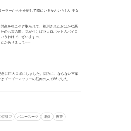
ローラーから手を離して隣にいるかわいらしい少女
財産を根こそぎ取られて、処刑されたおばかな悪
ったのも束の間、気が付けば巨大ロボットのパイロ
というわけでございますの。
とがありまして──
記念に巨大ロボにしました。因みに、ならない言葉
はゴーゴーマッソーの筋肉の人で86でした
の特訓♡
バニースーツ
溺愛
復讐