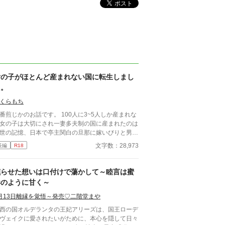
女の子がほとんど産まれない国に転生しまし
た。
くらもち
煎じかのお話です。 100人に3~5人しか産まれな
女の子は大切にされ一妻多夫制の国に産まれたのは
世の記憶、日本で亭主関白の旦那に嫁いびりと男尊
卑な家に嫁いで挙句栄養失調と過労死と言う令和に
文字数：28,973
長編
R18
ってもまだ昭和な家庭！でありえない最後を迎えて
った清水 理央、享年44歳 そんな彼女を不憫に思
た女神が自身の世界の女性至上主義な国に転生させ
燻らせた想いは口付けで蕩かして～睦言は蜜
お話。
毒のように甘く～
月13日離縁を覚悟～発売♡二階堂まや
西の国オルデランタの王妃アリーズは、国王ローデ
ヴェイクに愛されたいがために、本心を隠して日々