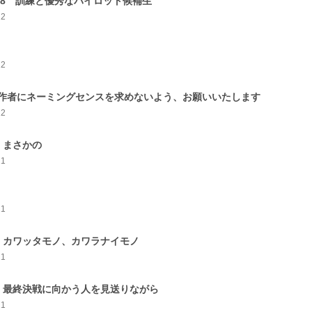
18 訓練と優秀なパイロット候補生
22
4
22
作者にネーミングセンスを求めないよう、お願いいたします
22
 まさかの
21
21
 カワッタモノ、カワラナイモノ
21
 最終決戦に向かう人を見送りながら
21