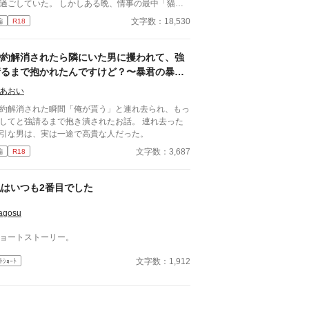
過ごしていた。 しかしある晩、情事の最中「猫か
りはいい加減にしろ」と彼に言われてしまう。 夫
文字数：18,530
編
R18
嫌われたくないが、自分に自信が持てないため涙す
アリーズ。だがローデンヴェイクもまた、言いたい
とを上手く伝えられないもどかしさを密かに抱えて
婚約解消されたら隣にいた男に攫われて、強
た。 気持ちを伝え合った二人は、本音しか口にし
請るまで抱かれたんですけど？〜暴君の暴君
い、隠し立てをしないという約束を交わし、身体を
が暴君過ぎた話〜
ねるが……？ 「こんな本性どこに隠してたんだ
あおい
」 「構って欲しい人だったなんて、思いませんで
約解消された瞬間「俺が貰う」と連れ去られ、もっ
たわ」 さてさて、互いの本性を知った夫婦の行く
してと強請るまで抱き潰されたお話。 連れ去った
やいかに。 +ムーンライトノベルズにも掲載してお
引な男は、実は一途で高貴な人だった。
ます。
文字数：3,687
編
R18
私はいつも2番目でした
agosu
ョートストーリー。
文字数：1,912
ﾄｼｮｰﾄ