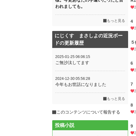
様。今更あなたの手違いだったと言
R
われましても。
もっと見る
にじくす まさしよの近況ボー
５
ドの更新履歴
2025-01-25 06:06:15
ご無沙汰してます
6
2024-12-30 05:56:28
7
今年もお世話になりました
もっと見る
8
このコンテンツについて報告する
投稿小説
9