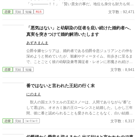
「っ――――！！」 「賢い貴女の事だ。地位も身分も財力も何も
かもが貴女にとっては高嶺の花だと元々分かっていたのでしょ
文字数：92,471
恋愛
完結
短編
R15
う？そんな感情を持っているだけ時間が無駄だと思いません
か？」 クロエの気持ちなどお構いなしに、言葉は続けられる。既
に想い人がいる。気持ちが迷惑。諦めろ。時間の無駄。彼は止ま
「悪気はない」と幼馴染の従者を庇い続けた婚約者へ、
らず話し続ける。彼が口を開く度に、まるで弾丸のように心を抉
真実を突きつけて婚約解消いたします
っていった。 ＊＊＊＊＊＊ ・執筆時間空けてしまった間に途中過
程が気に食わなくなったので、設定などを少し変えて改稿してい
あずきまんま
ます。
公爵令嬢セシリアは、婚約者である伯爵令息ジュリアンとの仲を
深めようと努めていたが、観劇やティータイム、街歩きに至るま
で、ことごとく彼の幼馴染兼専属従者・レオンに邪魔され続けて
いた。セシリアやその父である公爵が度重なる非礼を注意・抗議
文字数：8,941
恋愛
完結
短編
しても、ジュリアンは「悪気はないんだ」「寛容になりなさい」
と一向に取り合わず、従者の暴走を放置し続ける。 無数の不誠実
な対応に堪忍袋の緒が切れたセシリアは、綿密な記録を携え、建
番ではないと言われた王妃の行く末
国記念夜会という晴れの舞台で決着をつけることを決意。大勢の
にのまえ
貴族が見守る中、逃げ場のない完璧な証拠とともに婚約解消を突
きつけ、身勝手な二人と身内を庇い続けた伯爵家を社会的な破滅
獣人の国エスラエルの王妃スノーは、人間でありながら“番”と
へと追い込んでいく。
して選ばれ、オオカミ族の王ローレンスと結婚した。しかし三年
間、彼に番と認められることも愛されることもなく、白い結婚の
まま冷遇され続ける。 それでも王妃として国に尽くしてきたス
文字数：6,317
恋愛
完結
ｼｮｰﾄｼｮｰﾄ
ノーだったが、ある日、ローレンスが別の令嬢レイアーを懐妊さ
せ、側妃として迎えると知る。ついに心が折れたスノーは離縁を
決意し、国を去ろうとする。 しかしその道中、レイアー嬢の実