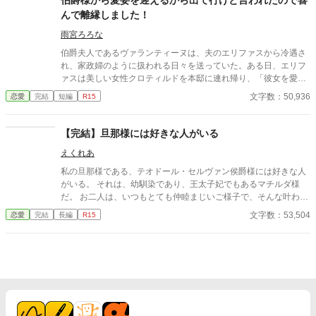
伯爵様から愛妾を迎えるから出て行けと言われたので喜
家の襲撃に遭い、スノーは命を落とす寸前、自身の命と引き換え
んで離縁しました！
に広域回復魔法で多くの命を救う。 これでスノーの、人生は終
わりのはずだった。 だが次に目を覚ますと、スノーは三年前の
雨宮ろろな
結婚式当日に戻っていた。何度死んでも、何度拒絶しても、結婚
伯爵夫人であるヴァランティーヌは、夫のエリファスから冷遇さ
式の誓いの瞬間へと戻される。 番から逃れようと、スノーは何
れ、家政婦のように扱われる日々を送っていた。ある日、エリフ
度も死を選ぶが――。
ァスは美しい女性クロティルドを本邸に連れ帰り、「彼女を愛妾
にする。お前との婚姻は終わりだ」と冷酷に離縁を言い渡す。ヴ
文字数：50,936
恋愛
完結
短編
R15
ァランティーヌは引き留めることもせず、静かにそれを受け入れ
て館を去った。 自由の身となった彼女を待っていたのは、以前か
ら彼女の類まれなる意匠の才能と清らかな心を慕っていた、隣国
【完結】旦那様には好きな人がいる
の若き公爵カジミールだった。カジミールの領地で温かく迎えら
えくれあ
れ、本来の輝きを取り戻していくヴァランティーヌ。 一方、彼女
を失った伯爵邸は、ヴァランティーヌの細やかな差配がなくなっ
私の旦那様である、テオドール・セルヴァン侯爵様には好きな人
たことで急速に機能不全に陥り、没落の一途をたどる。激しい後
がいる。 それは、幼馴染であり、王太子妃でもあるマチルダ様
悔に苛まれたエリファスは彼女を連れ戻そうとするが、そこには
だ。 お二人は、いつもとても仲睦まじいご様子で、そんな叶わぬ
驚くべき真実と、完璧なまでの「ざまぁ」が待ち受けていた。
お二人の恋をそっと見守るのが私の日常だった。 そんなある日、
文字数：53,504
恋愛
完結
長編
R15
夜会にめったに顔を出さない王太子殿下に、ダンスに誘われて。
それがきっかけで、私の日常は少しずつ変化し始めた。