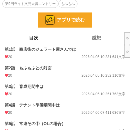
第9回ライト文芸大賞エントリー
もふもふ
これからお話するお店は、店主といっしょに切り盛りするもふもふＡＩが温泉水
ジェラートを開いていることで有名な場所だ。
アプリで読む
小説
228,851 位 / 228,851 件
目次
感想
ライト文芸
9,587 位 / 9,587 件
お気に入り
9
第1話 商店街のジェラート屋さんでは
20
2026.04.05 10:23
1,641文字
24h.ポイント
0 pt
第2話 もふもふとの対面
文字数
100,520
20
2026.04.05 10:25
2,110文字
更新日時
2026.06.19 07:29
第3話 育成期間中は
初回公開日時
2026.04.05 10:23
20
2026.04.05 10:25
1,763文字
初回完結日時
2026.06.19 07:30
第4話 テナント準備期間中は
週間ポイント
28 pt (56,925 位)
20
2026.04.06 07:41
1,636文字
月間ポイント
196 pt (52,128 位)
第5話 常連その①（OLの場合）
年間ポイント
19,931 pt (20,183 位)