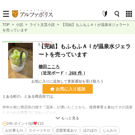
TOP
>
小説
>
ライト文芸小説
>
【完結】もふもふＡＩが温泉水ジェラート
を売っています
ライト文芸
完結
長編
R15
【完結】もふもふＡＩが温泉水ジェラ
ートを売っています
櫛田こころ
（近況ボード：
268 件
）
お気に入りに追加して更新通知を受け取ろう
お気に入り追加
とある町の、とある商店街では。
何年か前に商店街の端で『温泉』が湧いたことから、復興事業も兼ねてその温泉
にまつわる商業でにぎわっていた。
温泉施設はもちろんのこと、その温泉を『飲める』ように加工して様々な商品が
24h.ポイント
0pt
210
販売されている。
お仕事もの
スイーツテロ
恋愛要素あり
ほのぼの
じんわり