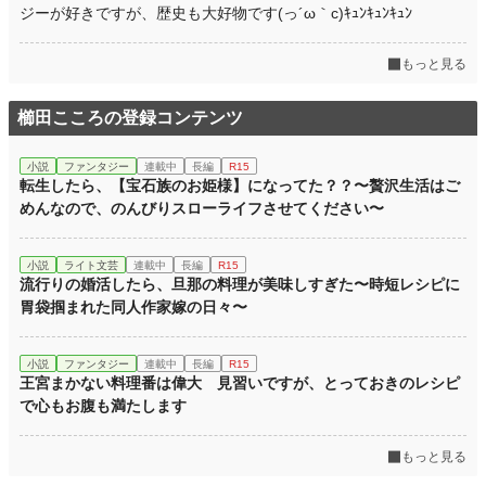
ジーが好きですが、歴史も大好物です(っ´ω｀c)ｷｭﾝｷｭﾝｷｭﾝ
もっと見る
櫛田こころの登録コンテンツ
小説
ファンタジー
連載中
長編
R15
転生したら、【宝石族のお姫様】になってた？？〜贅沢生活はご
めんなので、のんびりスローライフさせてください〜
小説
ライト文芸
連載中
長編
R15
流行りの婚活したら、旦那の料理が美味しすぎた〜時短レシピに
胃袋掴まれた同人作家嫁の日々〜
小説
ファンタジー
連載中
長編
R15
王宮まかない料理番は偉大 見習いですが、とっておきのレシピ
で心もお腹も満たします
もっと見る