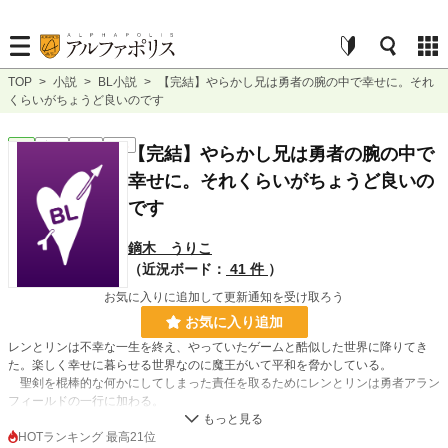
TOP
>
小説
>
BL小説
>
【完結】やらかし兄は勇者の腕の中で幸せに。それ
くらいがちょうど良いのです
BL
完結
長編
R18
【完結】やらかし兄は勇者の腕の中で
幸せに。それくらいがちょうど良いの
です
鏑木 うりこ
（近況ボード：
41 件
）
お気に入りに追加して更新通知を受け取ろう
お気に入り追加
レンとリンは不幸な一生を終え、やっていたゲームと酷似した世界に降りてき
た。楽しく幸せに暮らせる世界なのに魔王がいて平和を脅かしている。
聖剣を棍棒的な何かにしてしまった責任を取るためにレンとリンは勇者アラン
フィールドの一行に加わる。
勘違いしたり、やらかしたり、シチューを食べたりしながら、二人の中は深まっ
て行く。
HOTランキング 最高21位