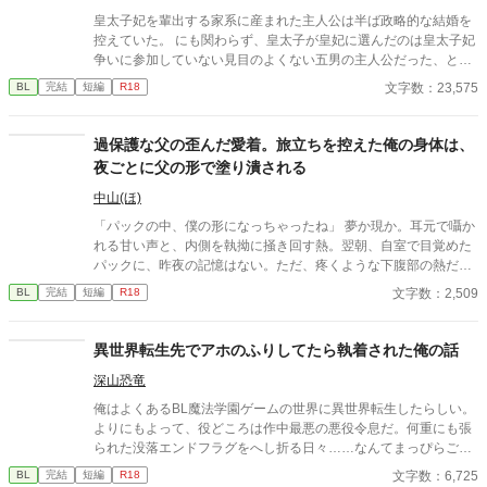
皇太子妃を輩出する家系に産まれた主人公は半ば政略的な結婚を
控えていた。 にも関わらず、皇太子が皇妃に選んだのは皇太子妃
争いに参加していない見目のよくない五男の主人公だった、とい
うお話。
文字数：23,575
BL
完結
短編
R18
過保護な父の歪んだ愛着。旅立ちを控えた俺の身体は、
夜ごとに父の形で塗り潰される
中山(ほ)
「パックの中、僕の形になっちゃったね」 夢か現か。耳元で囁か
れる甘い声と、内側を執拗に掻き回す熱。翌朝、自室で目覚めた
パックに、昨夜の記憶はない。ただ、疼くような下腹部の熱だけ
が残っていた。 相談しようと向かった相手こそが、自分を侵食し
文字数：2,509
BL
完結
短編
R18
ている張本人だとも知らずに、パックは父の部屋の扉を開く。 こ
のお話はムーンライトでも投稿してます〜
異世界転生先でアホのふりしてたら執着された俺の話
深山恐竜
俺はよくあるBL魔法学園ゲームの世界に異世界転生したらしい。
よりにもよって、役どころは作中最悪の悪役令息だ。何重にも張
られた没落エンドフラグをへし折る日々……なんてまっぴらごめ
んなので、前世のスキル（引きこもり）を最大限活用して平和を
文字数：6,725
BL
完結
短編
R18
勝ち取る！ ……はずだったのだが、どういうわけか俺の従者が