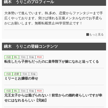
鏑木 うりこのプロフィール
大体勢いで進んでいます。BL多め、恋愛からファンタジーまで手
広くやっております。突けば壊れる豆腐メンタルなのでお手柔ら
かにお願いします。無断転載禁止/AI学習禁止です！
もっと見る
鏑木 うりこの登録コンテンツ
小説
BL
完結
長編
R18
転生したら子持ちだったのに皇帝陛下が嫁になれと迫ってくる
小説
恋愛
完結
長編
ミリーとお嬢様の幸せ
小説
BL
完結
長編
R18
元王太子からは逃げられない！前世からの婚約者らしいですが幸
せにはなれるらしい【完結】