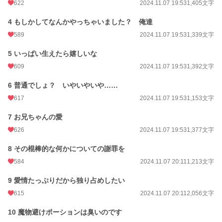
622
2024.11.07 19:53
1,405文字
24h.ポイント
120 pt
4 もしかしてなんかやっちゃいました？ 俺達
文字数
56,815
589
2024.11.07 19:53
1,339文字
更新日時
2024.11.29 18:15
5 いっぱい生えたら嬉しいな
609
2024.11.07 19:53
1,392文字
初回公開日時
2024.11.07 19:53
6 普通でしょ？ いやいやいや……
初回完結日時
2025.04.24 22:22
617
2024.11.07 19:53
1,153文字
週間ポイント
865 pt (9,967 位)
7 お兄ちゃんの愛
月間ポイント
3,850 pt (10,256 位)
626
2024.11.07 19:53
1,377文字
年間ポイント
54,579 pt (9,767 位)
8 その棍棒的な何かについての謝罪を
累計ポイント
195,460 pt (20,284 位)
584
2024.11.07 20:11
1,213文字
9 愛情たっぷりだから独り占めしたい
615
2024.11.07 20:11
2,056文字
10 魔物避けポーションは臭いのです