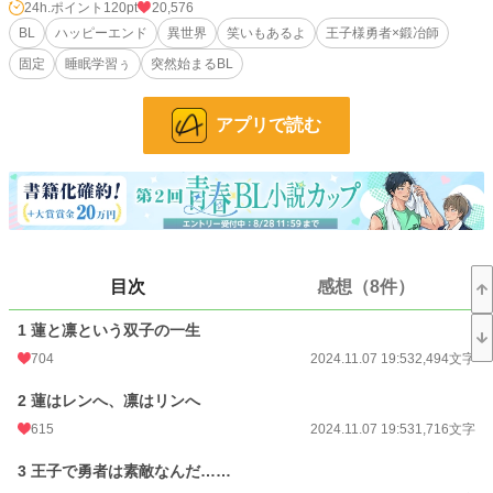
24h.ポイント
120pt
20,576
BL
ハッピーエンド
異世界
笑いもあるよ
王子様勇者×鍛冶師
完結済み、全36話予定5万字程の話です。
固定
睡眠学習ぅ
突然始まるBL
お笑い封印失敗しました_:(´ཀ`」 ∠):
⚪︎王子様の勇者アランフィールド×鍛冶師のレン（兄）
アプリで読む
後半少しだけ
⚪︎魔王ルーセウス×薬師のリン(弟)
で、構成されております。
一気に書いたので誤字脱字があるかと思います。教えて頂けたら嬉しいです。
(話数を明記して頂けると探す時凄く助かります！)なお、誤字に見えてわざと効
果として使っている場所はそのままになります。
目次
感想（8件）
多忙時、お返事を返す事ができない事があります。コメント等全て読ませていた
だいておりますが、その辺りは申し訳ございません。
1 蓮と凛という双子の一生
704
2024.11.07 19:53
2,494文字
後、ないとは思いますがAI学習とかさせないでね！
2 蓮はレンへ、凛はリンへ
小説
9,904 位 / 228,851 件
615
2024.11.07 19:53
1,716文字
BL
2,148 位 / 31,439 件
3 王子で勇者は素敵なんだ……
お気に入り
620