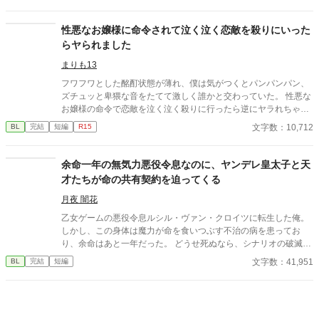
「坊ちゃんの足すべすべ～」なんて言い出して！？
性悪なお嬢様に命令されて泣く泣く恋敵を殺りにいった
らヤられました
まりも13
フワフワとした酩酊状態が薄れ、僕は気がつくとパンパンパン、
ズチュッと卑猥な音をたてて激しく誰かと交わっていた。 性悪な
お嬢様の命令で恋敵を泣く泣く殺りに行ったら逆にヤラれちゃっ
た、ちょっとアホな子の話です。 （ムーンライトノベルにも掲載
文字数：10,712
BL
完結
短編
R15
しています）
余命一年の無気力悪役令息なのに、ヤンデレ皇太子と天
才たちが命の共有契約を迫ってくる
月夜 闇花
乙女ゲームの悪役令息ルシル・ヴァン・クロイツに転生した俺。
しかし、この身体は魔力が命を食いつぶす不治の病を患ってお
り、余命はあと一年だった。 どうせ死ぬなら、シナリオの破滅フ
ラグを回避し、誰の記憶にも残らず静かに消え去りたい。 そう願
文字数：41,951
BL
完結
短編
って王太子アルフレッドに婚約破棄を申し出た。 ――だが、それ
がすべての狂気の始まりだった。 「君の手はひどく冷たいね。ま
るで死人のようだ。……婚約の破棄は認めない」 何も望まず、た
だ消えようとするルシルの儚げな諦観は、逆に攻略対象たちのド