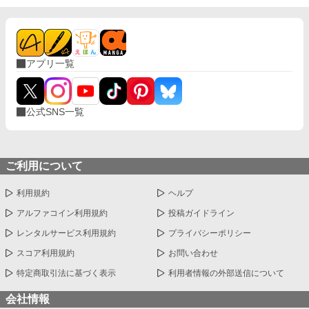
ス黒い支配欲と執着に火をつけてしまう。 ヤンデレ王太子アルフ
レッドの圧倒的な拘束。 実直な騎士ガレッドの盲目的な献身。 天
才魔術師ノアの狂気的な探究。 ルシルが死の淵へ沈み込もうとし
たとき、三人は神の理に逆らう禁忌の魔術を実行する。 それは、
自らの命と魔力をルシルの身体へ直接繋ぎ止める『命の共有契
アプリ一覧
約』だった――。 「君はもう、どこへも行けない。永遠に、私た
ちと共にあるんだ」 死んで逃げることすら許されない豪奢な鳥籠
の中、悪役令息は息が詰まるほど甘い絶望と幸福に溺れていく。
ヤンデレ執着BLファンタジー、ここに開幕。
公式SNS一覧
ご利用について
利用規約
ヘルプ
アルファコイン利用規約
投稿ガイドライン
レンタルサービス利用規約
プライバシーポリシー
スコア利用規約
お問い合わせ
特定商取引法に基づく表示
利用者情報の外部送信について
会社情報