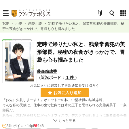
TOP
>
小説
>
恋愛小説
>
定時で帰りたい私と、残業常習犯の美形部長。秘
密の夜食がきっかけで、胃袋も心も掴みました
恋愛
完結
長編
定時で帰りたい私と、残業常習犯の美
形部長。秘密の夜食がきっかけで、胃
袋も心も掴みました
藤森瑠璃香
（近況ボード：
1 件
）
お気に入りに追加して更新通知を受け取ろう
お気に入り追加
「お先に失礼しまーす！」がモットーの私、中堅社員の結城志穂。
そんな私の天敵は、仕事の鬼で社内では氷の王子と恐れられる完璧美男子・一条
部長だ。
ある夜、忘れ物を取りに戻ったオフィスで、デスクで倒れるように眠る部長を発
見してしまう。差し入れた温かいスープを、彼は疲れ切った顔で、でも少しだけ
嬉しそうに飲んでくれた。
24h.ポイント
14pt
148