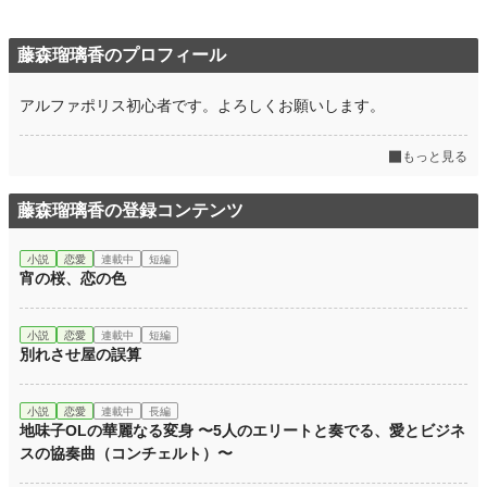
藤森瑠璃香のプロフィール
アルファポリス初心者です。よろしくお願いします。
もっと見る
藤森瑠璃香の登録コンテンツ
小説
恋愛
連載中
短編
宵の桜、恋の色
小説
恋愛
連載中
短編
別れさせ屋の誤算
小説
恋愛
連載中
長編
地味子OLの華麗なる変身 〜5人のエリートと奏でる、愛とビジネ
スの協奏曲（コンチェルト）〜