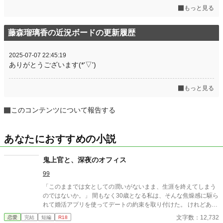
もっと見る
藤森瑠璃香の近況ボードの更新履歴
2025-07-07 22:45:19
ありがとうございます(*'▽')
もっと見る
このコンテンツについて報告する
あなたにおすすめの小説
鬼上官と、深夜のオフィス
99
「このままでは女としての潤いがないまま、生涯を終えてしまう
のではないか。」 間もなく30歳となる私は、そんな焦燥感に駆ら
れて婚活アプリを使ってデートの約束を取り付けた。 けれどある
日の残業中、アプリを操作しているところを会社の同僚の「鬼上
文字数：12,732
恋愛
完結
短編
R18
官」こと佐久間君に見られてしまい……？ 「婚活アプリで相手を