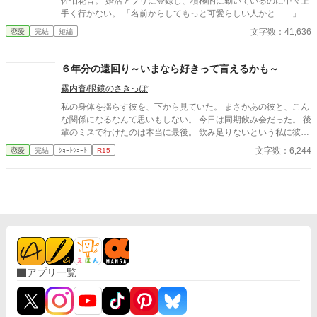
佐伯花音。 婚活アプリに登録し、積極的に動いているのに中々上
な前田くん』（隼人友人、サリー） 『初恋旅行に出かけます』
手く行かない。 「名前からしてもっと可愛らしい人かと……」っ
（山口ヒカル） 『物狂ほしや色と情』（名取葉子） 『さくやこ
てどういうこと？ そんな男、こっちから願い下げ！ ——でもだか
文字数：41,636
恋愛
完結
短編
の』（江原あきら） 『爆走織姫はやさぐれ彦星と結ばれたい！』
らって、イケメンで仕事もできる副社長……こんなハイスペ男子
（阿久津）
も求めてないっ！ って思ってたんだけどな。気が付いた時には既
に副社長の手の内にいた。
６年分の遠回り～いまなら好きって言えるかも～
霧内杳/眼鏡のさきっぽ
私の身体を揺らす彼を、下から見ていた。 まさかあの彼と、こん
な関係になるなんて思いもしない。 今日は同期飲み会だった。 後
輩のミスで行けたのは本当に最後。 飲み足りないという私に彼は
付き合ってくれた。 彼とは入社当時、部署は違ったが同じ仕事に
文字数：6,244
恋愛
完結
ｼｮｰﾄｼｮｰﾄ
R15
携わっていた。 きっとあの頃のわたしは、彼が好きだったんだと
思う。 けれど仕事で負けたくないなんて私のちっぽけなプライド
のせいで、その一線は越えられなかった。 でも、あれから変わっ
た私なら……。 ****** 2021/05/29 公開 ****** 表紙 いもこは妹
pixivID:11163077
アプリ一覧