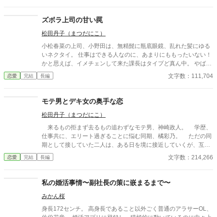
探すくらいだったら、俺を相手にすりゃいい話じゃないです
か。」 鬼上官な同僚に翻弄される、深夜のオフィスでの出来事。
ズボラ上司の甘い罠
※性的な事柄をモチーフとしていますが その描写は薄いです。
松田丹子（まつだにこ）
小松春菜の上司、小野田は、無精髭に瓶底眼鏡、乱れた髪にゆる
いネクタイ。 仕事はできる人なのに、あまりにももったいない！
かと思えば、イメチェンして来た課長はタイプど真ん中。 やば
い。見惚れる。一体これで仕事になるのか？ 上司の魅力から逃れ
文字数：111,704
恋愛
完結
長編
ようとしながら逃れきれず溺愛される、自分に自信のないフツー
の女子の話。になる予定。
モテ男とデキ女の奥手な恋
松田丹子（まつだにこ）
来るもの拒まず去るもの追わずなモテ男、神崎政人。 学歴、
仕事共に、エリート過ぎることに悩む同期、橘彩乃。 ただの同
期として接していた二人は、ある日を境に接近していくが、互い
に近づく勇気がないまま、関係をこじらせていく。 そんなじれ
文字数：214,266
恋愛
完結
長編
じれな話です。 ＊学歴についての偏った見解が出てきますので、
ご了承の上ご覧ください。（1/23追記） ＊エセ関西弁とエセ博多
弁が出てきます。 ＊拙著『神崎くんは残念なイケメン』の登場人
私の婚活事情〜副社長の策に嵌まるまで〜
物が出てきますが、単体で読めます。 ただし、こちらの方が後
みかん桜
の話になるため、前著のネタバレを含みます。 ＊作品に出てくる
団体は実在の団体と関係ありません。 関連作品（どれも政人が出
身長172センチ。 高身長であること以外ごく普通のアラサーOL、
ます。時系列順。カッコ内主役） 『期待外れな吉田さん、自由人