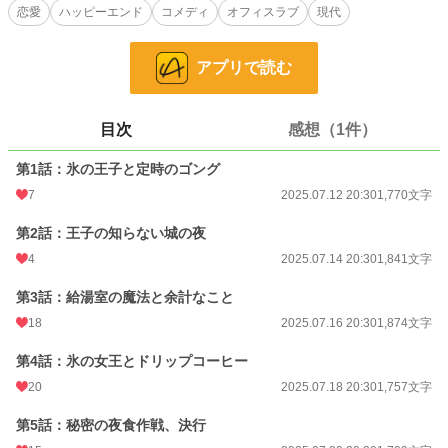
その日を境に、誰もいないオフィスでの「秘密の夜食」が始まった。
恋愛
ハッピーエンド
コメディ
オフィスラブ
現代
仕事では見せない、少しだけ抜けた素顔、美味しそうにご飯を食べる姿、ふとし
た時に見せる優しい笑顔。
会社での厳しい上司と、二人きりの時の可愛い人。そのギャップを知ってしまっ
アプリで読む
たら、もう、ただの上司だなんて思えない。
これは、美味しいご飯から始まる、少し大人で、甘くて温かいオフィスラブ。
目次
感想（1件）
小説
30,185 位 / 228,638 件
第1話：氷の王子と定時のゴング
恋愛
12,910 位 / 66,327 件
7
2025.07.12 20:30
1,770文字
お気に入り
69
第2話：王子の知らない城の夜
24h.ポイント
14 pt
4
2025.07.14 20:30
1,841文字
文字数
18,961
第3話：給湯室の魔法と余計なこと
更新日時
2025.08.01 20:30
18
2025.07.16 20:30
1,874文字
初回公開日時
2025.07.12 20:30
第4話：氷の女王とドリップコーヒー
初回完結日時
2025.08.31 07:16
20
2025.07.18 20:30
1,757文字
週間ポイント
140 pt (29,604 位)
第5話：秘密の夜食作戦、決行