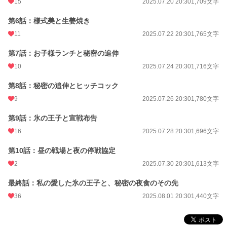
15
2025.07.20 20:30
1,709文字
月間ポイント
560 pt (32,922 位)
第6話：様式美と生姜焼き
年間ポイント
14,256 pt (25,124 位)
11
2025.07.22 20:30
1,765文字
累計ポイント
23,887 pt (65,328 位)
第7話：お子様ランチと秘密の追伸
10
2025.07.24 20:30
1,716文字
第8話：秘密の追伸とヒッチコック
9
2025.07.26 20:30
1,780文字
第9話：氷の王子と宣戦布告
16
2025.07.28 20:30
1,696文字
第10話：昼の戦場と夜の停戦協定
2
2025.07.30 20:30
1,613文字
最終話：私の愛した氷の王子と、秘密の夜食のその先
36
2025.08.01 20:30
1,440文字