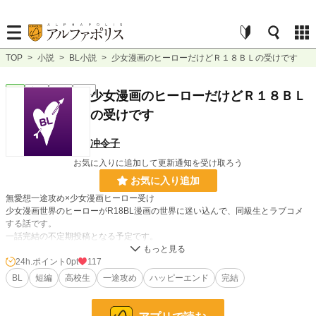
TOP
>
小説
>
BL小説
>
少女漫画のヒーローだけどＲ１８ＢＬの受けです
BL
完結
短編
R18
少女漫画のヒーローだけどＲ１８ＢＬ
の受けです
冲令子
お気に入りに追加して更新通知を受け取ろう
お気に入り追加
無愛想一途攻め×少女漫画ヒーロー受け
少女漫画世界のヒーローがR18BL漫画の世界に迷い込んで、同級生とラブコメ
する話です。
一話完結の不定期投稿となる予定です。
24h.ポイント
0pt
117
小説
228,925 位 / 228,925 件
BL
短編
高校生
一途攻め
ハッピーエンド
完結
BL
31,455 位 / 31,455 件