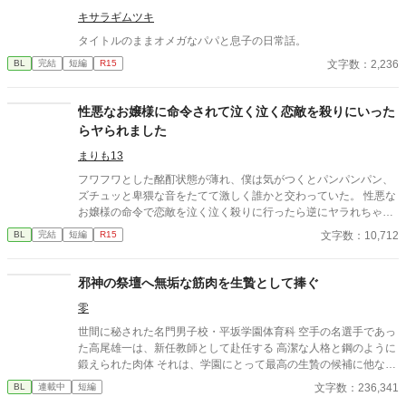
キサラギムツキ
タイトルのままオメガなパパと息子の日常話。
文字数：2,236
BL
完結
短編
R15
性悪なお嬢様に命令されて泣く泣く恋敵を殺りにいった
らヤられました
まりも13
フワフワとした酩酊状態が薄れ、僕は気がつくとパンパンパン、
ズチュッと卑猥な音をたてて激しく誰かと交わっていた。 性悪な
お嬢様の命令で恋敵を泣く泣く殺りに行ったら逆にヤラれちゃっ
た、ちょっとアホな子の話です。 （ムーンライトノベルにも掲載
文字数：10,712
BL
完結
短編
R15
しています）
邪神の祭壇へ無垢な筋肉を生贄として捧ぐ
零
世間に秘された名門男子校・平坂学園体育科 空手の名選手であっ
た高尾雄一は、新任教師として赴任する 高潔な人格と鋼のように
鍛えられた肉体 それは、学園にとって最高の生贄の候補に他なら
なかった 至高の筋肉を持つ、精神を削られ意志をなくした青年を
文字数：236,341
BL
連載中
短編
太古の神に捧げるため、“水”、“風”、“土”の信奉者達が暗躍する 意