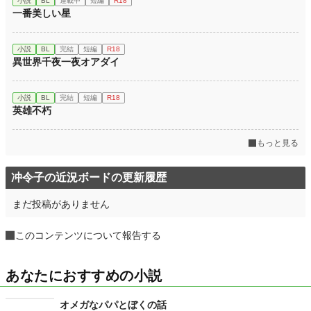
小説
BL
連載中
短編
R18
一番美しい星
小説
BL
完結
短編
R18
異世界千夜一夜オアダイ
小説
BL
完結
短編
R18
英雄不朽
もっと見る
冲令子の近況ボードの更新履歴
まだ投稿がありません
このコンテンツについて報告する
あなたにおすすめの小説
オメガなパパとぼくの話