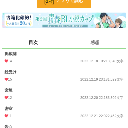
お気に入り
25
アプリで読む
24h.ポイント
0 pt
文字数
17,080
更新日時
2022.12.28 20:09
初回公開日時
2022.12.18 19:21
目次
感想
初回完結日時
2022.12.28 20:09
掲載誌
週間ポイント
21 pt (62,459 位)
14
2022.12.18 19:21
3,340文字
月間ポイント
126 pt (60,811 位)
総受け
15
2022.12.19 23:18
1,529文字
年間ポイント
1,589 pt (72,861 位)
宮坂
累計ポイント
17,995 pt (74,712 位)
12
2022.12.20 22:18
3,302文字
密室
11
2022.12.21 22:02
2,452文字
告白