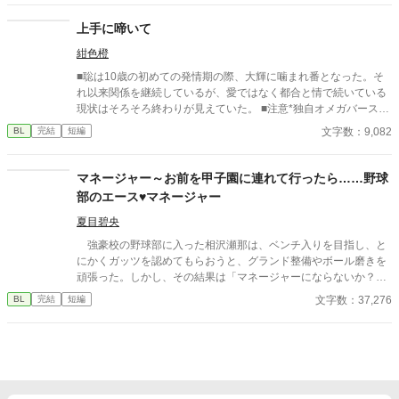
志をなくし筋肉の操り人形と化した“デク” 消える教師 山奥の男子
校で繰り広げられるダークファンタジー
上手に啼いて
紺色橙
■聡は10歳の初めての発情期の際、大輝に噛まれ番となった。そ
れ以来関係を継続しているが、愛ではなく都合と情で続いている
現状はそろそろ終わりが見えていた。 ■注意*独自オメガバース設
定。■『それは愛か本能か』と同じ世界設定です。関係は一切な
文字数：9,082
BL
完結
短編
し。
マネージャー～お前を甲子園に連れて行ったら……野球
部のエース♥マネージャー
夏目碧央
強豪校の野球部に入った相沢瀬那は、ベンチ入りを目指し、と
にかくガッツを認めてもらおうと、グランド整備やボール磨きを
頑張った。しかし、その結果は「マネージャーにならないか？」
という監督からの言葉。瀬那は葛藤の末、マネージャーに転身す
文字数：37,276
BL
完結
短編
る。 一方、才能溢れるピッチャーの戸田遼悠。瀬那は遼悠の才
能を羨ましく思っていたが、マネージャーとして関わる内に、遼
悠が文字通り血のにじむような努力をしている事を知る。