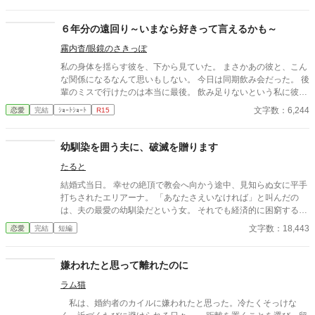
た、私だって彼と婚約したかったと、親にごねてもそれは無理な
話だよと言い聞かされた それじゃあ、結婚するまでは、リアムは
６年分の遠回り～いまなら好きって言えるかも～
ミアのものね？そう、勝手に思い込んだミアは段々アメリアを邪
霧内杳/眼鏡のさきっぽ
魔者扱いをするようになって・・・ ＊作者ご都合主義の世界観の
フィクションです
私の身体を揺らす彼を、下から見ていた。 まさかあの彼と、こん
な関係になるなんて思いもしない。 今日は同期飲み会だった。 後
輩のミスで行けたのは本当に最後。 飲み足りないという私に彼は
付き合ってくれた。 彼とは入社当時、部署は違ったが同じ仕事に
文字数：6,244
恋愛
完結
ｼｮｰﾄｼｮｰﾄ
R15
携わっていた。 きっとあの頃のわたしは、彼が好きだったんだと
思う。 けれど仕事で負けたくないなんて私のちっぽけなプライド
のせいで、その一線は越えられなかった。 でも、あれから変わっ
幼馴染を囲う夫に、破滅を贈ります
た私なら……。 ****** 2021/05/29 公開 ****** 表紙 いもこは妹
たると
pixivID:11163077
結婚式当日。 幸せの絶頂で教会へ向かう途中、見知らぬ女に平手
打ちされたエリアーナ。 「あなたさえいなければ」と叫んだの
は、夫の最愛の幼馴染だという女。 それでも経済的に困窮する実
家を救うため、エリアーナは泣き寝入りするしかなかった。
文字数：18,443
恋愛
完結
短編
嫌われたと思って離れたのに
ラム猫
私は、婚約者のカイルに嫌われたと思った。冷たくそっけな