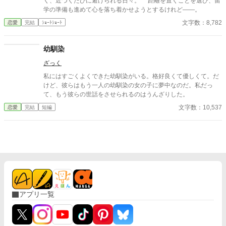
く、近づくたびに避けられる日々。 距離を置くことを選び、留
学の準備も進めて心を落ち着かせようとするけれど——。
文字数：8,782
恋愛
完結
ｼｮｰﾄｼｮｰﾄ
幼馴染
ざっく
私にはすごくよくできた幼馴染がいる。格好良くて優しくて。だ
けど、彼らはもう一人の幼馴染の女の子に夢中なのだ。私だっ
て、もう彼らの世話をさせられるのはうんざりした。
文字数：10,537
恋愛
完結
短編
アプリ一覧