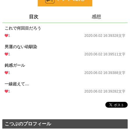
さらっと読める短めストーリー。
微エロ？ Ｒ指定はありませんが恋愛要素あります。
目次
感想
大丈夫な方のみどうぞ。
これで何回目だろう
小説
228,667 位 / 228,667 件
1
2020.06.02 16:39
328文字
恋愛
66,338 位 / 66,338 件
男運のない幼馴染
お気に入り
4
1
2020.06.02 16:39
511文字
24h.ポイント
0 pt
鈍感ガール
文字数
1,509
1
2020.06.02 16:39
388文字
更新日時
2020.06.02 16:39
一線超えて…
初回公開日時
2020.06.02 16:39
1
2020.06.02 16:39
282文字
初回完結日時
2020.06.02 16:39
週間ポイント
0 pt (228,667 位)
月間ポイント
0 pt (228,667 位)
こつぶのプロフィール