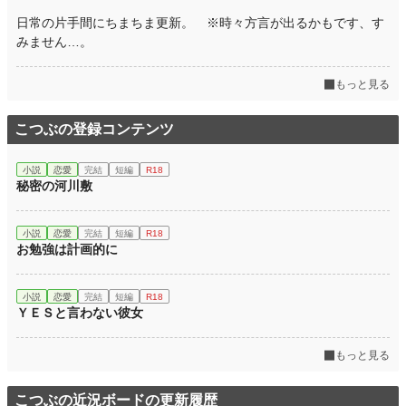
年間ポイント
168 pt (129,397 位)
日常の片手間にちまちま更新。 ※時々方言が出るかもです、す
累計ポイント
5,395 pt (122,453 位)
みません…。
もっと見る
こつぶの登録コンテンツ
小説
恋愛
完結
短編
R18
秘密の河川敷
小説
恋愛
完結
短編
R18
お勉強は計画的に
小説
恋愛
完結
短編
R18
ＹＥＳと言わない彼女
もっと見る
こつぶの近況ボードの更新履歴