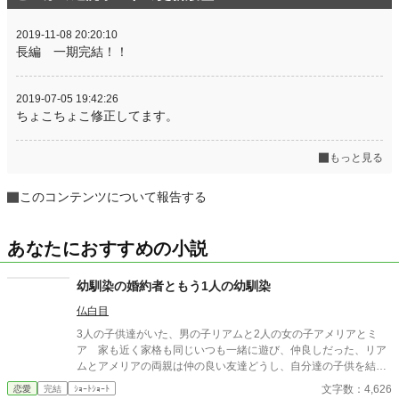
2019-11-08 20:20:10
長編 一期完結！！
2019-07-05 19:42:26
ちょこちょこ修正してます。
もっと見る
このコンテンツについて報告する
あなたにおすすめの小説
幼馴染の婚約者ともう1人の幼馴染
仏白目
3人の子供達がいた、男の子リアムと2人の女の子アメリアとミ
ア 家も近く家格も同じいつも一緒に遊び、仲良しだった、リア
ムとアメリアの両親は仲の良い友達どうし、自分達の子供を結婚
させたいね、と意気投合し赤ちゃんの時に婚約者になった、それ
文字数：4,626
恋愛
完結
ｼｮｰﾄｼｮｰﾄ
を知ったミア なんだかずるい！私だけ仲間外れだわと思ってい