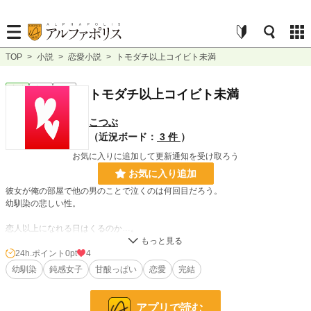
TOP
>
小説
>
恋愛小説
>
トモダチ以上コイビト未満
恋愛
完結
短編
トモダチ以上コイビト未満
こつぶ
（近況ボード：
3 件
）
お気に入りに追加して更新通知を受け取ろう
お気に入り追加
彼女が俺の部屋で他の男のことで泣くのは何回目だろう。
幼馴染の悲しい性。
恋人以上になれる日はくるのか…。
24h.ポイント
0pt
4
幼馴染
鈍感女子
甘酸っぱい
恋愛
完結
鈍感ガールと繊細ボーイの青春ストーリー。
幼馴染が突然男になったら彼女はどうするのか。
アプリで読む