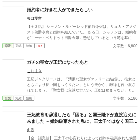
れ、尊厳を踏みにじられたイザラ。 だが、彼女は涙を見せず、
侯爵家の誇りを守るため不当な破棄を断固として拒否。たった一
婚約者に好きな人ができたらしい
人で反撃の証拠集めを開始する。 彼女が助力を求めたのは、社
矢口愛留
交界から距離を置き、冷徹と噂される辺境伯アレクシス。彼は、
イザラの持つ鋼のような意志と冷静な知性を見抜き、彼女の非公
【全３話】 シャノン・ルビーレッド伯爵令嬢は、リュカ・アメジ
式な協力者となる。 しかし、そんな彼女を待っていたのは「辺
スト侯爵令息と婚約を結んでいた。 ある日、シャノンは、婚約者
境伯と不貞を働いている」という、さらに悪質な濡れ衣だった―
がニーナ・ペリドット男爵令嬢に懸想しているという噂を耳にす
―
る。 シャノンは断罪を回避するため、リュカとの婚約を円満に解
文字数：6,800
恋愛
完結
短編
R15
消しようとするが――。 ※ エブリスタに習作として掲載したもの
を改稿した作品です。 ※ 小説家になろうにも掲載しています。
ガチの聖女が王妃になったあと
こじまき
王妃ジャクリーヌは、「清廉な聖女ヴァレリーと結婚し、彼女と
ともにより良い国をつくりたい」という夫から、離縁を言い渡さ
れてしまう。「聖女様は立派な方だが、王妃は務まらない」と二
人を諭すも否定され、廃妃となって隣国の公爵に嫁ぐことに。一
文字数：5,180
恋愛
完結
短編
方ジャクリーヌの言葉を否定した国王は、次第に新しい王妃の言
動に違和感を覚えるようになる。 聖女は、決して悪人ではない。
けれども、王妃には向いていなかった。 ※小説家になろうにも投
王妃教育を辞退したら「困る」と国王陛下が直接迎えに
稿しています。
来ました ～婚約破棄された私に、王太子ではなく国王陛
下が求婚してきます〜
由香
【全一話完結】 王太子の心変わりによって婚約を破棄された侯爵