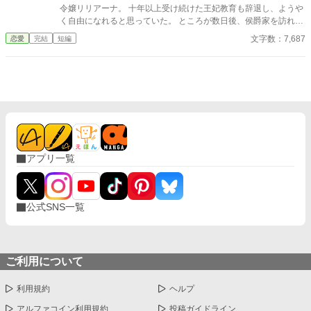
令嬢リリアーナ。 十年以上受け続けた王妃教育も辞退し、ようや
く自由になれると思っていた。 ところが数日後、侯爵家を訪れた
のは国王陛下本人。 「王妃教育を辞退されると困る。私の妃にな
文字数：7,687
恋愛
完結
短編
ってほしい」 努力を踏みにじった王太子はすべてを失い、選ばれ
たのは誠実に生きてきた彼女だった。 これは、年上国王に溺愛さ
れながら、世界一幸せな王妃になるまでの逆転ラブストーリー。
アプリ一覧
公式SNS一覧
ご利用について
利用規約
ヘルプ
アルファコイン利用規約
投稿ガイドライン