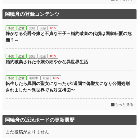
岡暁舟の登録コンテンツ
小説
恋愛
完結
長編
R15
静かなる公爵令嬢と不貞な王子～婚約破棄の代償は国家転覆の危
機？～
小説
恋愛
完結
短編
R15
婚約破棄された令嬢の細やかな異世界生活
小説
恋愛
連載中
短編
R15
転生したら異国の聖女になったが1週間で偽聖女になり公開処刑
されました〜異世界でも対立構図〜
もっと見る
岡暁舟の近況ボードの更新履歴
まだ投稿がありません