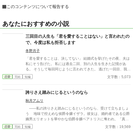
このコンテンツについて報告する
あなたにおすすめの小説
三回目の人生も「君を愛することはない」と言われたの
で、今度は私も拒否します
冬野月子
「君を愛することは、決してない」 結婚式を挙げたその夜、夫は
私にそう告げた。 私には過去二回、別の人生を生きた記憶があ
る。 そうして毎回同じように言われてきた。 逃げた一回目、我慢
した二回目。いずれも上手くいかなかった。 だから今回は。
文字数：5,073
恋愛
完結
短編
誇りさえ踏みにじるというのなら
秋月アムリ
――私の誇りさえ踏みにじるというのなら、受けて立ちましょ
う 地味で控えめな侯爵令嬢イザラ。彼女は、婚約者である公爵
嫡男エリオットを華やかな伯爵令嬢ベアトリスに奪われ、「真実
の愛」を見つけたという身勝手な理由で一方的に婚約破棄を突き
文字数：19,569
恋愛
完結
短編
つけられる。 ベアトリスからは地味で退屈な女と公然と蔑ま