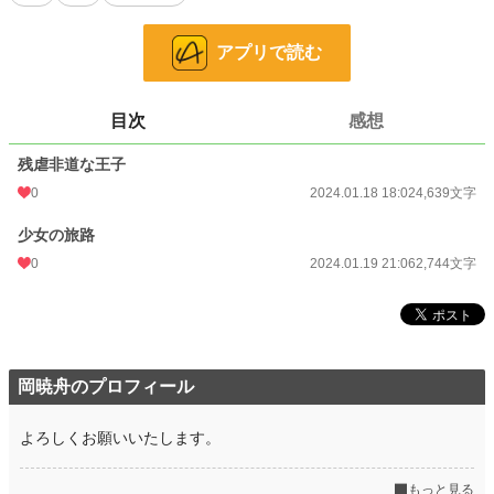
恋愛
66,310 位 / 66,310 件
アプリで読む
お気に入り
18
24h.ポイント
0 pt
目次
感想
文字数
7,383
残虐非道な王子
更新日時
2024.01.19 21:06
0
2024.01.18 18:02
4,639文字
初回公開日時
2024.01.18 18:02
少女の旅路
週間ポイント
7 pt (78,785 位)
0
2024.01.19 21:06
2,744文字
月間ポイント
28 pt (93,489 位)
年間ポイント
455 pt (105,230 位)
累計ポイント
4,027 pt (134,688 位)
岡暁舟のプロフィール
よろしくお願いいたします。
もっと見る