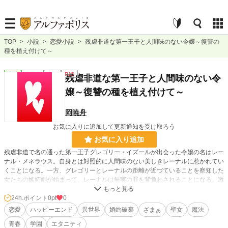
TOP
>
小説
>
恋愛小説
>
残虐非道な第一王子と人間味のない令嬢～復讐の
種を植え付けて～
恋愛
連載中
長編
R15
残虐非道な第一王子と人間味のない令
嬢～復讐の種を植え付けて～
岡暁舟
お気に入りに追加して更新通知を受け取ろう
お気に入り追加
残虐非道で名の通った第一王子グレゴリー・イズールが出会った令嬢の名はレー
ナル・メネラウス。自身とは対照的に人間味のない美しきレーナルに惹かれてい
くことになる。一方、グレゴリーとレーナルの距離が近づていることを察知した
女たちの嫉妬劇が始まって、レーナルは無実の罪を背負わされることになる。激
怒したグレゴリーは、レーナルを人間味あふれる令嬢に仕立て上げる決意をする
のだった。
24h.ポイント
0pt
0
恋愛
ハッピーエンド
異世界
婚約破棄
ざまぁ
聖女
魔法
小説
228,572 位 / 228,572 件
青春
学園
エタニティ