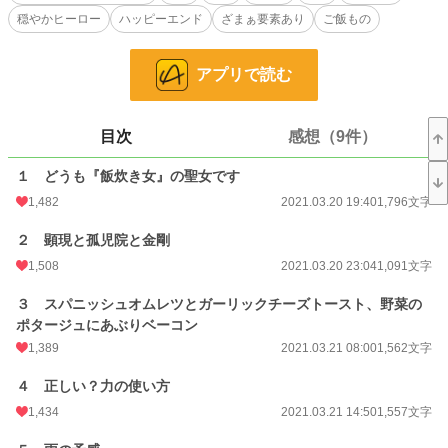
場所に、本人と王族、宰相が話し合って所属することになったものの、存在を秘
穏やかヒーロー
ハッピーエンド
ざまぁ要素あり
ご飯もの
する為に扱いは『飯炊き女』である。
働くのは苦では無いし、顔を隠すための不細工な丸眼鏡にソバカスと眉を太くす
アプリで読む
る化粧、粗末な服。これを襲いに来るような輩は男所帯の騎士団にも居ないし、
聖女の力で存在感を常に薄めるようにしている。
何故このような擬態をしているかというと、隣国から聖女を狙って何者かが間者
目次
感想（9件）
として侵入していると言われているためだ。
１ どうも『飯炊き女』の聖女です
隣国は既に瘴気で汚れた土地が多くなり、作物もまともに育たないと聞いて、ル
ーシーはしばらく隣国に行ってもいいと思っているのだが、長く冷戦状態にある
1,482
2021.03.20 19:40
1,796文字
隣国に行かせるのは命が危ないのでは、と躊躇いを見せる国王たちをルーシーは
説得する教養もなく……。
２ 顕現と孤児院と金剛
1,508
2021.03.20 23:04
1,091文字
そんな折、ある日の月夜に、明日の雨を予見して変装をせずに水汲みをしている
時に「見つけた」と言われて振り向いたそこにいたのは、騎士団の中でもルーシ
３ スパニッシュオムレツとガーリックチーズトースト、野菜の
ーに優しい一人の騎士だった。
ポタージュにあぶりベーコン
※感想の取り扱いは近況ボードを参照してください。
1,389
2021.03.21 08:00
1,562文字
※小説家になろう様でも掲載予定です。
４ 正しい？力の使い方
小説
9,332 位 / 228,785 件
1,434
2021.03.21 14:50
1,557文字
恋愛
4,134 位 / 66,372 件