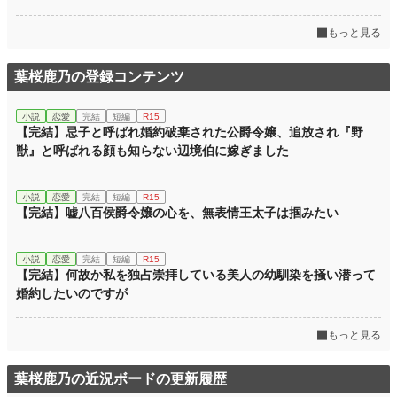
もっと見る
葉桜鹿乃の登録コンテンツ
小説
恋愛
完結
短編
R15
【完結】忌子と呼ばれ婚約破棄された公爵令嬢、追放され『野
獣』と呼ばれる顔も知らない辺境伯に嫁ぎました
小説
恋愛
完結
短編
R15
【完結】嘘八百侯爵令嬢の心を、無表情王太子は掴みたい
小説
恋愛
完結
短編
R15
【完結】何故か私を独占崇拝している美人の幼馴染を掻い潜って
婚約したいのですが
もっと見る
葉桜鹿乃の近況ボードの更新履歴