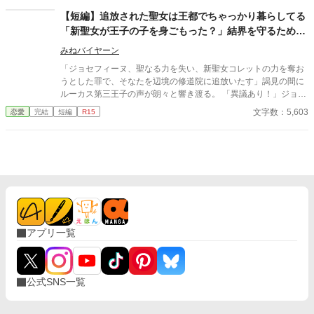
る。彼の領地で浄化魔法を振るううちに荒れた土地は豊かさを取
【短編】追放された聖女は王都でちゃっかり暮らしてる
り戻し、リリアは人々に必要とされる喜びと、カイルの変わらぬ
「新聖女が王子の子を身ごもった？」結界を守るために
優しさに少しずつ心を開いていく。 一方、リリアを失った公爵領
元聖女たちが立ち上がる
では結界が崩れ、王宮の調査によって彼女こそ真の聖女だったこ
みねバイヤーン
とと、エレノアの嘘が明らかになる。過ちに気付いた元夫は復縁
「ジョセフィーヌ、聖なる力を失い、新聖女コレットの力を奪お
を願うが、リリアの心はもう戻らない。 傷ついた聖女が運命の愛
うとした罪で、そなたを辺境の修道院に追放いたす」謁見の間に
と本当の幸せを見つける、溺愛ざまぁファンタジー。
ルーカス第三王子の声が朗々と響き渡る。 「異議あり！」ジョセ
フィーヌは間髪を入れず意義を唱え、証言を述べる。 「証言一、
文字数：5,603
恋愛
完結
短編
R15
とある元聖女マデリーン。殿下は十代の聖女しか興味がない。証
言二、とある元聖女ノエミ。殿下は背が高く、ほっそりしてるの
に出るとこ出てるのが好き。証言三、とある元聖女オードリー。
殿下は、手は出さない、見てるだけ」 「ええーい、やめーい。不
敬罪で追放」 追放された元聖女ジョセフィーヌはさっさと王都に
戻って、魚屋で働いてる。そんな中、聖女コレットがルーカス殿
下の子を身ごもったという噂が。王国の結界を守るため、元聖女
たちは立ち上がった。
アプリ一覧
公式SNS一覧