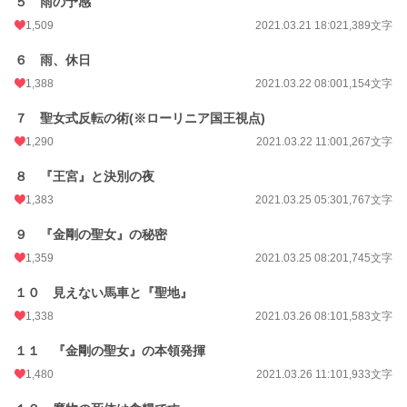
５ 雨の予感
1,509
2021.03.21 18:02
1,389文字
お気に入り
4,801
24h.ポイント
127 pt
６ 雨、休日
1,388
2021.03.22 08:00
1,154文字
文字数
33,999
７ 聖女式反転の術(※ローリニア国王視点)
更新日時
2021.04.01 04:52
1,290
2021.03.22 11:00
1,267文字
初回公開日時
2021.03.20 19:40
８ 『王宮』と決別の夜
初回完結日時
2021.04.01 12:57
1,383
2021.03.25 05:30
1,767文字
週間ポイント
1,295 pt (7,371 位)
９ 『金剛の聖女』の秘密
月間ポイント
6,169 pt (7,018 位)
1,359
2021.03.25 08:20
1,745文字
年間ポイント
184,186 pt (3,405 位)
１０ 見えない馬車と『聖地』
累計ポイント
1,648,611 pt (3,478 位)
1,338
2021.03.26 08:10
1,583文字
１１ 『金剛の聖女』の本領発揮
1,480
2021.03.26 11:10
1,933文字