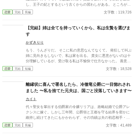
彼は全く別人。愛のない交わりだったので、当然力を失うと思っ
し、王子の妃とするという古くからの習わしがある。 ところが、
ていたが、なぜか以前よりも力が漲っていた。 ※全１１話 ２万
最終試験まで残ったクレモント侯爵家令嬢ルーナは不正を疑われ
文字数：119,726
恋愛
完結
長編
字程度の話です。
て聖女候補から外されてしまう。聖女になり損なった失意のルー
ナは義兄から襲われたり高齢宰相の後妻に差し出されそうになる
が、身を守るために侍女ティカと共に逃げ出した。 あてのない旅
【完結】姉は全てを持っていくから、私は生贄を選びま
に出たルーナは、身を寄せた隣国シュベルトの街で一人の騎士と
す
運命的な出会いをする。 【2024年3月16日完結、全58話】
かずきりり
もう、うんざりだ。 そこに私の意思なんてなくて。 発狂して叫ぶ
姉に見向きもしないで、私は家を出る。 貴女に悪意がないのは十
分理解しているが、受け取る私は不愉快で仕方なかった。 善意で
施していると思っているから、いくら止めて欲しいと言っても聞
文字数：18,528
恋愛
完結
短編
き入れてもらえない。 聞き入れてもらえないなら、私の存在なん
て無いも同然のようにしか思えなかった。 ————貴方たちに私
の声は聞こえていますか？ ------------------------------ ※こちらの作
離縁状に喜んで署名したら、冷徹竜公爵に一目惚れされ
品はカクヨムにも掲載しています
ました 〜私を捨てた元夫は、国ごと没落していきます〜
カイト
代々聖女を輩出する伯爵家の令嬢リリアは、政略結婚で公爵アレ
クシスに嫁ぐ。しかし三年間、公爵領と王都を守る結界を密かに
維持し続けてきたにもかかわらず、その功績は夫の初恋相手・エ
レノアのものとされ、「聖女の力を失った」という嘘を信じた夫
文字数：41,489
恋愛
完結
長編
から離縁を告げられてしまう。 自由の身となったリリアは、街道
で魔物に襲われたところを冷徹と噂される竜公爵カイルに救われ