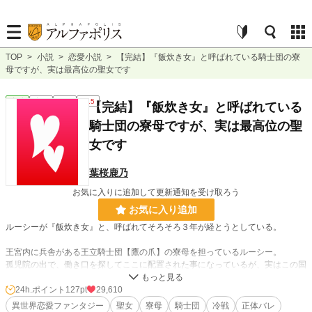
TOP
>
小説
>
恋愛小説
>
【完結】『飯炊き女』と呼ばれている騎士団の寮
母ですが、実は最高位の聖女です
恋愛
完結
短編
R15
【完結】『飯炊き女』と呼ばれている
騎士団の寮母ですが、実は最高位の聖
女です
葉桜鹿乃
お気に入りに追加して更新通知を受け取ろう
お気に入り追加
ルーシーが『飯炊き女』と、呼ばれてそろそろ３年が経とうとしている。
王宮内に兵舎がある王立騎士団【鷹の爪】の寮母を担っているルーシー。
孤児院の出で、働き口を探してここに配置された事になっているが、実はこの国
の最も高貴な存在とされる『金剛の聖女』である。
24h.ポイント
127pt
29,610
王宮という国で一番安全な場所で、更には周囲に常に複数人の騎士が控えている
異世界恋愛ファンタジー
聖女
寮母
騎士団
冷戦
正体バレ