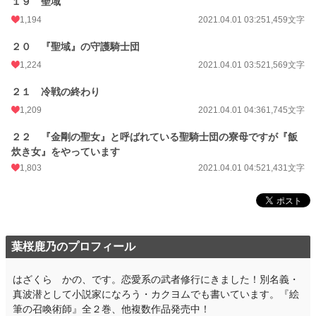
１９ 聖域
1,194
2021.04.01 03:25
1,459文字
２０ 『聖域』の守護騎士団
1,224
2021.04.01 03:52
1,569文字
２１ 冷戦の終わり
1,209
2021.04.01 04:36
1,745文字
２２ 『金剛の聖女』と呼ばれている聖騎士団の寮母ですが『飯
炊き女』をやっています
1,803
2021.04.01 04:52
1,431文字
葉桜鹿乃のプロフィール
はざくら かの、です。恋愛系の武者修行にきました！別名義・
真波潜として小説家になろう・カクヨムでも書いています。『絵
筆の召喚術師』全２巻、他複数作品発売中！