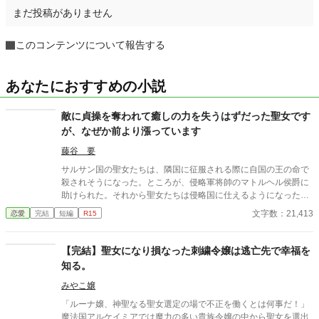
まだ投稿がありません
このコンテンツについて報告する
あなたにおすすめの小説
敵に貞操を奪われて癒しの力を失うはずだった聖女です
が、なぜか前より漲っています
藤谷 要
サルサン国の聖女たちは、隣国に征服される際に自国の王の命で
殺されそうになった。ところが、侵略軍将帥のマトルヘル侯爵に
助けられた。それから聖女たちは侵略国に仕えるようになった
が、一か月後に筆頭聖女だったルミネラは命の恩人の侯爵へ嫁ぐ
文字数：21,413
恋愛
完結
短編
R15
ように国王から命じられる。 結婚披露宴では、陛下に側妃として
嫁いだ旧サルサン国王女が出席していたが、彼女は侯爵に腕を絡
めて「陛下の手がつかなかったら一年後に妻にしてほしい」と頼
【完結】聖女になり損なった刺繍令嬢は逃亡先で幸福を
んでいた。しかも、侯爵はその手を振り払いもしない。 聖女は愛
知る。
のない交わりで神の加護を失うとされているので、当然白い結婚
だと思っていたが、初夜に侯爵のメイアスから体の関係を迫られ
みやこ嬢
る。彼は命の恩人だったので、ルミネラはそのまま彼を受け入れ
「ルーナ嬢、神聖なる聖女選定の場で不正を働くとは何事だ！」
た。 侯爵がかつての恋人に似ていたとはいえ、侯爵と孤児だった
魔法国アルケイミアでは魔力の多い貴族令嬢の中から聖女を選出