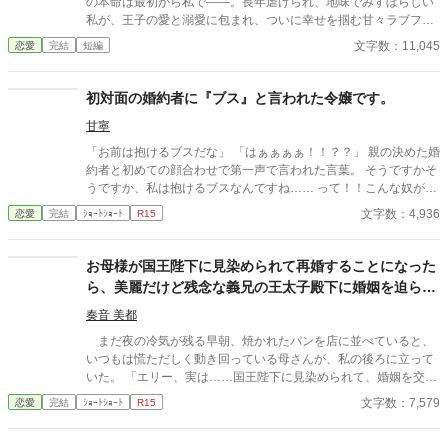
の本命は最初から私で――。長年虐げられ、地味でみすぼらしい
私が、王子の愛と溺愛に包まれ、ついに幸せを掴む甘々ラブファ
ンタジー。妹や家族との誤解、影武者の存在も絡み、ハラハラと
文字数：11,045
恋愛
完結
短編
胸キュンが止まらない物語。
初対面の婚約者に『ブス』と言われた令嬢です。
甘寧
「お前は抱けるブスだな」 「はぁぁぁぁ！！？？」 親の決めた婚
約者と初めての顔合わせで第一声で言われた言葉。 そうですかそ
うですか、私は抱けるブスなんですね…… って！！こんな奴が婚
約者なんて冗談じゃない！！ お父様！！こいつと結婚しろと言う
文字数：4,936
恋愛
完結
ｼｮｰﾄｼｮｰﾄ
R15
ならば私は家を出ます！！ え？結納金貰っちゃった？ それじゃ
あ、仕方ありません。あちらから婚約を破棄したいと言わせまし
ょう。 ※4時間ほどで書き上げたものなので、頭空っぽにして読
お母様が国王陛下に見染められて再婚することになった
んでください。
ら、美麗だけど残念な義兄の王太子殿下に婚姻を迫られ
ました！
奏音 美都
まだ夜の冷気が残る早朝、焼かれたパンを店に並べていると、
いつもは慌ただしく動き回っている母さんが、私の後ろに立って
いた。 「エリー、実は……国王陛下に見染められて、婚姻を交わ
すことになったんだけど、貴女も王宮に入ってくれるかしら？」
文字数：7,579
恋愛
完結
ｼｮｰﾄｼｮｰﾄ
R15
国王陛下に見染められて……って。国王陛下が母さんを好きに
なって、求婚したってこと！？ え、で……私も王宮にって、王