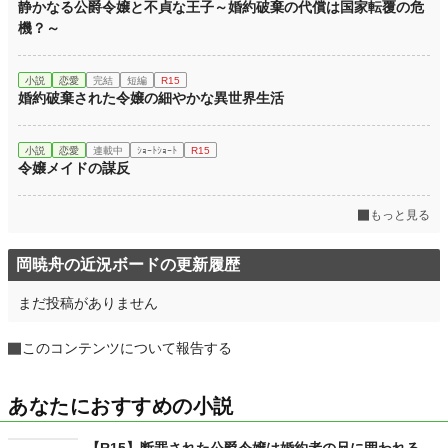
静かなる公爵令嬢と不貞な王子～婚約破棄の代償は国家転覆の危
機？～
小説
恋愛
完結
短編
R15
婚約破棄された令嬢の細やかな異世界生活
小説
恋愛
連載中
ｼｮｰﾄｼｮｰﾄ
R15
令嬢メイドの謀反
もっと見る
岡暁舟の近況ボードの更新履歴
まだ投稿がありません
このコンテンツについて報告する
あなたにおすすめの小説