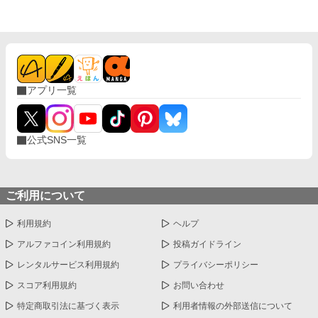
室の一員になれってこと！？ 国王陛下に挨拶に伺うと、そこに
は美しい顔立ちの王太子殿下がいた。 「エリー、どうか僕と結婚
してくれ！ 君こそ、僕の妻に相応しい！」 え……私、貴方の
妹になるんですけど？ どこから突っ込んでいいのか分かんな
い。
アプリ一覧
公式SNS一覧
ご利用について
利用規約
ヘルプ
アルファコイン利用規約
投稿ガイドライン
レンタルサービス利用規約
プライバシーポリシー
スコア利用規約
お問い合わせ
特定商取引法に基づく表示
利用者情報の外部送信について