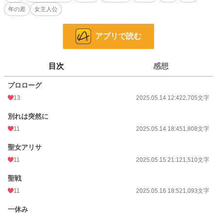
年の差
女主人公
恋愛
66,341 位 / 66,341 件
お気に入り
27
アプリで読む
24h.ポイント
0 pt
文字数
9,721
目次
感想
更新日時
2025.05.17 16:16
プロローグ
13
2025.05.14 12:42
2,705文字
初回公開日時
2025.05.14 12:42
週間ポイント
56 pt (43,923 位)
別れは突然に
11
2025.05.14 18:45
1,808文字
月間ポイント
441 pt (36,944 位)
聖女アリサ
年間ポイント
6,038 pt (41,792 位)
11
2025.05.15 21:12
1,510文字
累計ポイント
11,986 pt (89,649 位)
聖戦
11
2025.05.16 18:52
1,093文字
一休み