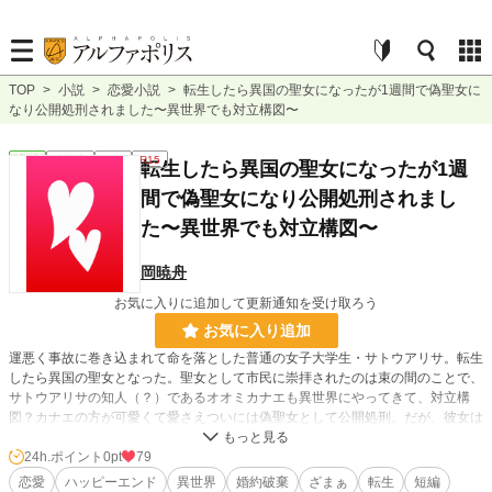
TOP
>
小説
>
恋愛小説
>
転生したら異国の聖女になったが1週間で偽聖女に
なり公開処刑されました〜異世界でも対立構図〜
恋愛
連載中
短編
R15
転生したら異国の聖女になったが1週
間で偽聖女になり公開処刑されまし
た〜異世界でも対立構図〜
岡暁舟
お気に入りに追加して更新通知を受け取ろう
お気に入り追加
運悪く事故に巻き込まれて命を落とした普通の女子大学生・サトウアリサ。転生
したら異国の聖女となった。聖女として市民に崇拝されたのは束の間のことで、
サトウアリサの知人（？）であるオオミカナエも異世界にやってきて、対立構
図？カナエの方が可愛くて愛さえついには偽聖女として公開処刑。だが、彼女は
死んでいなかった。
24h.ポイント
0pt
79
恋愛
ハッピーエンド
異世界
婚約破棄
ざまぁ
転生
短編
小説
228,679 位 / 228,679 件