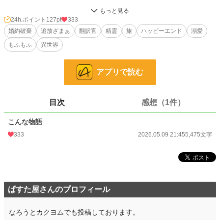
「何を考えているか分からなくて不気味だ。お前のような女、翻訳官も婚約者も
解任だ！」
24h.ポイント
127pt
333
王城の最下層で、十年間一度の休みもなく精霊との「契約（交渉）」を担ってき
婚約破棄
追放ざまぁ
翻訳官
精霊
旅
ハッピーエンド
溺愛
た公爵令嬢エレイン。
もふもふ
異世界
第一王子から理不尽な追放を言い渡された彼女は、しかし絶望するどころか、密
かに喜びを噛み締めていた。
（……やっと、行きたかった場所へ行けるのね！）
アプリで読む
エレインは、精霊が好む「古代精霊語」の使い手であり、彼らの権利を守る唯一
の理解者だった。
彼女が去り、聖女の「祈り」という名の雑音が響き始めた途端、王都の精霊たち
目次
感想（1件）
は一斉にストライキを宣言する。
上水道は泥水が逆流し、灯りは消え、調理場からは火が消えた。
こんな物語
「戻って契約書を書いてくれ！」と泣きつく王子だが、もう遅い。
333
2026.05.09 21:45
5,475文字
当のエレインは、憧れだった「水晶の湖」や「歌う花園」を巡る自由な旅を満喫
中。
行く先々で、彼女の言葉に感動した雪狐や雷鳥といった強力な精霊たちと「個人
契約」を結び、気づけば彼女の周りは賑やかで過保護な精霊仲間でいっぱいに。
「私はもう、自分のためにこの声を紡ぐと決めたのです」
氷の令嬢と呼ばれた翻訳官が、世界の声を聞き、愛でる――これは、彼女が真の
ぱすた屋さんのプロフィール
自由を手に入れるまでの物語。
なろうとカクヨムでも投稿しております。
小説
9,164 位 / 228,666 件