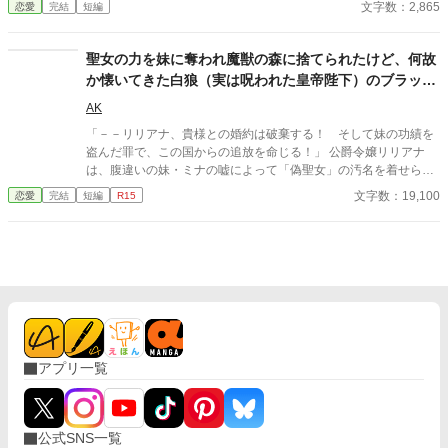
文字数：2,865
恋愛
完結
短編
し上げるわ。でも、本当に大丈夫かしら。 ――全部説明された
ら、あなた破滅するわよ？ ※小説になろうにも投稿しています
聖女の力を妹に奪われ魔獣の森に捨てられたけど、何故
か懐いてきた白狼（実は呪われた皇帝陛下）のブラッシ
ング係に任命されました
AK
「－－リリアナ、貴様との婚約は破棄する！ そして妹の功績を
盗んだ罪で、この国からの追放を命じる！」 公爵令嬢リリアナ
は、腹違いの妹・ミナの嘘によって「偽聖女」の汚名を着せら
れ、婚約者の第二王子からも、実の父からも絶縁されてしまう。
文字数：19,100
恋愛
完結
短編
R15
身一つで放り出されたのは、凶暴な魔獣が跋扈する北の禁足地
『帰らずの魔の森』。 死を覚悟したリリアナが出会ったのは、伝
説の魔獣フェンリル——ではなく、呪いによって巨大な白狼の姿
になった隣国の皇帝・アジュラ四世だった！ 人間には効果が薄い
が、動物に対しては絶大な癒やし効果を発揮するリリアナの「聖
女の力」。 彼女が何気なく白狼をブラッシングすると、苦しんで
いた皇帝の呪いが解け始め……？ 「余の呪いを解くどころか、極
上の手触りで撫でてくるとは……。貴様、責任を取って余の専属
ブラッシング係になれ」 こうしてリリアナは、冷徹と恐れられる
アプリ一覧
氷の皇帝（中身はツンデレもふもふ）に拾われ、帝国で溺愛され
ることに。 豪華な離宮で美味しい食事に、最高のもふもふタイ
ム。虐げられていた日々が嘘のような幸せスローライフが始ま
る。 一方、本物の聖女を追放してしまった祖国では、妹のミナが
公式SNS一覧
聖女の力を発揮できず、大地が枯れ、疫病が蔓延し始めていた。