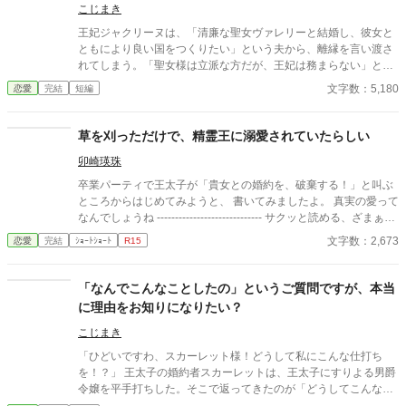
こじまき
王妃ジャクリーヌは、「清廉な聖女ヴァレリーと結婚し、彼女と
ともにより良い国をつくりたい」という夫から、離縁を言い渡さ
れてしまう。「聖女様は立派な方だが、王妃は務まらない」と二
人を諭すも否定され、廃妃となって隣国の公爵に嫁ぐことに。一
文字数：5,180
恋愛
完結
短編
方ジャクリーヌの言葉を否定した国王は、次第に新しい王妃の言
動に違和感を覚えるようになる。 聖女は、決して悪人ではない。
けれども、王妃には向いていなかった。 ※小説家になろうにも投
草を刈っただけで、精霊王に溺愛されていたらしい
稿しています。
卯崎瑛珠
卒業パーティで王太子が「貴女との婚約を、破棄する！」と叫ぶ
ところからはじめてみようと、 書いてみましたよ。 真実の愛って
なんでしょうね ----------------------------- サクッと読める、ざまぁと
溺愛です
文字数：2,673
恋愛
完結
ｼｮｰﾄｼｮｰﾄ
R15
「なんでこんなことしたの」というご質問ですが、本当
に理由をお知りになりたい？
こじまき
「ひどいですわ、スカーレット様！どうして私にこんな仕打ち
を！？」 王太子の婚約者スカーレットは、王太子にすりよる男爵
令嬢を平手打ちした。そこで返ってきたのが「どうしてこんなこ
とを」という質問である。 わからないなら、丁寧にご説明して差