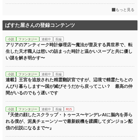
恋愛
4,121 位 / 66,337 件
もっと見る
お気に入り
109
ぱすた屋さんの登録コンテンツ
24h.ポイント
127 pt
小説
ファンタジー
連載中
長編
文字数
5,475
アリアのアンティーク時計修理店〜魔法が普及する異世界で、転
生した天才職人は想いの詰まった時計と温かいスープと共に優し
更新日時
2026.05.09 21:45
い謎を解き明かす〜
初回公開日時
2026.05.09 21:45
小説
ファンタジー
連載中
長編
初回完結日時
2026.05.09 21:45
連載】王宮を追放された精霊翻訳官ですが、辺境で精霊たちとの
週間ポイント
んびり暮らします〜国が滅びそうだから戻ってこい？ 最高の仲
877 pt (9,889 位)
間がいるのでもう遅いです
月間ポイント
7,311 pt (5,957 位)
年間ポイント
33,661 pt (13,995 位)
小説
ファンタジー
連載中
長編
R15
『天使の顔したスクラップ・トゥース〜ヤンデレAIに脳内を弄ら
累計ポイント
34,021 pt (54,604 位)
れる僕が、泥臭チェーンソーで最新鋭機を蹂躙してダンジョン配
信の伝説になるまで〜』