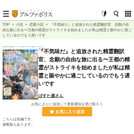
TOP
>
小説
>
恋愛小説
>
『不気味だ』と追放された精霊翻訳官、念願の自
由な旅に出る〜王都の精霊がストライキを始めましたが私は精霊と賑やかに過ご
しているのでもう遅いです
恋愛
完結
短編
R15
『不気味だ』と追放された精霊翻訳
官、念願の自由な旅に出る〜王都の精
霊がストライキを始めましたが私は精
霊と賑やかに過ごしているのでもう遅
いです
ぱすた屋さん
お気に入りに追加して更新通知を受け取ろう
お気に入り追加
こちらは短編です。
連載版もあります。