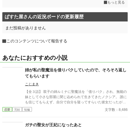
もっと見る
ぱすた屋さんの近況ボードの更新履歴
まだ投稿がありません
このコンテンツについて報告する
あなたにおすすめの小説
姉が私の聖魔法を借りパクしていたので、そろそろ返し
てもらいます
こじまき
【全３話】 双子の姉ルミナに聖魔法を「借りパク」され、無能の
妹として小さな部屋に閉じ込められて生きてきたノクシア。 誰に
も信じてもらえず、自分で自分を疑ってすらいた彼女だったが、
傷ついた一羽のカラスを救ったことから運命が変わる。 奪われた
文字数：8,486
恋愛
完結
短編
力も、人生も、そろそろ返してもらおうか。 ※小説家になろうに
も投稿します。
ガチの聖女が王妃になったあと