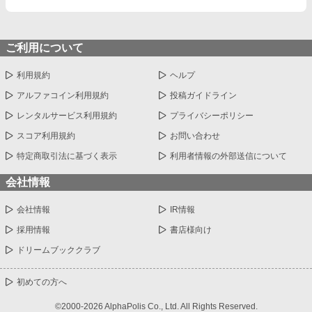
元婚約者や父が慌ててミレイユを連れ戻そうとするが、時すでに
遅し。 「私の主人は、この可愛い狼様（皇帝陛下）だけですの
で」 これは、すべてを奪われた令嬢が、最強のパートナーを得て
幸せになり、自分を捨てた者たちを見返す逆転の物語。
ご利用について
利用規約
ヘルプ
アルファコイン利用規約
投稿ガイドライン
レンタルサービス利用規約
プライバシーポリシー
スコア利用規約
お問い合わせ
特定商取引法に基づく表示
利用者情報の外部送信について
会社情報
会社情報
IR情報
採用情報
書店様向け
ドリームブッククラブ
初めての方へ
©2000-2026 AlphaPolis Co., Ltd. All Rights Reserved.