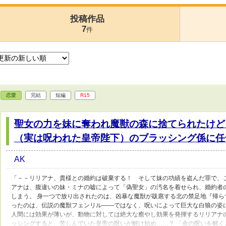
投稿作品
7
件
恋愛
完結
短編
R15
聖女の力を妹に奪われ魔獣の森に捨てられたけど
（実は呪われた皇帝陛下）のブラッシング係に任
AK
「－－リリアナ、貴様との婚約は破棄する！ そして妹の功績を盗んだ罪で、
アナは、腹違いの妹・ミナの嘘によって「偽聖女」の汚名を着せられ、婚約者
しまう。 身一つで放り出されたのは、凶暴な魔獣が跋扈する北の禁足地『帰ら
ったのは、伝説の魔獣フェンリル——ではなく、呪いによって巨大な白狼の姿
人間には効果が薄いが、動物に対しては絶大な癒やし効果を発揮するリリアナ
ッシングすると、苦しんでいた皇帝の呪いが解け始め……？ 「余の呪いを解く