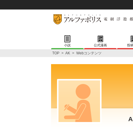
小説
公式漫画
投
TOP
>
AK
>
Webコンテンツ
A