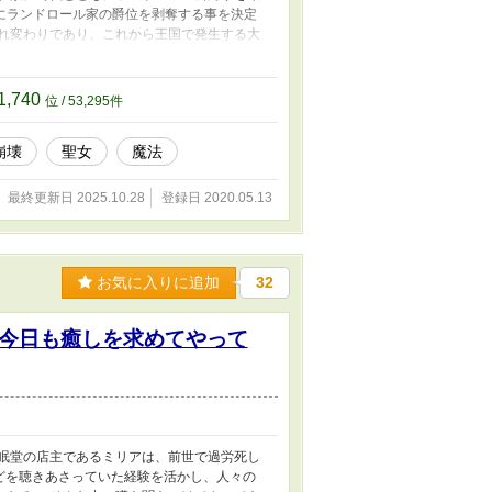
にランドロール家の爵位を剥奪する事を決定
まれ変わりであり、これから王国で発生する大
ね？」と、そっと術を解き、リシアは国を後に
しています。
1,740
位 / 53,295件
崩壊
聖女
魔法
最終更新日 2025.10.28
登録日 2020.05.13
お気に入りに追加
32
今日も癒しを求めてやって
安眠堂の店主であるミリアは、前世で過労死し
どを聴きあさっていた経験を活かし、人々の