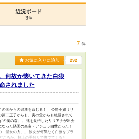
近況ボード
3
件
7
件
お気に入りに追加
292
、何故か懐いてきた白狼
命されました
この国からの追放を命じる！」 公爵令嬢リリ
の第二王子からも、実の父からも絶縁されて
ずの魔の森』。 死を覚悟したリリアナが出会
になった隣国の皇帝・アジュラ四世だった！
の「聖女の力」。 彼女が何気なく白狼をブラ
どころか、極上の手触りで撫でてくると