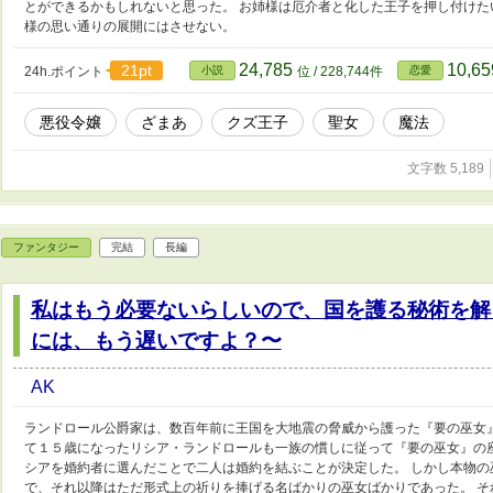
とができるかもしれないと思った。 お姉様は厄介者と化した王子を押し付け
様の思い通りの展開にはさせない。
24,785
10,6
21pt
24h.ポイント
小説
位 / 228,744件
恋愛
悪役令嬢
ざまあ
クズ王子
聖女
魔法
文字数 5,189
ファンタジー
完結
長編
私はもう必要ないらしいので、国を護る秘術を解
には、もう遅いですよ？〜
AK
ランドロール公爵家は、数百年前に王国を大地震の脅威から護った『要の巫女
て１５歳になったリシア・ランドロールも一族の慣しに従って『要の巫女』の
シアを婚約者に選んだことで二人は婚約を結ぶことが決定した。 しかし本物
で、それ以降はただ形式上の祈りを捧げる名ばかりの巫女ばかりであった。 