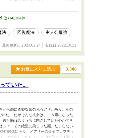
 しかしある日、大怪我を負って倒れていた
たらしく、私のことを妻に娶りたいなどと言
08
位 / 66,364件
魔法
回復魔法
主人公最強
最終更新日 2023.02.24
登録日 2022.10.21
お気に入りに追加
3,348
っていた。
ときから顔に奇妙な形の光るアザがあり、その
でいた。 だがそんな彼女は、１５歳になった
。 彼と触れ合ううちに閉ざしていた心が開き
ははっ！ その絶望に染まった顔、たまらない
に婚約関係にあり、メアリーの提案でレフティ
い。 それを知ったレフティアは心により深い