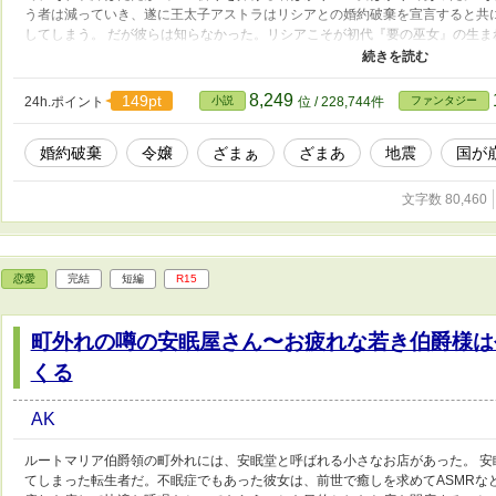
う者は減っていき、遂に王太子アストラはリシアとの婚約破棄を宣言すると共
してしまう。 だが彼らは知らなかった。リシアこそが初代『要の巫女』の生
地震を予兆し鎮めていたと言う事実を。 そして「もう私は必要ないんですよ
する決意をするのだった。 ※小説家になろう・カクヨムにも同タイトルで投稿
8,249
149pt
24h.ポイント
小説
位 / 228,744件
ファンタジー
婚約破棄
令嬢
ざまぁ
ざまあ
地震
国が
文字数 80,460
恋愛
完結
短編
R15
町外れの噂の安眠屋さん〜お疲れな若き伯爵様は
くる
AK
ルートマリア伯爵領の町外れには、安眠堂と呼ばれる小さなお店があった。 
てしまった転生者だ。不眠症でもあった彼女は、前世で癒しを求めてASMRな