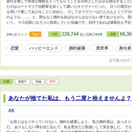
疲れを癒して快適な睡眠をとってもらうことを目的としたお店を開店すること
たのはルートマリア伯爵家を若くして継いだオリヴァーだった。 日々の過労
を用いて癒してあげることに決めた。 そしてオリヴァーはだんだんとミリアの
のような……」 と、間もなく婚約を結ばなからばならない身でありながら、
いく。 ※小説家になろうに投稿していた短編です。好評であれば連載化も予定
228,744
66,3
0pt
24h.ポイント
小説
位 / 228,744件
恋愛
恋愛
ハッピーエンド
婚約破棄
異世界
身分差
文字数 4,810
恋愛
連載中
長編
R15
あなたが捨てた私は、もう二度と拾えませんよ？
AK
「お前とはもうやっていけない。婚約を破棄しよう」 私の婚約者は、あっさ
だ。 ありもしない噂を信じ込んで、私を悪女だと勘違いして突き放した。 で