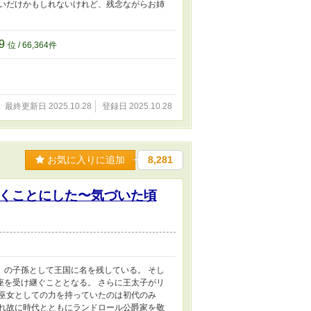
たいだけかもしれないけれど、残念ながらお姉
59
位 / 66,364件
最終更新日 2025.10.28
登録日 2025.10.28
お気に入りに追加
8,281
くことにした〜気づいた頃
』の子孫として王国に名を残している。 そし
座を受け継ぐこととなる。 さらに王太子がリ
の巫女としての力を持っていたのは初代のみ
それ故に時代とともにランドロール公爵家を敬