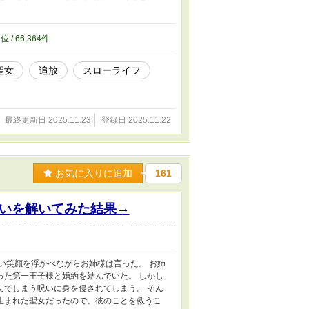
アナは、冷徹と恐れられる氷の皇帝（中身はツ
い食事に、最高のもふもふタイム。虐げられて
してしまった祖国では、妹のミナが聖女の力を
1
位 / 66,364件
ミレイユを連れ戻そうとするが、時すでに遅
べてを奪われた令嬢が、最強のパートナーを得
聖女
追放
スローライフ
最終更新日 2025.11.23
登録日 2025.11.22
お気に入りに追加
161
いを解いてみた結果→
い笑顔を浮かべながらお姉様は言った。 お姉
った第一王子様と婚約を結んでいた。 しかし
んでしまう呪いに身を侵されてしまう。 そん
生まれた聖女だったので、彼のことを救うこ