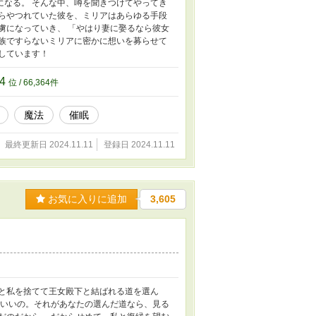
になる。 そんな中、噂を聞きつけてやってき
からやつれていた彼を、ミリアはあらゆる手段
虜になっていき、 「やはり妻に娶るなら彼女
貴族ですらないミリアに密かに想いを募らせて
しています！
64
位 / 66,364件
魔法
催眠
最終更新日 2024.11.11
登録日 2024.11.11
お気に入りに追加
3,605
りと私を捨てて王女殿下と結ばれる道を選ん
もいいの。それがあなたの選んだ道なら、見る