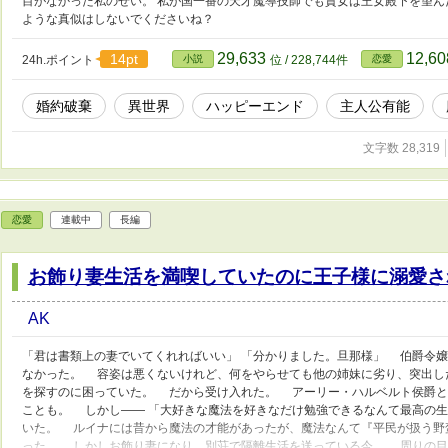
目がなかった私のせい。 私が国一番の天才魔導技師でも貴女は王女殿下を望ん
ような真似はしないでくださいね？
29,633
12,6
14pt
24h.ポイント
小説
位 / 228,744件
恋愛
婚約破棄
異世界
ハッピーエンド
主人公有能
文字数 28,319
恋愛
連載中
長編
お飾り妻生活を満喫していたのに王子様に溺愛さ
AK
「君は書類上の妻でいてくれればいい」 「分かりました。旦那様」 伯爵令
なかった。 容姿は悪くないけれど、何をやらせても他の姉妹に劣り、突出し
を探すのに困っていた。 だから受け入れた。 アーリー・ハルベルト侯爵と
ことも。 しかし―― 「大好きな魔法を好きなだけ勉強できるなんて最高の
いた。 ルイナには昔から魔法の才能があったが、魔法なんて『平民が扱う野
った。 しかしお飾り妻になり、別荘で隔離生活を送っている今。 周りの目