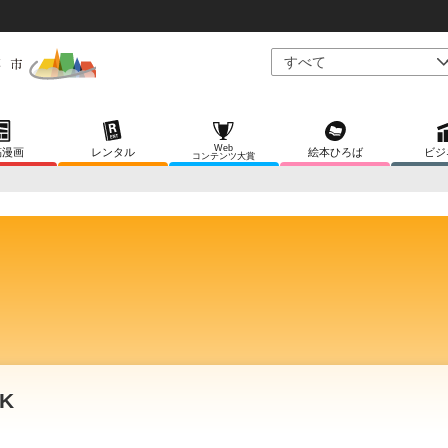
Web
稿漫画
レンタル
絵本ひろば
ビジ
コンテンツ大賞
K