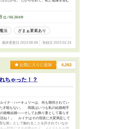
だのだから。 だからせめて、私と復縁を望む
08
位 / 66,364件
魔法
ざまぁ要素あり
最終更新日 2023.06.08
登録日 2023.02.24
お気に入りに追加
4,262
れちゃった！？
嬢ルイナ・ハーキュリーは、何も期待されてい
た才能もない。 両親はいつも私の結婚相手
の政略結婚――そしてお飾り妻として暮らす
生活ね！」 ルイナはその現状に大変満足して
蛮な術』として触れることを許されていなか
を一切気にする必要がなく、メイドたちが周