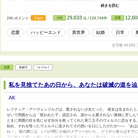
りの世話を何でもしてくれる。 そんな最高のお飾り生活を満喫していた。
男を魔法で助けてから不穏な空気が漂い始める。 どうやらその男は王子だっ
い出して――
29,633
12,6
14pt
24h.ポイント
小説
位 / 228,744件
恋愛
恋愛
ハッピーエンド
異世界
結婚
日常
文字数 44,682
恋愛
連載中
ｼｮｰﾄｼｮｰﾄ
私を見捨てたあの日から、あなたは破滅の道を辿
AK
レフティア・アーヴェンブルグは、愛されない少女だった。 彼女は生まれた
せいで周囲からは「呪われた子」認定され、誰からも愛されない孤独に苦しん
ときに周囲の目を気にせず自分を救ってくれた第三王子のヴェルスに恋をする
始め、それを悟ったヴェルスに促されてその想いを口にしたのだが―― 「あ
ね！」 彼の隣には、いつの間にか妹のメアリーがいた。 どうやら彼らはすで
アに敢えて優しく接してから絶望に突き落とすという遊びをしていただけらし