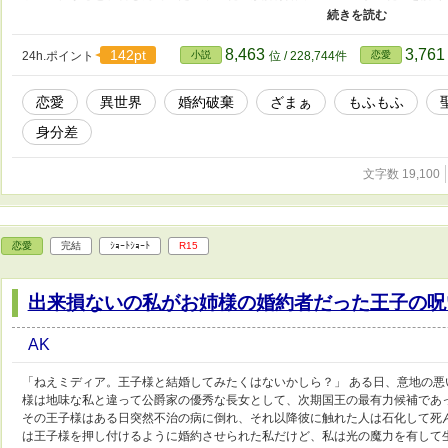
は……。貴様、責任を取って余の専属ブラッシング係になれ」 こうしてリリ
ンデレもふもふ）に拾われ、帝国で溺愛されることに。 豪華な離宮で美味し
いた日々が嘘のような幸せスローライフが始まる。 一方、本物の聖女を追放
8,463
3,76
142pt
24h.ポイント
小説
位 / 228,744件
恋愛
発揮できず、大地が枯れ、疫病が蔓延し始めていた。 元婚約者や父が慌てて
し。 「私の主人は、この可愛い狼様（皇帝陛下）だけですので」 これは、す
恋愛
異世界
婚約破棄
ざまぁ
もふもふ
て幸せになり、自分を捨てた者たちを見返す逆転の物語。
身分差
文字数 19,100
恋愛
完結
ｼｮｰﾄｼｮｰﾄ
R15
出来損ないの私がお姉様の婚約者だった王子の呪
AK
「ねえミディア。王子様と結婚してみたくはないかしら？」 ある日、意地の悪
様は地味な私と違って公爵家の優秀な長女として、次期国王の最有力候補であ
その王子様はある日突然不治の病に倒れ、それ以降彼に触れた人は石化して死
は王子様を押し付けるように婚約させられた私だけど、私は光の魔力を有して