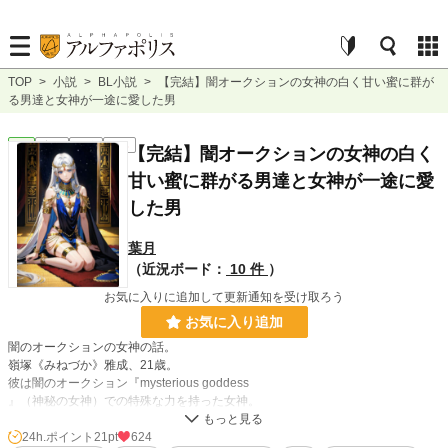
TOP
>
小説
>
BL小説
>
【完結】闇オークションの女神の白く甘い蜜に群が
る男達と女神が一途に愛した男
BL
完結
長編
R18
【完結】闇オークションの女神の白く
甘い蜜に群がる男達と女神が一途に愛
した男
葉月
（近況ボード：
10 件
）
お気に入りに追加して更新通知を受け取ろう
お気に入り追加
闇のオークションの女神の話。
嶺塚《みねづか》雅成、21歳。
彼は闇のオークション『mysterious goddess
』（神秘の女神）での特殊な力を持った女神。
美貌や妖艶さだけでも人を虜にするのに、能力に関わった者は雅成の信者とな
り、最終的には僕《しもべ》となっていった。
24h.ポイント
21pt
624