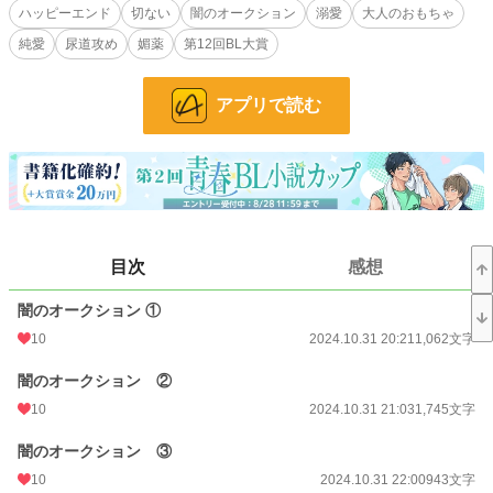
その能力は雅成の蜜にある。
ハッピーエンド
切ない
闇のオークション
溺愛
大人のおもちゃ
射精した時、真珠のように輝き、蜜は桜のはちみつでできたような濃厚な甘さ
純愛
尿道攻め
媚薬
第12回BL大賞
と、嚥下した時、体の隅々まで力をみなぎらせる。
精というより、女神の蜜。
アプリで読む
雅成の蜜に群がる男達の欲望と、雅成が一途に愛した男、拓海との純愛。
雅成が要求されるプレイとは？
二人は様々な試練を乗り越えられるのか？
拘束、複数攻め、尿道プラグ、媚薬……こんなにアブノーマルエロいのに、純愛
です。
私の性癖、全てぶち込みました！
目次
感想
よろしくお願いします
闇のオークション ①
小説
26,106 位 / 228,851 件
10
2024.10.31 20:21
1,062文字
BL
6,700 位 / 31,439 件
闇のオークション ②
お気に入り
55
10
2024.10.31 21:03
1,745文字
24h.ポイント
21 pt
闇のオークション ③
文字数
92,661
10
2024.10.31 22:00
943文字