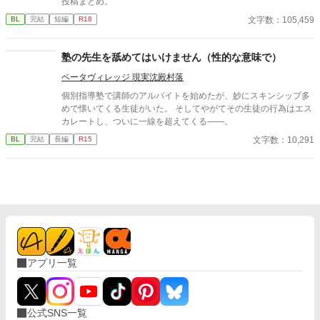
投稿まとめ。
文字数：105,459
BL
完結
短編
R18
塾の先生を舐めてはいけません（性的な意味で）
ベータヴィレッジ 現実沈殿村落
個別指導塾で講師のアルバイトを始めたが、妙にスキンシップ多
めで懐いてくる生徒がいた。 そしてやがてその生徒の行為はエス
カレートし、ついに一線を超えてくる――。
文字数：10,291
BL
完結
長編
R15
アプリ一覧
公式SNS一覧