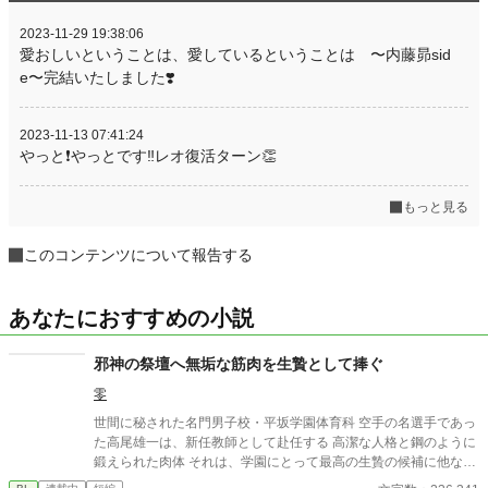
2023-11-29 19:38:06
愛おしいということは、愛しているということは 〜内藤昴sid
e〜完結いたしました❣️
2023-11-13 07:41:24
やっと❗️やっとです‼️レオ復活ターン👏
もっと見る
このコンテンツについて報告する
あなたにおすすめの小説
邪神の祭壇へ無垢な筋肉を生贄として捧ぐ
零
世間に秘された名門男子校・平坂学園体育科 空手の名選手であっ
た高尾雄一は、新任教師として赴任する 高潔な人格と鋼のように
鍛えられた肉体 それは、学園にとって最高の生贄の候補に他なら
なかった 至高の筋肉を持つ、精神を削られ意志をなくした青年を