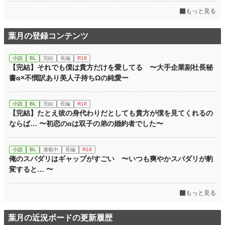
もっと見る
葉月の登録コンテンツ
小説
BL
完結
長編
R18
【完結】それでも僕は貴方だけを愛してる 〜大手企業副社長秘
書α×不憫訳あり美人子持ちΩの純愛ー
小説
BL
完結
長編
R18
【完結】たとえ彼の身代わりだとしても貴方が僕を見てくれるの
ならば… 〜初恋のαは双子の弟の婚約者でした〜
小説
BL
連載中
長編
R18
俺のスパダリはギャップがすごい 〜いつも爽やかスパダリが豹
変すると… 〜
もっと見る
葉月の近況ボードの更新履歴