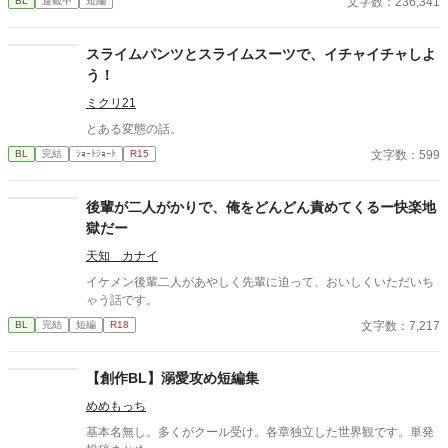
文字数：236,341
BL
連載中
短編
太古の神に捧げるため、“水”、“風”、“土”の信奉者達が暗躍する 意
志をなくし筋肉の操り人形と化した“デク” 消える教師 山奥の男子
校で繰り広げられるダークファンタジー
スライムパンツとスライムスーツで、イチャイチャしよ
う！
ミクリ21
とある変態の話。
文字数：599
BL
完結
ｼｮｰﾄｼｮｰﾄ
R15
後輩が二人がかりで、俺をどんどん責めてくるー快楽地
獄だー
天知 カナイ
イケメン後輩二人があやしく先輩に迫って、おいしくいただいち
ゃう話です。
文字数：7,217
BL
完結
短編
R18
【創作BL】溺愛攻め短編集
めめもっち
基本名無し。多くがクール受け。各章独立した世界観です。単発