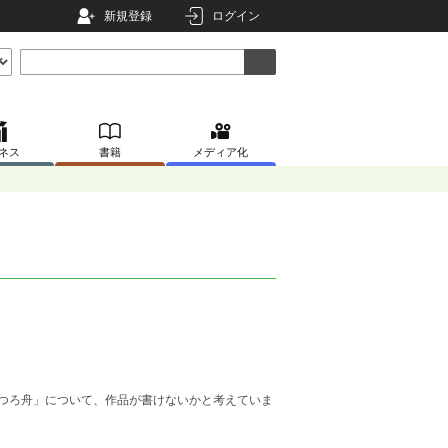
新規登録
ログイン
ネス
書籍
メディア化
つろ舟」について、作品が書けないかと考えていま