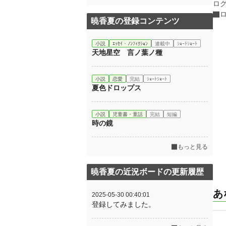
ロ
暁香夏の登録コンテンツ
小説
ｴｯｾｲ・ﾉﾝﾌｨｸｼｮﾝ
連載中
ｼｮｰﾄｼｮｰﾄ
天地星空 言ノ葉ノ種
小説
恋愛
完結
ｼｮｰﾄｼｮｰﾄ
夏色ドロップス
小説
児童書・童話
完結
短編
時の鏡
もっと見る
暁香夏の近況ボードの更新履歴
あ
2025-05-30 00:40:01
登録してみました。