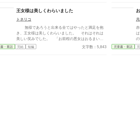
い
れ
王女様は美しくわらいました
る
トネリコ
月
無様であろうと出来る全てはやったと満足を抱
赤
き、王女様は美しくわらいました。 それはそれは
は
美しい笑みでした。 「お前程の悪女はおるまい
の
よ」 王子様は最後まで嘲笑う悪女を一刀で断罪し
年
文字数：5,843
童書・童話
完結
短編
児童書・童話
完
ました。 きたいの悪女は処刑されました 解説版
に
—