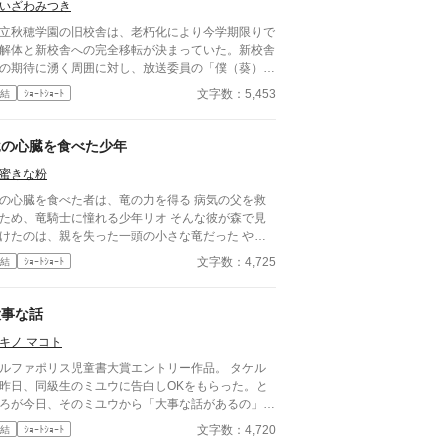
いざわみつき
立秋穂学園の旧校舎は、老朽化により今学期限りで
解体と新校舎への完全移転が決まっていた。新校舎
の期待に湧く周囲に対し、放送委員の「僕（葵）」
パートナーの優斗は、慣れ親しんだ校舎が消えてし
文字数：5,453
結
ｼｮｰﾄｼｮｰﾄ
寂しさを拭えずにいた。 ある日、2人は教員から
じられた旧放送室の機材整理中に、古びたレコード
一冊のノート、そして『ラジオ・リクエストカー
竜の心臓を食べた少年
』を見つける。ノートには『屋上のラジオ：言葉に
蜜きな粉
きなかった想いのために』と記されていた。かつて
放送室から屋上のホーンスピーカーへ音を届けてい
の心臓を食べた者は、竜の力を得る 病気の父を救
設備が独立して残されていることを知った2人は、
ため、竜騎士に憧れる少年リオ そんな彼が森で見
空管アンプに火を入れ、半分冗談で秘密の放課後放
けたのは、親を失った一頭の小さな竜だった やが
始する。 誰も聴いていないはずの、自分たち
、リオは家族の命と自分を信じる命との間で残酷な
文字数：4,725
結
ｼｮｰﾄｼｮｰﾄ
本音や寂しさを語った放送だったが、翌朝、葵の靴
迫られる ※こちらのお話は「第1回児童書大
に一通のメモが届く。それはグラウンドでたまたま
」にエントリーしております。 ぜひお気に入り＆
送を聴き、ノイズ混じりのピアノ曲に涙した生徒か
票をよろしくお願いいたします。
大事な話
の手紙だった。これをきっかけに、2人の『屋上の
ジオ』は本格化する。毎朝のように靴箱へ届く手紙
キノ マコト
は、進路の悩み、解体への寂しさ、好きな人への言
ルファポリス児童書大賞エントリー作品。 タケル
なかった想いなど、面と向かっては誰にも言えない
昨日、同級生のミユウに告白しOKをもらった。と
の奥の感情が綴られていた。2人は名前を伏せたま
ろが今日、そのミユウから「大事な話があるの」と
手紙を「宛名のないお便り」として紹介し、寄り添
舎裏の神社に呼び出された。ミユウの大事な話って
ようなレコードの曲を流し続けた。
文字数：4,720
結
ｼｮｰﾄｼｮｰﾄ
体何だ？ まさか、やっぱりあなたとは付き合えな