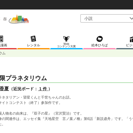
Web
稿漫画
レンタル
絵本ひろば
ビジ
コンテンツ大賞
ウム
限プラネタリウム
香夏
（近況ボード：
1 件
）
ラネタリアン・望星くんと千世ちゃんのお話。
サイトコンテスト（終了）参加作です。
場人物名の由来は、『双子の星』（宮沢賢治）です。
身の関連作は、エッセイ集『天地星空 言ノ葉ノ種』第6話「新説虚舟」です。「う
た。