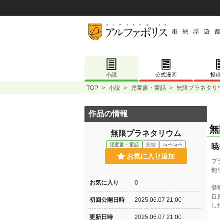
小説
公式漫画
投
TOP
>
小説
>
児童書・童話
>
無限プラネタリ
作品の情報
無
無限プラネタリウム
児童書・童話
完結
ｼｮｰﾄｼｮｰﾄ
暁
お気に入り追加
プ
他
お気に入り
0
登
自
初回公開日時
2025.06.07 21:00
し
更新日時
2025.06.07 21:00