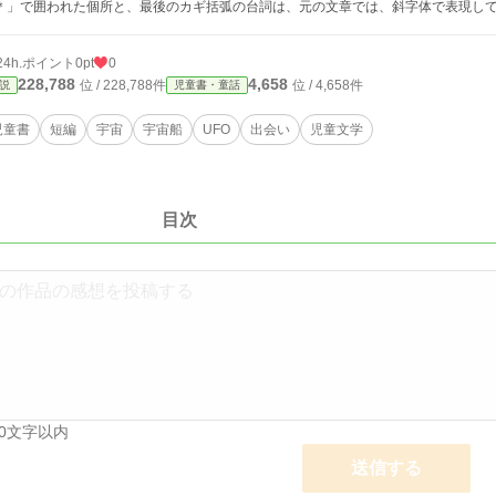
＊」で囲われた個所と、最後のカギ括弧の台詞は、元の文章では、斜字体で表現し
24h.ポイント
0pt
0
228,788
4,658
位 / 228,788件
位 / 4,658件
説
児童書・童話
児童書
短編
宇宙
宇宙船
UFO
出会い
児童文学
目次
00文字以内
送信する