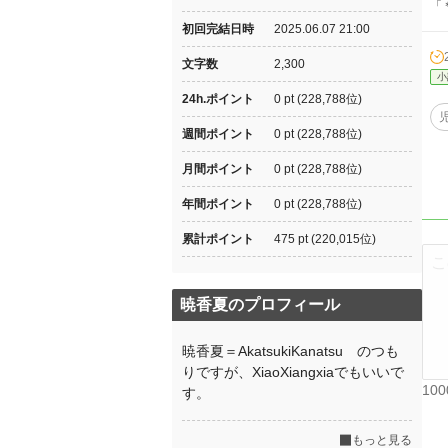
「
初回完結日時
2025.06.07 21:00
文字数
2,300
小
24h.ポイント
0 pt (228,788位)
週間ポイント
0 pt (228,788位)
月間ポイント
0 pt (228,788位)
年間ポイント
0 pt (228,788位)
累計ポイント
475 pt (220,015位)
暁香夏のプロフィール
暁香夏＝AkatsukiKanatsu のつも
りですが、XiaoXiangxiaでもいいで
10
す。
もっと見る