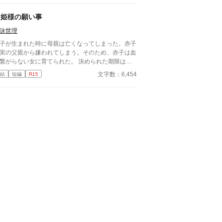
の……、なんて話じゃないよな？ タケルはあれこ
と想像を巡らせ、ミユウの大事な話の中身を予想す
お姫様の願い事
が……。
詠世理
子が生まれた時に母親は亡くなってしまった。赤子
実の父親から嫌われてしまう。そのため、赤子は血
繋がらない女に育てられた。 決められた期限は十
。十歳になった女の子は母親代わりに連れられて城
文字数：6,454
結
短編
R15
行くことになった。女の子の実の父親のもとへ
—。女の子はさいごに何を願うのだろうか。