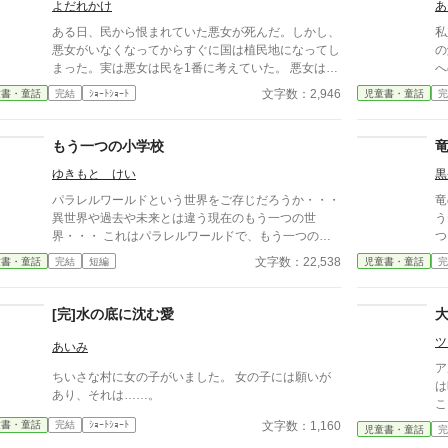
よだれかけ
あ
ある日、民から恨まれていた悪女が死んだ。しかし、
私
悪女がいなくなってからすぐに国は植民地になってし
の
まった。実は悪女は民を1番に考えていた。 悪女は何
へ
を思い生きたのか。悪女は後世に何を残したの
と
文字数：2,946
童書・童話
完結
ｼｮｰﾄｼｮｰﾄ
児童書・童話
完
か......... 2話完結 1/14に2話の内容を増やしました
まう
命
や
もう一つの小学校
ド
ゆきもと けい
黒
で
旧
パラレルワールドという世界をご存じだろうか・・・
竜
た
異世界や過去や未来とは違う現在のもう一つの世
う
真
界・・・ これはパラレルワールドで、もう一つの別
つ
送を開
世界の同じ小学校へ行った先生と生徒たちの物語で
て
文字数：22,538
童書・童話
完結
短編
児童書・童話
完
の
す。 同じ時間が流れているのに、自分たちが通って
選択を
箱
いる小学校とは全く違う世界・・・ ここの自分たち
賞
放
が全く違うことに戸惑いながらも、現実としてそれを
投
[完]水の底に沈む愛
ら
受け入れる生徒たち・・・ そして、元の世界に戻っ
ラ
ツ
てきた生徒たちが感じた事とは・・・ 読んで頂けて
あいみ
に
ら幸いです。
ア
え
ちいさな村に女の子がいました。 女の子には願いが
は
胸
あり、それは……。
こ
ま
校
文字数：1,160
童書・童話
完結
ｼｮｰﾄｼｮｰﾄ
う
児童書・童話
完
一