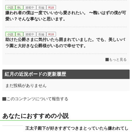
小説
BL
連載中
長編
R18
嫌われ者の僕は一度でいいから愛されたい。 〜醜いはずの僕が可
愛い？そんな事ないと思います。
小説
BL
連載中
長編
R18
助けた公爵さまに気付いたら囲まれていました。でも、美しいバ
ラ園と大好きな公爵様がいるので幸せです。
もっと見る
紅月の近況ボードの更新履歴
まだ投稿がありません
このコンテンツについて報告する
あなたにおすすめの小説
王太子殿下が好きすぎてつきまとっていたら嫌われてし