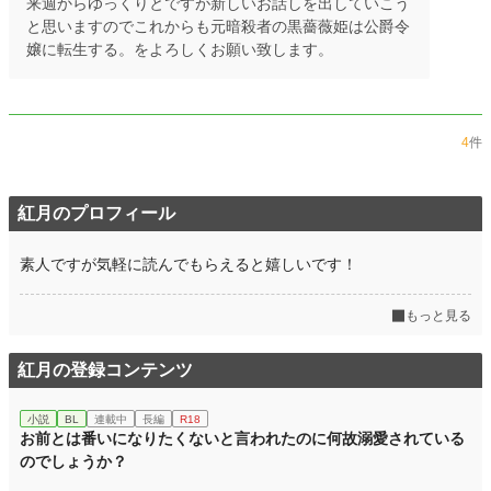
来週からゆっくりとですが新しいお話しを出していこう
と思いますのでこれからも元暗殺者の黒薔薇姫は公爵令
嬢に転生する。をよろしくお願い致します。
4
件
紅月のプロフィール
素人ですが気軽に読んでもらえると嬉しいです！
もっと見る
紅月の登録コンテンツ
小説
BL
連載中
長編
R18
お前とは番いになりたくないと言われたのに何故溺愛されている
のでしょうか？