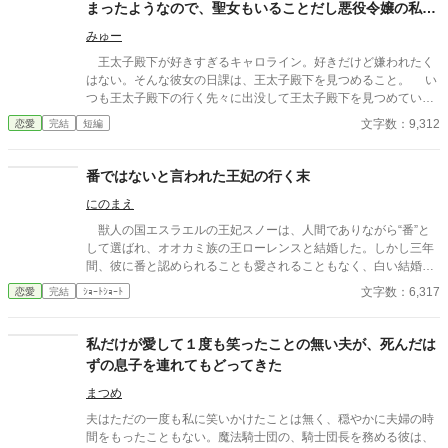
まったようなので、聖女もいることだし悪役令嬢の私は
退散することにしました。
みゅー
王太子殿下が好きすぎるキャロライン。好きだけど嫌われたく
はない。そんな彼女の日課は、王太子殿下を見つめること。 い
つも王太子殿下の行く先々に出没して王太子殿下を見つめていた
が、ついにそんな生活が終わるときが来る。 聖女が現れたの
文字数：9,312
恋愛
完結
短編
だ。そして、さらにショックなことに、自分が乙女ゲームの世界
に転生していてそこで悪役令嬢だったことを思い出す。 王太子
殿下に嫌われたくはないキャロラインは、王太子殿下の前から姿
番ではないと言われた王妃の行く末
を消すことにした。そんなお話です。 ちょっと切ないお話で
にのまえ
す。
獣人の国エスラエルの王妃スノーは、人間でありながら“番”と
して選ばれ、オオカミ族の王ローレンスと結婚した。しかし三年
間、彼に番と認められることも愛されることもなく、白い結婚の
まま冷遇され続ける。 それでも王妃として国に尽くしてきたス
文字数：6,317
恋愛
完結
ｼｮｰﾄｼｮｰﾄ
ノーだったが、ある日、ローレンスが別の令嬢レイアーを懐妊さ
せ、側妃として迎えると知る。ついに心が折れたスノーは離縁を
決意し、国を去ろうとする。 しかしその道中、レイアー嬢の実
私だけが愛して１度も笑ったことの無い夫が、死んだは
家の襲撃に遭い、スノーは命を落とす寸前、自身の命と引き換え
ずの息子を連れてもどってきた
に広域回復魔法で多くの命を救う。 これでスノーの、人生は終
わりのはずだった。 だが次に目を覚ますと、スノーは三年前の
まつめ
結婚式当日に戻っていた。何度死んでも、何度拒絶しても、結婚
夫はただの一度も私に笑いかけたことは無く、穏やかに夫婦の時
式の誓いの瞬間へと戻される。 番から逃れようと、スノーは何
間をもったこともない。魔法騎士団の、騎士団長を務める彼は、
度も死を選ぶが――。