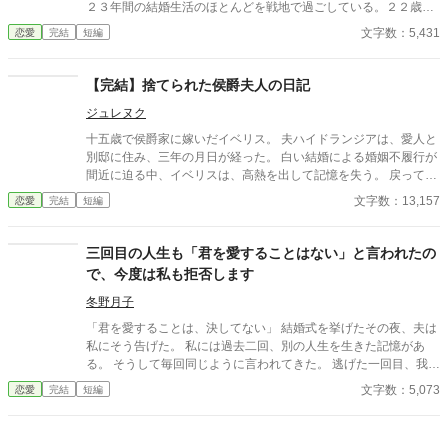
２３年間の結婚生活のほとんどを戦地で過ごしている。２２歳の
息子の戦死の知らせが届く。けれど夫は元気な息子を連れて私の
文字数：5,431
恋愛
完結
短編
元に戻って来てくれた。
【完結】捨てられた侯爵夫人の日記
ジュレヌク
十五歳で侯爵家に嫁いだイベリス。 夫ハイドランジアは、愛人と
別邸に住み、三年の月日が経った。 白い結婚による婚姻不履行が
間近に迫る中、イベリスは、高熱を出して記憶を失う。 戻ってき
た夫は、妻に仕える侍女アリッサムから、いない月日の間書き綴
文字数：13,157
恋愛
完結
短編
られた日記を手渡される。 そこには、出会った日から自分を恋し
いと思ってくれていた少女の思いの丈が詰まっていた。 十八歳に
なり、美しく成長した妻を前に、ハイドランジアは、心が揺ら
三回目の人生も「君を愛することはない」と言われたの
ぐ。 自分への恋心を忘れてしまったとしても、これ程までに思っ
で、今度は私も拒否します
てくれていたのなら、また、愛を育めるのではないのか？ 様々な
人間の思いが交錯し、物語は、思わぬ方向へと進んでいく。
冬野月子
「君を愛することは、決してない」 結婚式を挙げたその夜、夫は
私にそう告げた。 私には過去二回、別の人生を生きた記憶があ
る。 そうして毎回同じように言われてきた。 逃げた一回目、我慢
した二回目。いずれも上手くいかなかった。 だから今回は。
文字数：5,073
恋愛
完結
短編