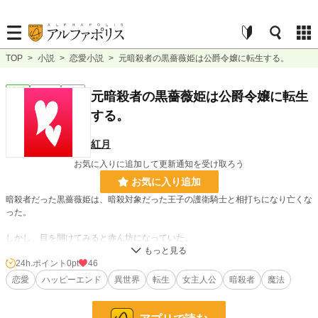
TOP
>
小説
>
恋愛小説
>
元暗殺者の黒薔薇姫は公爵令嬢に転生する。
恋愛
連載中
長編
元暗殺者の黒薔薇姫は公爵令嬢に転生
する。
紅月
お気に入りに追加して更新通知を受け取ろう
お気に入り追加
暗殺者だった黒薔薇姫は、暗殺対象だった王子の護衛騎士と相打ちになり亡くな
った。
しかし、目を開けてみると赤ん坊になっていた。
しかも、公爵家の長女ローズ・ウェンディーとして転生していた。
24h.ポイント
0pt
46
恋愛
ハッピーエンド
異世界
転生
女主人公
暗殺者
魔法
おまけに母親は第二夫人で正妻との仲はあまり良く無い…母ではなく私が…。
…あ、今日も暗殺者が来たわ、面倒だから殺しましょうか。