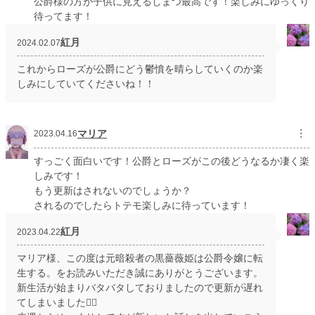
公爵様の方が子供に見えるしまつ最高です！楽しみにゆっくり
待ってます！
紅月
2024.02.07
これからローズが公爵にどう鬱憤を晴らしていくのか楽
しみにしていてくださいね！！
マリア
︙
2023.04.16
すっごく面白いです！公爵とローズがこの後どうなるか凄く楽
しみです！
もう更新はされないのでしょうか？
されるのでしたらトテモ楽しみに待っています！
紅月
2023.04.22
マリア様、この度は元暗殺者の黒薔薇姫は公爵令嬢に転
生する。をお読みいただき誠にありがとうございます。
新生活が始まりバタバタしておりましたので更新が遅れ
てしまいました🙇‍♀️