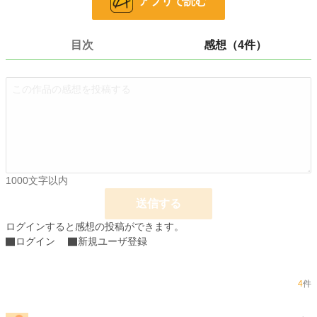
アプリで読む
これは、黒薔薇姫と呼ばれていた元暗殺者が公爵家に転生して首チョンパをして
目次
感想（4件）
いく物語である。
…ﾎﾞｿｯ（それだけじゃないよー！）
ｺﾞﾎﾝｯ、失礼致しました…。
小説
228,855 位 / 228,855 件
恋愛
66,377 位 / 66,377 件
1000文字以内
送信する
お気に入り
69
ログインすると感想の投稿ができます。
24h.ポイント
0 pt
ログイン
新規ユーザ登録
文字数
8,553
更新日時
2024.02.06 23:26
4
件
初回公開日時
2022.10.06 11:55