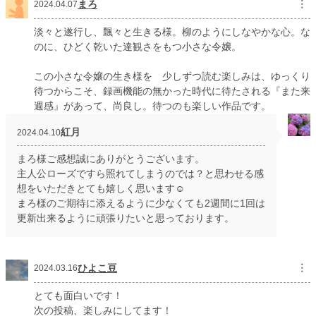
まろ
︙
2024.04.07
週間ポイント
14 pt (70,247 位)
淡々と遂行し、飄々と生きる様。柳のようにしなやかな心。な
月間ポイント
63 pt (75,351 位)
のに、ひどく乾いた達観さをもつ小さな令嬢。
年間ポイント
980 pt (85,009 位)
この小さな令嬢の生き様を 少しずつ読む楽しみは、ゆっくり
累計ポイント
25,722 pt (63,024 位)
待つからこそ、録画機能の無かった時代に待たされる『また来
週感』があって、尚良し。待つのも楽しい作品です。
紅月
2024.04.10
まろ様ご感想誠にありがとうございます。
主人公ローズですら照れてしまうのでは？と思わせる感
想をいただきとても嬉しく思います☺️
まろ様のご期待に添えるように少なくても2週間に1回は
更新出来るように頑張りたいと思っております。
ひよこ豆
︙
2024.03.16
とても面白いです！
次の投稿、楽しみにしてます！