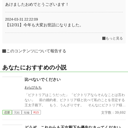
あけましたおめでとうございます！
2024-03-31 22:22:09
【12/31】今年も大変お世話になりました。
もっと見る
このコンテンツについて報告する
あなたにおすすめの小説
比べないでください
わらびもち
「ビクトリアはこうだった」 「ビクトリアならそんなことは言わ
ない」 前の婚約者、ビクトリア様と比べて私のことを否定する
王太子殿下。 もう、うんざりです。 そんなにビクトリア様が
いいなら私と婚約解消なさってください――――……
文字数：39,692
恋愛
完結
短編
R15
どうぞ、これからも王女殿下を優先なさってください