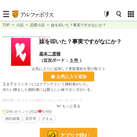
TOP
>
小説
>
恋愛小説
>
妹を叩いた？事実ですがなにか？
恋愛
完結
ｼｮｰﾄｼｮｰﾄ
R15
妹を叩いた？事実ですがなにか？
基本二度寝
（近況ボード：
5 件
）
お気に入りに追加して更新通知を受け取ろう
お気に入り追加
王太子エリシオンにはクアンナという婚約者がいた。
冷たい瞳をした婚約者には愛らしい妹マゼンダがいる。
婚約者に向けるべき愛情をマゼンダに向けていた。
そんな愛らしいマゼンダが、物陰でひっそり泣いていた。
頬を押えて。
24h.ポイント
241pt
9,466
婚約破棄
異世界
ざまぁ
誰が！一体何が！？
口を閉ざしつづけたマゼンダが、打った相手をようやく口にして、エリシオンの
アプリで読む