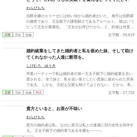
わらびもち
伯爵令嬢のエリーゼには幼い頃から婚約者がいた。 相手は伯爵家
の嫡男であり、王女殿下の護衛騎士であるアルベルト。 彼はいつ
だって王女が最優先。 「王女がお呼びだから」と、約束は何度も
破られ、エリーゼは後回しにされ続ける。 政略とはいえ、この婚
文字数：50,619
恋愛
完結
短編
約に意味はあるのだろうか。 王女を優先し続けた婚約者に心を閉
ざしていくエリーゼ。 失って初めて気づいても、もう遅い――。
婚約破棄をしてきた婚約者と私を嵌めた妹、そして助け
てくれなかった人達に断罪を。
しげむろ ゆうき
卒業パーティーで私は婚約者の第一王太子殿下に婚約破棄を言い
渡される。 全て妹と、私を追い落としたい貴族に嵌められた所為
である。 しかも、王妃も父親も助けてはくれない。 だから、私
は……。
文字数：27,733
恋愛
完結
短編
R15
貴方といると、お茶が不味い
わらびもち
貴方の婚約者は私。 なのに貴方は私との逢瀬に別の女性を同伴す
る。 王太子殿下の婚約者である令嬢を―――。