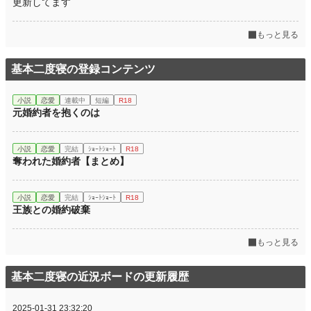
更新してます
週間ポイント
2,964 pt (3,365 位)
もっと見る
月間ポイント
9,776 pt (4,604 位)
年間ポイント
266,570 pt (2,275 位)
基本二度寝の登録コンテンツ
累計ポイント
916,451 pt (6,305 位)
小説
恋愛
連載中
短編
R18
元婚約者を抱くのは
小説
恋愛
完結
ｼｮｰﾄｼｮｰﾄ
R18
奪われた婚約者【まとめ】
小説
恋愛
完結
ｼｮｰﾄｼｮｰﾄ
R18
王族との婚約破棄
もっと見る
基本二度寝の近況ボードの更新履歴
2025-01-31 23:32:20