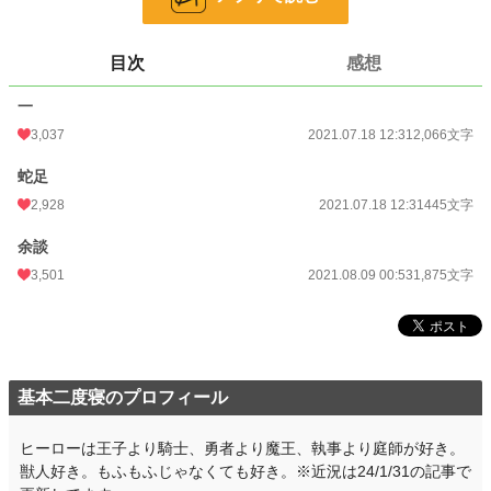
怒りが頂点に達した。
あの女…！
目次
感想
一
3,037
2021.07.18 12:31
2,066文字
※えろなし
※恋愛カテゴリーなのに恋愛させてないなと思って追加21/08/09
蛇足
2,928
2021.07.18 12:31
445文字
小説
5,555 位 / 228,656 件
余談
恋愛
2,683 位 / 66,335 件
3,501
2021.08.09 00:53
1,875文字
お気に入り
822
24h.ポイント
241 pt
文字数
4,386
基本二度寝のプロフィール
更新日時
2021.08.09 00:53
初回公開日時
2021.07.18 12:31
ヒーローは王子より騎士、勇者より魔王、執事より庭師が好き。
獣人好き。もふもふじゃなくても好き。※近況は24/1/31の記事で
初回完結日時
2021.07.18 12:31