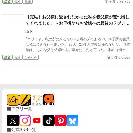
文字数：79,783
恋愛
完結
短編
【完結】お父様に愛されなかった私を叔父様が連れ出し
てくれました。～お母様からお父様への最後のラブレタ
ー～
山葵
｢エリミヤ。私の所に来るかい？｣ 母の弟であるバンス子爵の言葉
に私は泣きながら頷いた。 愛人宅に住み屋敷に帰らない父。 生前
母は、そんな父と結婚出来て幸せだったと言った。 私には母の言
葉が理解出来なかった。
文字数：6,206
恋愛
完結
ｼｮｰﾄｼｮｰﾄ
アプリ一覧
公式SNS一覧