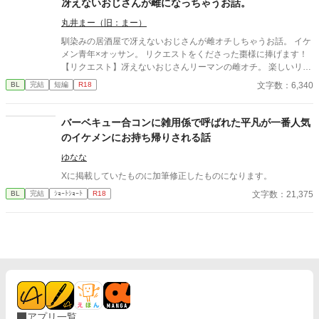
冴えないおじさんが雌になっちゃうお話。
丸井まー（旧：まー）
馴染みの居酒屋で冴えないおじさんが雌オチしちゃうお話。 イケ
メン青年×オッサン。 リクエストをくださった棗様に捧げます！
【リクエスト】冴えないおじさんリーマンの雌オチ。 楽しいリク
エストをありがとうございました！ ※ムーンライトノベルズさん
文字数：6,340
BL
完結
短編
R18
でも公開しております。
バーベキュー合コンに雑用係で呼ばれた平凡が一番人気
のイケメンにお持ち帰りされる話
ゆなな
Xに掲載していたものに加筆修正したものになります。
文字数：21,375
BL
完結
ｼｮｰﾄｼｮｰﾄ
R18
アプリ一覧