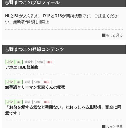
志野まつこのプロフィール
NLとBLが入り乱れ、R15とR18が闇鍋状態です。ご注意くださ
い。無断著作物利用禁止
もっと見る
志野まつこの登録コンテンツ
小説
BL
連載中
短編
R18
アホエロBL短編集
小説
BL
完結
短編
R18
触手憑きリーマン繁森くんの秘密
小説
BL
完結
短編
R18
「お前を愛する気など毛頭ない」とおっしゃる旦那様、完全に同
意です！
もっと見る