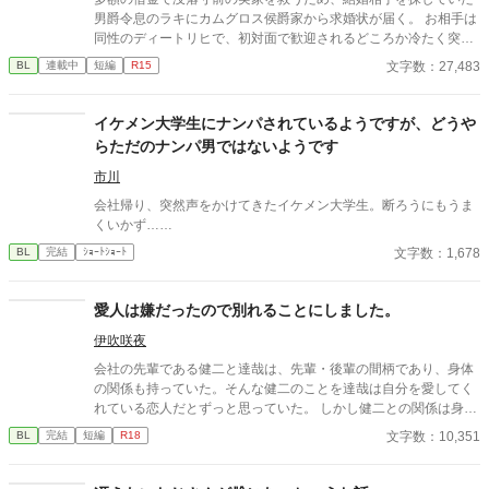
男爵令息のラキにカムグロス侯爵家から求婚状が届く。 お相手は
同性のディートリヒで、初対面で歓迎されるどころか冷たく突き
放されてしまう。 『必要最低限関わるな』 『愛人を作るな』
文字数：27,483
BL
連載中
短編
R15
『男遊びならしてもいい』 ディートリヒから実家の借金を完済す
る条件を言われたラキは、学園で令息たちとの交流を満喫中。 褒
め上手なラキの周りには可愛い令息が集まり、推し活状態に。 一
イケメン大学生にナンパされているようですが、どうや
方、ディートリヒだけが嫉妬で胃を痛める日々。 ラキへの恋心を
らただのナンパ男ではないようです
隠し続けた不器用侯爵令息に、幸せな未来は訪れるのか？ .
市川
会社帰り、突然声をかけてきたイケメン大学生。断ろうにもうま
くいかず……
文字数：1,678
BL
完結
ｼｮｰﾄｼｮｰﾄ
愛人は嫌だったので別れることにしました。
伊吹咲夜
会社の先輩である健二と達哉は、先輩・後輩の間柄であり、身体
の関係も持っていた。そんな健二のことを達哉は自分を愛してく
れている恋人だとずっと思っていた。 しかし健二との関係は身体
だけで、それ以上のことはない。疑問に思っていた日、健二が結
文字数：10,351
BL
完結
短編
R18
婚したと朝礼で報告が。健二は達哉のことを愛してはいなかった
のか？