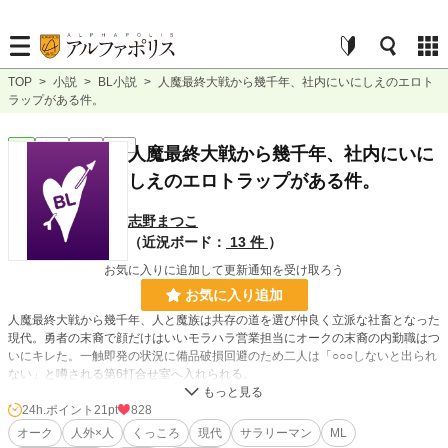
TOP
>
小説
>
BL小説
>
人魔最終大戦から幾千年、社内にいにしえのエロト
ラップがある件。
BL
完結
短編
R18
人魔最終大戦から幾千年、社内にいに
しえのエロトラップがある件。
志野まつこ
（近況ボード：
13 件
）
お気に入りに追加して更新通知を受け取ろう
お気に入り追加
人魔最終大戦から幾千年、人と魔族は共存の道を選び仲良く立派な社畜となった
現代。勇者の末裔で顔だけはいいモラハラ営業担当にオークの末裔の内勤職はつ
いにキレた。一触即発の状況に備品破損回避のため二人は「○○○しないと出られ
ない」と噂される第6打合せ室へ入れられる。
性技に特化したオーク筋×自意識過剰・適応能力カンスト勇者筋のアホエロ。
24h.ポイント
21pt
828
「良識人な大久さんをブチ切れさせるなんて優士屋どんだけだよ」なプチクズが
オーク
人外×人
くっころ
現代
サラリーマン
ML
耐性スキルで抗いながらもぐちゃドロにされる話が読みたい方向け。全9話の予