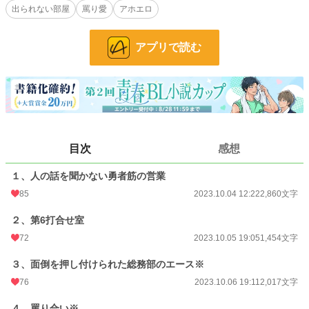
出られない部屋
罵り愛
アホエロ
定です。「社畜になったオークと勇者。」より改題。
小説
25,110 位 / 228,643 件
アプリで読む
BL
6,354 位 / 31,392 件
お気に入り
104
24h.ポイント
21 pt
文字数
19,905
目次
感想
更新日時
2023.10.15 19:01
１、人の話を聞かない勇者筋の営業
初回公開日時
2023.10.04 12:22
85
2023.10.04 12:22
2,860文字
初回完結日時
2023.10.15 19:02
２、第6打合せ室
週間ポイント
133 pt (30,281 位)
72
2023.10.05 19:05
1,454文字
月間ポイント
483 pt (35,406 位)
３、面倒を押し付けられた総務部のエース※
76
2023.10.06 19:11
2,017文字
年間ポイント
8,256 pt (35,177 位)
累計ポイント
44,114 pt (47,682 位)
４、罵り合い※