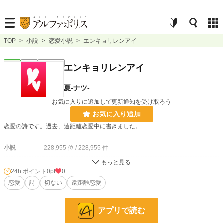
TOP
>
小説
>
恋愛小説
>
エンキョリレンアイ
恋愛
完結
ｼｮｰﾄｼｮｰﾄ
エンキョリレンアイ
夏-ナツ-
お気に入りに追加して更新通知を受け取ろう
お気に入り追加
恋愛の詩です。過去、遠距離恋愛中に書きました。
小説
228,955 位 / 228,955 件
恋愛
66,405 位 / 66,405 件
24h.ポイント
0pt
0
お気に入り
恋愛
詩
1
切ない
遠距離恋愛
24h.ポイント
0 pt
アプリで読む
文字数
593