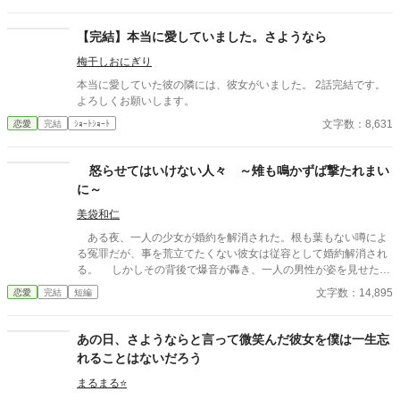
ナに助けを求めていた。 理知的で優しい公爵夫人の母が信じられ
なかったが、兄の必死な頼みに胸が痛む。 セラフィーナは、一年
【完結】本当に愛していました。さようなら
ぶりに実家に帰ると、母が物置に閉じ込められていた。幸せだっ
梅干しおにぎり
た家族の日常が壊れていく。魔法やファンタジー異世界系は、途
中からあるかもしれません。
本当に愛していた彼の隣には、彼女がいました。 2話完結です。
よろしくお願いします。
文字数：8,631
恋愛
完結
ｼｮｰﾄｼｮｰﾄ
怒らせてはいけない人々 ～雉も鳴かずば撃たれまい
に～
美袋和仁
ある夜、一人の少女が婚約を解消された。根も葉もない噂によ
る冤罪だが、事を荒立てたくない彼女は従容として婚約解消され
る。 しかしその背後で爆音が轟き、一人の男性が姿を見せた。
彼は少女の父親。 怒らせてはならない人々に繋がる少女の婚約
文字数：14,895
恋愛
完結
短編
解消が、思わぬ展開を導きだす。 なんとなくの一気書き。御笑
覧下さると幸いです。
あの日、さようならと言って微笑んだ彼女を僕は一生忘
れることはないだろう
まるまる⭐️