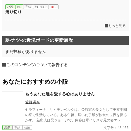
小説
BL
完結
ｼｮｰﾄｼｮｰﾄ
R18
濁り切り
もっと見る
夏-ナツ-の近況ボードの更新履歴
まだ投稿がありません
このコンテンツについて報告する
あなたにおすすめの小説
もうあなた達を愛する心はありません
佐藤 美奈
セラフィーナ・リヒテンベルクは、公爵家の長女として王立学園
の寮で生活している。ある午後、届いた手紙が彼女の世界を揺る
がす。 差出人は兄ジョージで、内容は母イリスが兄の妻エレーヌ
をいびっているというものだった。最初は信じられなかったが、
文字数：48,466
恋愛
完結
短編
手紙の中で兄は母の嫉妬に苦しむエレーヌを心配し、セラフィー