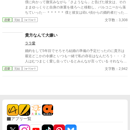
僕に向かって微笑みながら「さようなら」と告げた彼女は、その
ままゆっくりと自身の体重を後ろへと移動し、バルコニーから落
ちていった‥ ＊＊＊＊＊ 僕と彼女は幼い頃からの婚約者だった。
僕は彼女がずっと、僕を支えるために努力してくれていたのを知
文字数：3,308
恋愛
完結
ｼｮｰﾄｼｮｰﾄ
っていたのに‥
貴方なんて大嫌い
ララ愛
婚約をして5年目でそろそろ結婚の準備の予定だったのに貴方は
最近どこかの令嬢と いつも一緒で私の存在はなんだろう・・・2
人はむつまじく愛し合っているとみんなが言っている それなら私
はもういいです・・・貴方なんて大嫌い
文字数：2,942
恋愛
完結
ｼｮｰﾄｼｮｰﾄ
アプリ一覧