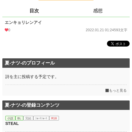
更新日時
2022.01.21 01:24
目次
感想
初回公開日時
2022.01.21 01:24
エンキョリレンアイ
初回完結日時
2022.01.21 01:24
0
2022.01.21 01:24
593文字
週間ポイント
0 pt (228,955 位)
月間ポイント
7 pt (116,421 位)
年間ポイント
21 pt (176,521 位)
夏-ナツ-のプロフィール
累計ポイント
834 pt (203,702 位)
詩を主に投稿する予定です。
もっと見る
夏-ナツ-の登録コンテンツ
小説
BL
完結
ｼｮｰﾄｼｮｰﾄ
R18
STEAL